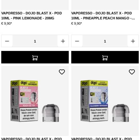
VAPORESSO - DOJO BLAST X - POD
VAPORESSO - DOJO BLAST X - POD
10ML - PINK LEMONADE - 20MG
10ML - PINEAPPLE PEACH MANGO -
20MG
€ 9,90*
€ 9,90*
VAPORESSO - DOJO BLAST X - POD
VAPORESSO - DOJO BLAST X - POD