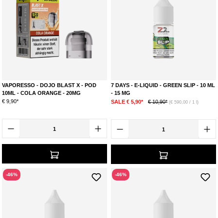
VAPORESSO - DOJO BLAST X - POD
7 DAYS - E-LIQUID - GREEN SLIP - 10 ML
10ML - COLA ORANGE - 20MG
- 15 MG
€ 9,90*
SALE € 5,90*
€ 10,90*
(€ 590,00 / 1 l)
-46%
-46%