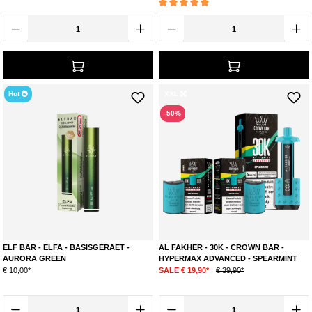
Durchschnittliche Bewertung von 5 von 5 Ste
Hot
XXL
-50%
ELF BAR - ELFA - BASISGERAET -
AL FAKHER - 30K - CROWN BAR -
AURORA GREEN
HYPERMAX ADVANCED - SPEARMINT
€ 10,00*
SALE € 19,90*
€ 39,90*