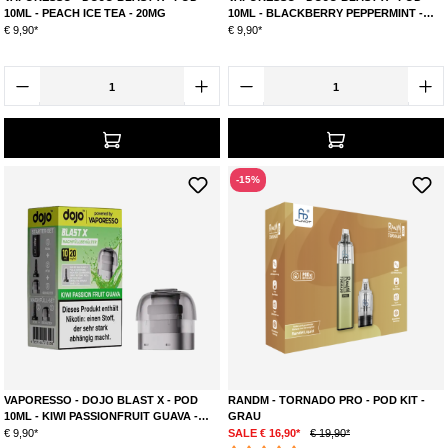
10ML - PEACH ICE TEA - 20MG
10ML - BLACKBERRY PEPPERMINT -
20MG
€ 9,90*
€ 9,90*
-15%
VAPORESSO - DOJO BLAST X - POD
RANDM - TORNADO PRO - POD KIT -
10ML - KIWI PASSIONFRUIT GUAVA -
GRAU
20MG
€ 9,90*
SALE € 16,90*
€ 19,90*