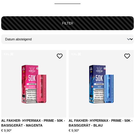
Erlebnis
brauchst. Von innovativen
Einweg-Vapesticks
über
leistungsstarke Pod-Systeme
bis hin zu stylischen und praktischen
E-
Zigaretten
– bei uns gibt es immer etwas Neues zu entdecken.
FILTER
WIESO SIND GERADE VAPE NEUHEITEN SO
INTERESSANT?
Die Welt des Vapings
entwickelt
sich
rasant
, und wir bei
Hookain
sind
immer am
Puls der Zeit
. Die neuen
Vapes
bieten dir nicht nur
spannende
XXL
XXL
Geschmacksrichtungen
, sondern auch eine
verbesserte Technologie
,
die für
intensivere Dampfwolken
und ein noch besseres
Geschmackserlebnis
sorgt. Unsere Vape-Neuheiten kommen von den
angesagtesten Marken wie Elf Bar, Pod Salt und HQD – also genau das,
was du für deinen
täglichen Dampfgenuss
suchst.
WO KANN ICH DIE NEUSTEN VAPING PRODUKTE
KAUFEN?
Egal, ob du nach einem
praktischen Einweg-Vapestick
für unterwegs
suchst oder auf der Suche nach einem
nachhaltigen Pod-System
bist –
AL FAKHER- HYPERMAX - PRIME - 50K -
AL FAKHER- HYPERMAX - PRIME - 50K -
bei uns findest du die
neuesten Modelle
, die genau zu deinem
Lifestyle
BASISGERÄT - MAGENTA
BASISGERÄT - BLAU
passen. Die neuen Vape-Produkte in unserem Shop bieten dir eine
€ 9,90*
€ 9,90*
unglaubliche Vielfalt an Aromen
– von fruchtigen Noten wie Mango und