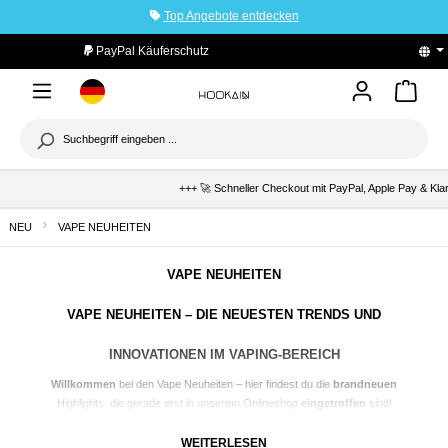
Top Angebote entdecken
tinhalt springen
PayPal Käuferschutz
+++ 🚀 Schneller Checkout mit PayPal, Apple Pay & Klarna 
NEU
VAPE NEUHEITEN
VAPE NEUHEITEN
VAPE NEUHEITEN – DIE NEUESTEN TRENDS UND
INNOVATIONEN IM VAPING-BEREICH
Willkommen
bei den
Vape
Neuheiten – hier findest du die
brandneuen
Highlights, die gerade erst in unserem Onlineshop
eingetroffen
sind!
Egal, ob du ein
Einsteiger
bist oder bereits ein erfahrener
Dampfer
,
unsere Neuheiten bieten dir alles, was du für dein
perfektes Vape-
WEITERLESEN