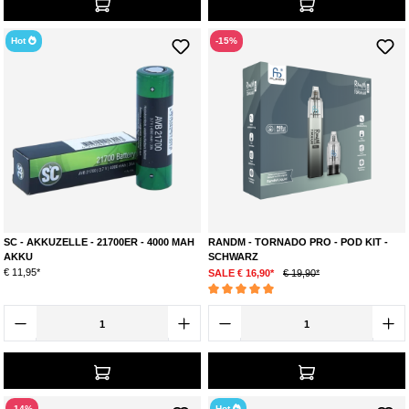
Hot
-15%
SC - AKKUZELLE - 21700ER - 4000 MAH
RANDM - TORNADO PRO - POD KIT -
AKKU
SCHWARZ
€ 11,95*
SALE € 16,90*
€ 19,90*
Durchschnittliche Bewertung von 5 von 5 Ste
-14%
Hot