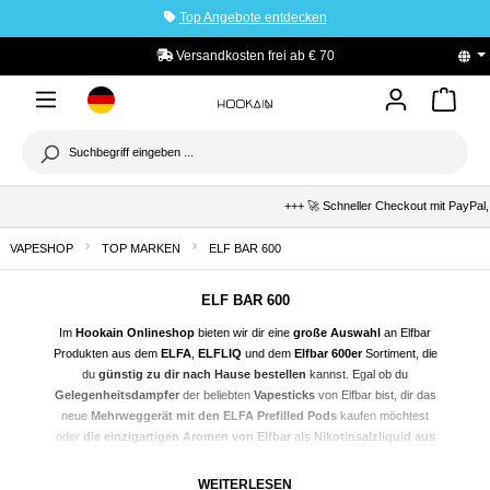
Top Angebote entdecken
tinhalt springen
Versandkosten frei ab € 70
+++ 🚀 Schneller Checkout mit PayPal,
VAPESHOP
TOP MARKEN
ELF BAR 600
ELF BAR 600
Im
Hookain Onlineshop
bieten wir dir eine
große Auswahl
an Elfbar
Produkten aus dem
ELFA
,
ELFLIQ
und dem
Elfbar 600er
Sortiment, die
du
günstig zu dir nach Hause
bestellen
kannst. Egal ob du
Gelegenheitsdampfer
der beliebten
Vapesticks
von Elfbar bist, dir das
neue
Mehrweggerät mit den ELFA Prefilled Pods
kaufen möchtest
oder
die einzigartigen Aromen von Elfbar als Nikotinsalzliquid
aus
der Elfliq Reihe
endlich auch in deiner E-Zigarette dampfen möchtest -
bei uns im Onlineshop findest du
das passende Elfbar-Format
in deinem
WEITERLESEN