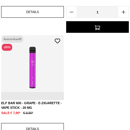
erhältlich. Zum einen verkauft die Marke jetzt ihr
eigenes
Pod System
-
Gerät
mit den dazu passenden
vorgefüllten Pods
unter dem Namen
DETAILS
ELFA
und für alle, die schon eine E-Zigarette besitzen gibt es jetzt die
ELFLIQ Liquid’s im Fläschchen
.
Ausverkauft!
-20%
Traube
ELF BAR 600 - GRAPE - E-ZIGARETTE -
VAPE STICK - 20 MG
SALE € 7,90*
€ 9,90*
DETAILS