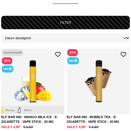
gewünschten Aroma
. Und, hast du deine
Lieblingssorte schon
gefunden?
ELFBAR EROBERT DIE DAMPFER-BRANCHE
FILTER
In den letzten Jahren hat die
Beliebtheit von Einweg-
Vapes
und E-
Zigaretten
im Allgemeinen immer weiter
zugenommen
. Elfbar ist genau
im richtigen Moment auf diesen
Trend aufgesprungen
und hat mit ihren
Elfbar 600er Vapesticks
stark von dem Trend profitiert. Mit
besonders
intensiven Aromen
in Kombination mit bunten, aber
schlichten Designs
in matter Optik
und cleverem Marketing fand sich die Marke dann
Ausverkauft!
-51%
innerhalb kürzester Zeit als
einer der weltweit führenden und stark
-51%
Hot
gehypten Hersteller
der Dampfer-Branche wieder. Besonders beliebt
sind die Elfbar Vapesticks weltweit bei
jüngeren
Zielgruppen, in denen
Hot
“Elfbar” seit
spätestens Anfang 2022
für wirklich niemanden mehr ein
Fremdwort ist.
ENDLICH AUCH NACHHALTIGERE ALTERNATIVEN
Nach einiger Zeit, in der
Vapesticks so stark wie noch nie zuvor
gehypt
wurden, entwickelten sich die Einweg-Geräte wegen der
verschwendeten Rohstoffe
durch die darin verbauten
Akkus
immer
Mango
Milch
mehr zu einem
umstrittenen Thema
und
führende Hersteller
wie Elf
ELF BAR 600 - MANGO MILK ICE - E-
ELF BAR 600 - BUBBLE TEA - E-
Bar wurden (berechtigterweise) stark
kritisiert
. Elf Bar ist auf die
Kritik
ZIGARETTE - VAPE STICK - 20 MG
ZIGARETTE - VAPE STICK - 20 MG
und die
Wünsche seiner Kunden eingegangen
und seit kurzer Zeit sind
SALE € 4,90*
€ 9,90*
SALE € 4,90*
€ 9,90*
nun auch
umweltfreundlichere Alternativen
der beliebten Aromen