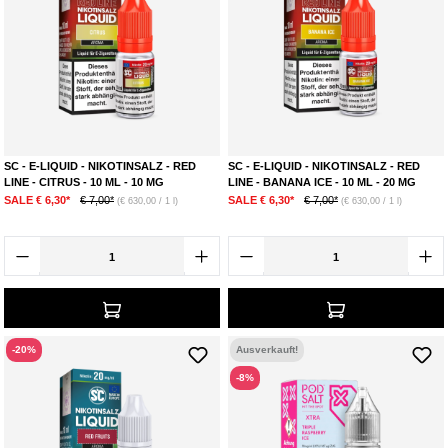
SC - E-LIQUID - NIKOTINSALZ - RED
SC - E-LIQUID - NIKOTINSALZ - RED
LINE - CITRUS - 10 ML - 10 MG
LINE - BANANA ICE - 10 ML - 20 MG
SALE € 6,30*
€ 7,00*
SALE € 6,30*
€ 7,00*
(€ 630,00 / 1 l)
(€ 630,00 / 1 l)
-20%
Ausverkauft!
-8%