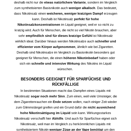
deshalb nicht nur die
etwas natürlichere Variante
, sondern im Vergleich
zum synthetisierten Basisnikotin auch
weniger alkalisch
. Das bedeutet,
dass Nikotinsalz einen
weicheren, weniger kratzigen Dampf
erzeugen
kann. Deshalb ist Nikotinsalz
perfekt für hohe
Nikotinsalzkonzentrationen
im Liquid geeignet, weil er so nicht zu
kratzig wird. Auch für Menschen, die nicht so viel Nikotin brauchen, aber
sehr
empfindlich sind für dieses kratzige Gefühl
ist Nikotinsalz
wirklich ideal. Darüber hinaus werden Nikotinsalze auch
schneller und
effizienter vom Körper aufgenommen
, ähnlich wie bei Zigaretten.
Deshalb sind Nikotinsalze im Vergleich zu Basisnikotin besonders gut
geeignet für Menschen, die einen
höheren Nikotinbedarf
haben oder
sich ein
schnelle und intensive Wirkung
des Nikotins im Liquid
wünschen.
BESONDERS GEEIGNET FÜR SPARFÜCHSE UND
RÜCKFÄLLIGE
In bestimmten Situationen macht das Dampfen eines Liquids mit
Nikotinsalz
sogar noch mehr Sinn
. Zum einen, weil viele Umsteiger, die
dem Zigarettenrauchen ein
Ende setzen
wollen, nach einiger Zeit wieder
zum Glimmstängel greifen und ein Grund dafür die
nicht ausreichend
hohe Nikotinsättigung im Liquid
sein kann. Wirkungsstarkes
Nikotinsalz verschafft hier
Abhilfe
. Und auch für Sparfüchse eignet sich
Nikotinsalz, weil man im Vergleich zu herkömmlichen Liquids mit
synthetisiertem Nikotin
weniger Züge an der
Vape
benötigt
um den