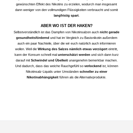
gewünschten Effekt des Nikotins zu erzielen, wodurch man insgesamt
dann weniger von den vollmundigen Flüssigkeiten verbraucht und somit
langfristig spart
.
ABER WO IST DER HAKEN?
Selbstverständlich ist das Dampfen von Nikotinsalzen auch
nicht gerade
gesundheitsfördernd
und hat im Vergleich zu Basisnikotin außerdem
auch ein paar Nachteile, über die wir euch natürlich auch informieren
wollen. Weil die
Wirkung des Salzes nämlich etwas verzögert
eintritt,
kann der Konsum schnell mal
unterschätzt werden
und sich dann kurz
darauf mit
Schwindel und Übelkeit
unangenehm bemerkbar machen.
Und dadurch, dass das weiche Rauchgefühl so
verlockend
ist, können
Nikotinsalz-Liquids unter Umständen
schneller zu einer
Nikotinabhängigkeit
führen als die Alternativprodukte.