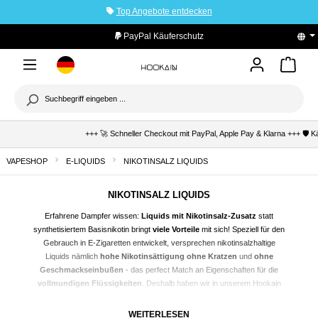
Top Angebote entdecken
tinhalt springen
PayPal Käuferschutz
+++ 🚀 Schneller Checkout mit PayPal, Apple Pay & Klarna +++ 🛡️ Käufer
VAPESHOP
E-LIQUIDS
NIKOTINSALZ LIQUIDS
NIKOTINSALZ LIQUIDS
Erfahrene Dampfer wissen:
Liquids mit Nikotinsalz-Zusatz
statt
synthetisiertem Basisnikotin bringt
viele Vorteile
mit sich! Speziell für den
Gebrauch in E-Zigaretten entwickelt, versprechen nikotinsalzhaltige
Liquids nämlich
hohe Nikotinsättigung ohne Kratzen
und
ohne
Geschmackseinbußen
- das perfect Match an Eigenschaften für die
vollmundigen Flüssigkeiten
. Deshalb haben wir in unserem Hookain
Onlineshop eine
breite Auswahl an ausgewählten
geschmacksintensiven Nikotinsalz-Liquids
für dich zusammengestellt,
WEITERLESEN