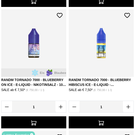
Eis
Blaubeere
RANDM TORNADO 7000 - BLUEBERRY
RANDM TORNADO 7000 - BLUEBERRY
ON ICE - E-LIQUID - NIKOTINSALZ - 10
HIBISCUS ICE - E-LIQUID -
MG
NIKOTINSALZ - 20 MG
SALE ab
€ 7,50*
SALE ab
€ 7,50*
(€ 750,00 / 1 l)
(€ 750,00 / 1 l)
Letztes Exemplar