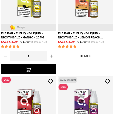
Mango
Zitrone
ELF BAR - ELFLIQ - E-LIQUID -
ELF BAR - ELFLIQ - E-LIQUID -
NIKOTINSALZ - MANGO - 20 MG
NIKOTINSALZ - LEMON PEACH
PASSION FRUIT - 20 MG
SALE € 8,90*
€ 11,99*
SALE € 8,90*
€ 11,99*
(€ 890,00 / 1 l)
(€ 890,00 / 1 l)
Durchschnittliche Bewertung von 5 von 5 Sternen
Durchschnittliche Bewertung von 5 von 5 Ste
DETAILS
-26%
Ausverkauft!
-26%