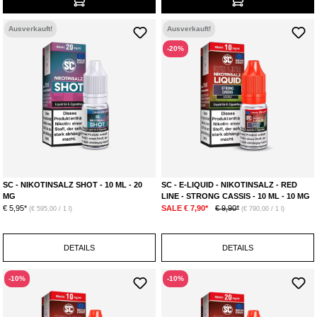
Ausverkauft!
Ausverkauft!
-20%
SC - NIKOTINSALZ SHOT - 10 ML - 20
SC - E-LIQUID - NIKOTINSALZ - RED
MG
LINE - STRONG CASSIS - 10 ML - 10 MG
€ 5,95*
SALE € 7,90*
€ 9,90*
(€ 595,00 / 1 l)
(€ 790,00 / 1 l)
DETAILS
DETAILS
-10%
-10%