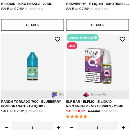
E-LIQUID - NIKOTINSALZ - 20 MG
RASPBERRY - E-LIQUID - NIKOTINSALZ
- 20 MG
SALE ab
€ 7,50*
SALE ab
€ 7,50*
(€ 750,00 / 1 l)
(€ 750,00 / 1 l)
DETAILS
DETAILS
Letztes Exemplar
-26%
Blaubeere
Granatapfel
Beeren Mix
RANDM TORNADO 7000 - BLUEBERRY
ELF BAR - ELFLIQ - E-LIQUID -
POMEGRANATE - E-LIQUID -
NIKOTINSALZ - MIX BERRIES - 20 MG
NIKOTINSALZ - 20 MG
SALE ab
€ 7,50*
SALE € 8,90*
€ 11,99*
(€ 750,00 / 1 l)
(€ 890,00 / 1 l)
Durchschnittliche Bewertung von 5 von 5 Ste