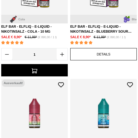
Cola
Blaubeere
ELF BAR - ELFLIQ - E-LIQUID -
ELF BAR - ELFLIQ - E-LIQUID -
NIKOTINSALZ - COLA - 10 MG
NIKOTINSALZ - BLUEBERRY SOUR
RASPBERRY - 20 MG
SALE € 8,90*
€ 11,99*
SALE € 8,90*
€ 11,99*
(€ 890,00 / 1 l)
(€ 890,00 / 1 l)
Durchschnittliche Bewertung von 5 von 5 Sternen
Durchschnittliche Bewertung von 5 von 5 Ste
DETAILS
Ausverkauft!