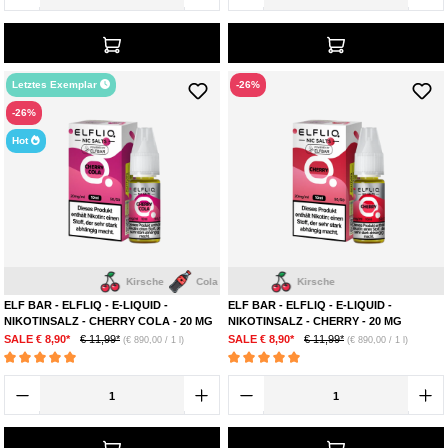
Letztes Exemplar
-26%
-26%
Hot
Kirsche
Cola
Kirsche
ELF BAR - ELFLIQ - E-LIQUID -
ELF BAR - ELFLIQ - E-LIQUID -
NIKOTINSALZ - CHERRY COLA - 20 MG
NIKOTINSALZ - CHERRY - 20 MG
SALE € 8,90*
€ 11,99*
SALE € 8,90*
€ 11,99*
(€ 890,00 / 1 l)
(€ 890,00 / 1 l)
Durchschnittliche Bewertung von 5 von 5 Sternen
Durchschnittliche Bewertung von 5 von 5 Ste