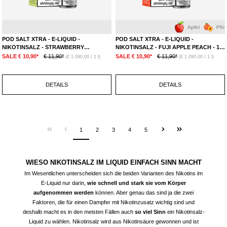
Erdbeere
Kiwi
Apfel
Wassermelone
Pfirisch
POD SALT XTRA - E-LIQUID -
POD SALT XTRA - E-LIQUID -
NIKOTINSALZ - STRAWBERRY
NIKOTINSALZ - FUJI APPLE PEACH - 10
WATERMELON KIWI - 10 ML - 10 MG
ML - 10 MG
SALE € 10,90*
€ 11,90*
SALE € 10,90*
€ 11,90*
(€ 1.090,00 / 1 l)
(€ 1.090,00 / 1 l)
DETAILS
DETAILS
1
2
3
4
5
WIESO NIKOTINSALZ IM LIQUID EINFACH SINN MACHT
Im Wesentlichen unterscheiden sich die beiden Varianten des Nikotins im
E-Liquid nur darin,
wie schnell und stark sie vom Körper
aufgenommen werden
können. Aber genau das sind ja die zwei
Faktoren, die für einen Dampfer mit Nikotinzusatz wichtig sind und
deshalb macht es in den meisten Fällen auch
so viel Sinn
ein Nikotinsalz-
Liquid zu wählen. Nikotinsalz wird aus Nikotinsäure gewonnen und ist