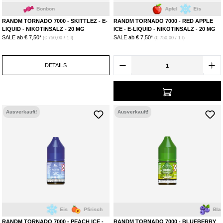
Bonbon
Apfel
Eis
RANDM TORNADO 7000 - SKITTLEZ - E-
RANDM TORNADO 7000 - RED APPLE
LIQUID - NIKOTINSALZ - 20 MG
ICE - E-LIQUID - NIKOTINSALZ - 20 MG
SALE ab
€ 7,50*
SALE ab
€ 7,50*
(€ 750,00 / 1 l)
(€ 750,00 / 1 l)
DETAILS
Ausverkauft!
Ausverkauft!
Eis
Pfirisch
Blaubeere
RANDM TORNADO 7000 - PEACH ICE -
RANDM TORNADO 7000 - BLUEBERRY