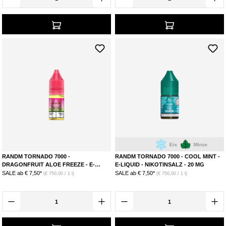
Eis
Minze
RANDM TORNADO 7000 -
RANDM TORNADO 7000 - COOL MINT -
DRAGONFRUIT ALOE FREEZE - E-
E-LIQUID - NIKOTINSALZ - 20 MG
LIQUID - NIKOTINSALZ - 20 MG
SALE ab
€ 7,50*
SALE ab
€ 7,50*
(€ 750,00 / 1 l)
(€ 750,00 / 1 l)