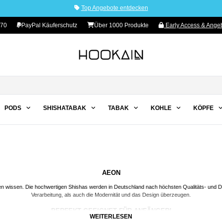
Top Angebote entdecken
 70
PayPal Käuferschutz
Über 1000 Produkte
Early Access & Angeb
PODS
SHISHATABAK
TABAK
KOHLE
KÖPFE
AEON
tzen wissen. Die hochwertigen
Shishas
werden in Deutschland nach höchsten Qualitäts- und Des
Verarbeitung, als auch die Modernität und das Design überzeugen.
PERFEKT GEEIGNET FÜR ANFÄNGER!
WEITERLESEN
ger und macht das Rauchen zu einem unvergesslichen Erlebnis. Ob gemütlicher Abend mit Freu