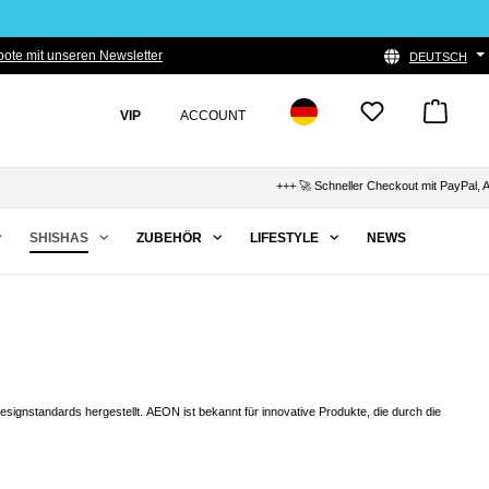
ote mit unseren Newsletter
DEUTSCH
VIP
ACCOUNT
+++ 🚀 Schneller Checkout mit PayPal, Apple 
SHISHAS
ZUBEHÖR
LIFESTYLE
NEWS
ignstandards hergestellt. AEON ist bekannt für innovative Produkte, die durch die
nden oder Party, AEON Shishas sind immer ein einzigartige Begleiter. Die Shishas