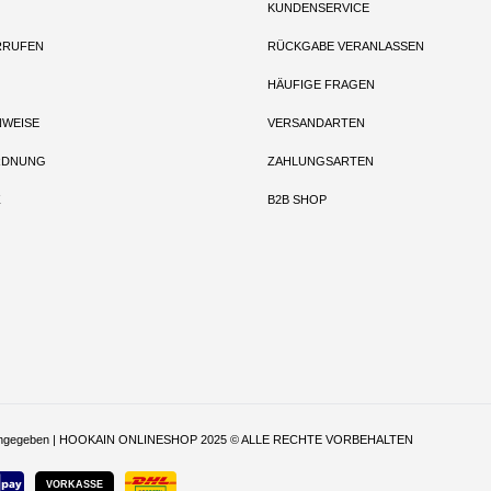
KUNDENSERVICE
RRUFEN
RÜCKGABE VERANLASSEN
HÄUFIGE FRAGEN
NWEISE
VERSANDARTEN
RDNUNG
ZAHLUNGSARTEN
Z
B2B SHOP
t anders angegeben | HOOKAIN ONLINESHOP 2025 © ALLE RECHTE VORBEHALTEN
VORKASSE