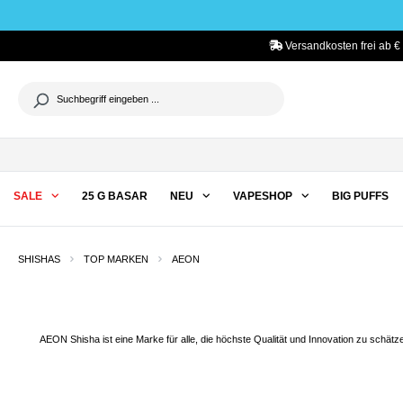
he springen
Zur Hauptnavigation springen
Versandkosten frei ab €
SALE
25 G BASAR
NEU
VAPESHOP
BIG PUFFS
SHISHAS
TOP MARKEN
AEON
AEON
Shisha
ist eine Marke für alle, die höchste Qualität und Innovation zu schä
Sie eignen sich nicht nur für erfahrene Profis, sondern auch für absolute Anfän