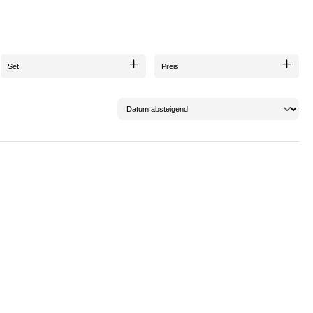
tliche konzentrieren: den Genuss.
d produziert und aus V2A Edelstahl gefertigt, was von höchster Qualität zeigt. Die
neshop erwerben. Viel Spaß beim shoppen!
Set
Preis