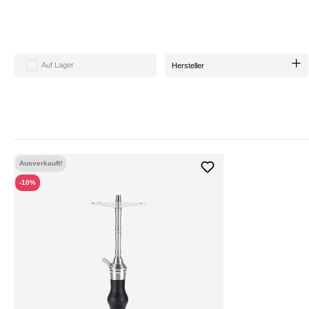
sind leicht zu transportieren un
Wer und schon länger verfolgt, hat vielleicht mitbekommen, dass wir in Kooperatio
zwei Ausführungen der kleinen, aber fei
Auf Lager
Hersteller
Ausverkauft!
-10%