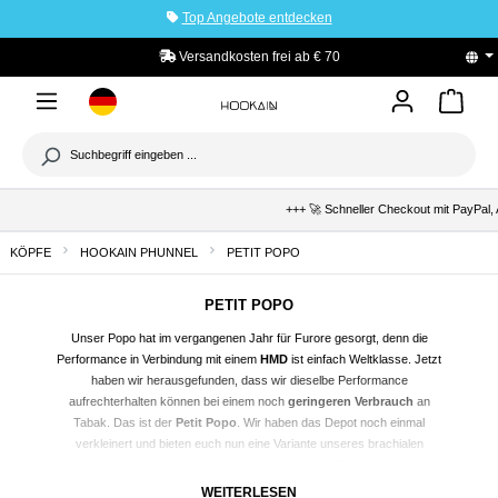
Top Angebote entdecken
tinhalt springen
Versandkosten frei ab € 70
+++ 🚀 Schneller Checkout mit PayPal, 
KÖPFE
HOOKAIN PHUNNEL
PETIT POPO
PETIT POPO
Unser Popo hat im vergangenen Jahr für Furore gesorgt, denn die
Performance in Verbindung mit einem
HMD
ist einfach Weltklasse. Jetzt
haben wir herausgefunden, dass wir dieselbe Performance
aufrechterhalten können bei einem noch
geringeren Verbrauch
an
Tabak. Das ist der
Petit Popo
. Wir haben das Depot noch einmal
verkleinert und bieten euch nun eine Variante unseres brachialen
Brechers als
Low-Capacity-Variante
. Aufgrund der Trägheit der Masse
überhitzt der Kopf nicht und besitzt die
perfekte Hitzeverteilung
und nutzt
WEITERLESEN