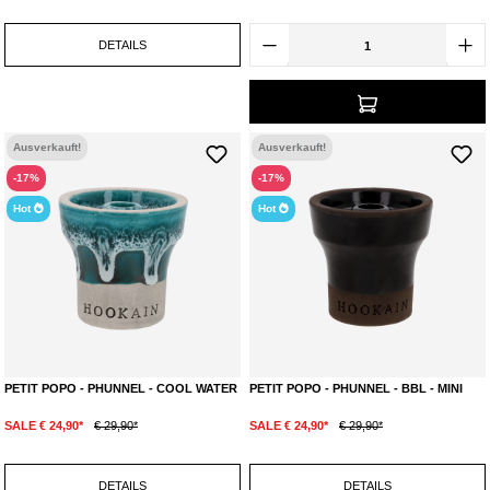
Sorgfalt von Hand gefertigt, was jedes Stück einzigartig macht.
Optimale Aromaausnutzung
: Keine Verschwendung, jedes Gramm
DETAILS
Tabak wird vollständig genutzt.
Ausverkauft!
Ausverkauft!
-17%
-17%
Hot
Hot
PETIT POPO - PHUNNEL - COOL WATER
PETIT POPO - PHUNNEL - BBL - MINI
SALE € 24,90*
€ 29,90*
SALE € 24,90*
€ 29,90*
DETAILS
DETAILS