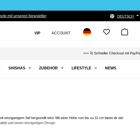
ote mit unseren Newsletter
DEUTSCH
VIP
ACCOUNT
+++ 🚀 Schneller Checkout mit PayPal, 
SHISHAS
ZUBEHÖR
LIFESTYLE
NEWS
einzigartigem Stil hergestellt wird. Mit einer Höhe von bis zu 11 cm bietet dir der
alität und einem einzigartigen Design.