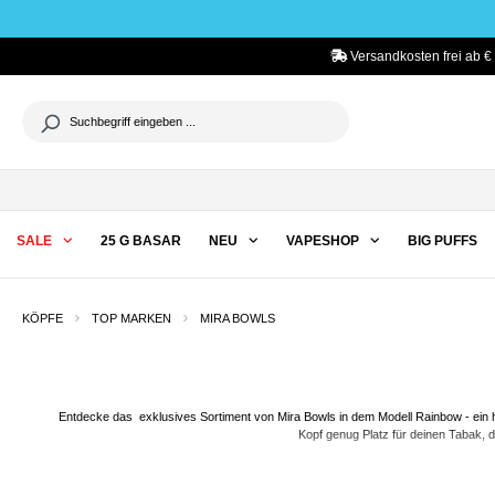
he springen
Zur Hauptnavigation springen
Versandkosten frei ab €
SALE
25 G BASAR
NEU
VAPESHOP
BIG PUFFS
KÖPFE
TOP MARKEN
MIRA BOWLS
Entdecke das exklusives Sortiment von Mira Bowls in dem Modell Rainbow - ein
Kopf genug Platz für deinen Tabak, de