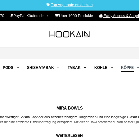
Top Angebote entdecken
 70
PayPal Käuferschutz
Über 1000 Produkte
Early Access & Angeb
PODS
SHISHATABAK
TABAK
KOHLE
KÖPFE
MIRA BOWLS
 hochwertiger
Shisha Kopf
der aus hitzebeständigem Tongemisch und eine langlebige Glasur mit 
r dir eine effiziente Hitzeübertragung verspricht. Mit dieser Bowl profitierst du von bester Qu
WEITERLESEN