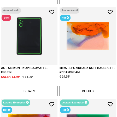
Ausverkauft!
Ausverkauft!
-10%
Hot
AO - SILIKON - KOPFBAUMATTE -
MIRA - EPOXIDHARZ KOPFBAUBRETT -
GRUEN
#7 DAYDREAM
€ 14,95*
SALE € 13,40*
€ 14,90*
DETAILS
DETAILS
Letztes Exemplar
Letztes Exemplar
Hot
Hot