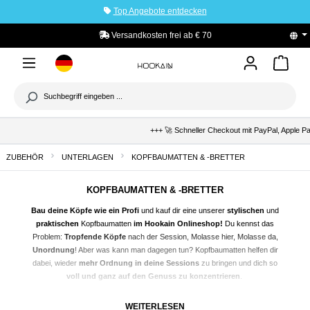
Top Angebote entdecken
tinhalt springen
PayPal Käuferschutz
+++ 🚀 Schneller Checkout mit PayPal, Apple Pay &
ZUBEHÖR
UNTERLAGEN
KOPFBAUMATTEN & -BRETTER
KOPFBAUMATTEN & -BRETTER
Bau deine Köpfe wie ein Profi
und kauf dir eine unserer
stylischen
und
praktischen
Kopfbaumatten
im Hookain Onlineshop!
Du kennst das
Problem:
Tropfende Köpfe
nach der Session,
Molasse
hier, Molasse da,
Unordnung
! Aber was kann man dagegen tun? Kopfbaumatten helfen dir
dabei, wieder
mehr Ordnung in deine Sessions
zu bringen und dich so
voll und ganz auf den Genuss zu konzentrieren
.
WOZU SIND KOPFBAUMATTEN ÜBERHAUPT DA?
WEITERLESEN