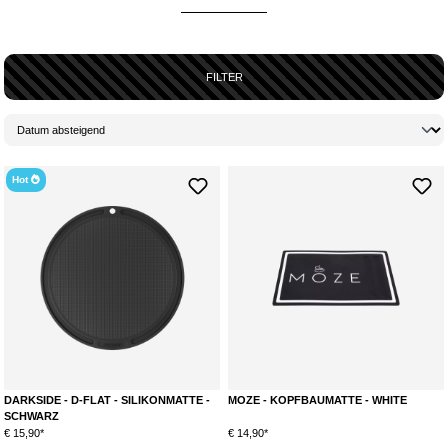
Kopfbaumatten sind
wahre Allrounder
und machen den Kopfbau
deutlich bequemer und ordentlicher
. Sie werden
als Unterlage
genutzt
und
verhindern
, dass
Tabakreste
oder
Molasse
auf deiner
Arbeitsfläche
landen. Gerade die
Vorbereitung für das
Shisha
FILTER
Rauchen
kann wegen der Molasse im Tabak
ganz schön schmierig
werden. Und wegen der
öligen Konsistenz
entstehen dann früher oder
später irgendwo
unschöne, nervige Flecken
. Um das zu vermeiden,
wurden
Kopfbaumatten
entwickelt und die Gadgets werden bereits
von
vielen Shisha-Rauchern dankend angenommen
und genutzt.
Hot
DARKSIDE - D-FLAT - SILIKONMATTE -
MOZE - KOPFBAUMATTE - WHITE
SCHWARZ
€ 15,90*
€ 14,90*