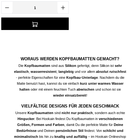
WORAUS WERDEN KOPFBAUMATTEN GEMACHT?
Die
Kopfbaumatten
sind aus
Silikon
gefertigt, denn Silikon ist
sehr
elastisch
,
wasserresistent
,
langlebig
und vor allem
absolut rutschfest
- perfekte Eigenschaften für eine
Kopfbau-Unterlage
. Nachdem du die
Matte benutzt hast, kannst du sie einfach
kurz unter warmes Wasser
halten
oder mit einem feuchten Tuch
abwischen
und schon ist sie
wieder einsatzbereit
!
VIELFÄLTIGE DESIGNS FÜR JEDEN GESCHMACK
Unsere
Kopfbaumatten
sind
nicht nur praktisch
, sondern auch echte
Hingucker
. Bei Hookain findest Du Kopfbaumatten in
verschiedenen
Größen, Formen und Farben
, damit Du die perfekte Matte für
Deine
Bedürfnisse
und Deinen
persönlichen Stil
findest. Von
schlicht und
minimalistisch
bis hin zu
knallig und auffällig
– im Hookain Onlineshop