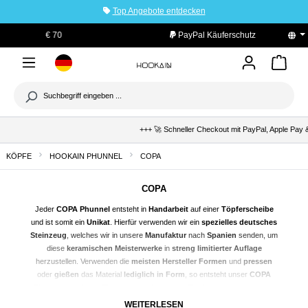
Top Angebote entdecken
tinhalt springen
PayPal Käuferschutz
+++ 🚀 Schneller Checkout mit PayPal, Apple Pay &
KÖPFE
HOOKAIN PHUNNEL
COPA
COPA
Jeder
COPA
Phunnel
entsteht in
Handarbeit
auf einer
Töpferscheibe
und ist somit ein
Unikat
. Hierfür verwenden wir ein
spezielles deutsches
Steinzeug
, welches wir in unsere
Manufaktur
nach
Spanien
senden, um
diese
keramischen Meisterwerke
in
streng limitierter Auflage
herzustellen. Verwenden die
meisten Hersteller Formen
und
pressen
oder
gießen
das Material
lediglich in Form
, so entsteht unser
COPA
Phunnel
durch den
Einsatz
von
jahrelanger Erfahrung
, und einer sich
drehenden
Töpferscheibe
. Ein
Unterschied
wie
Tag und Nacht
. Die Art
WEITERLESEN