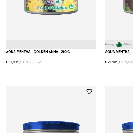
Kirsche
Energy
Ananas
Minze
AQUA MENTHA - GOLDEN ANNA - 200 G
AQUA MENTHA - 
€ 27,90*
(€ 139,50 / 1 kg)
€ 27,90*
(€ 139,50 /