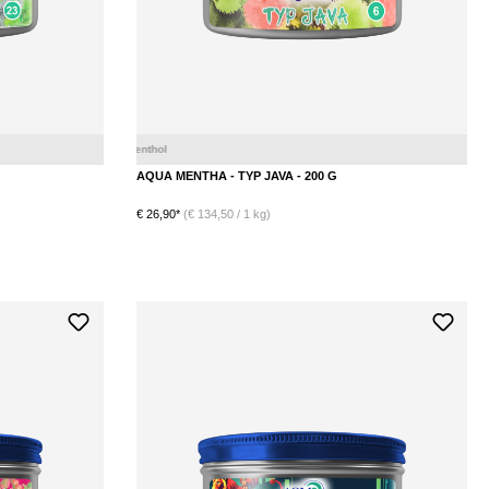
Limette
Menthol
AQUA MENTHA - TYP JAVA - 200 G
€ 26,90*
(€ 134,50 / 1 kg)