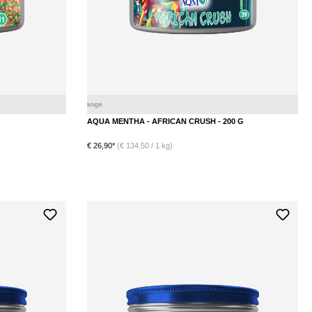
Himbeere
M
AQUA MENTHA - AFRICAN CRUSH - 200 G
€ 26,90*
(€ 134,50 / 1 kg)