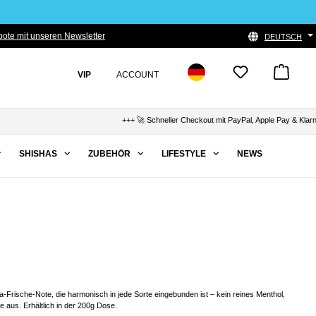
ote mit unseren Newsletter
DEUTSCH
VIP
ACCOUNT
+++ 🚀 Schneller Checkout mit PayPal, Apple Pay & Klarna +++ 
SHISHAS
ZUBEHÖR
LIFESTYLE
NEWS
a-Frische-Note, die harmonisch in jede Sorte eingebunden ist – kein reines Menthol,
 aus. Erhältlich in der 200g Dose.