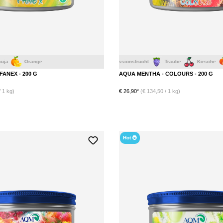
ge
Erdbeere
Passionsfrucht
Traube
Kirsche
Grapefruit
ANEX - 200 G
AQUA MENTHA - COLOURS - 200 G
 1 kg)
€ 26,90*
(€ 134,50 / 1 kg)
Hot