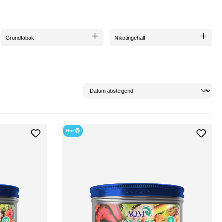
Grundtabak
Nikotingehalt
Hot