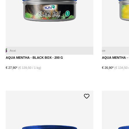
Beeren Mix
A
AQUA MENTHA - BLACK BOX - 200 G
AQUA MENTHA - 
€ 27,90*
(€ 139,50 / 1 kg)
€ 26,90*
(€ 134,50 /