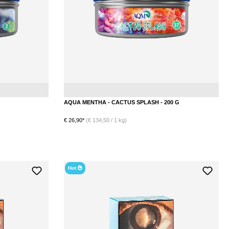
Minze
Blaubeere
Kaktus
AQUA MENTHA - CACTUS SPLASH - 200 G
€ 26,90*
(€ 134,50 / 1 kg)
Hot