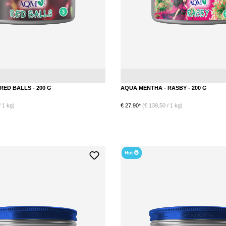
RED BALLS - 200 G
AQUA MENTHA - RASBY - 200 G
 1 kg)
€ 27,90*
(€ 139,50 / 1 kg)
DETAILS
Hot