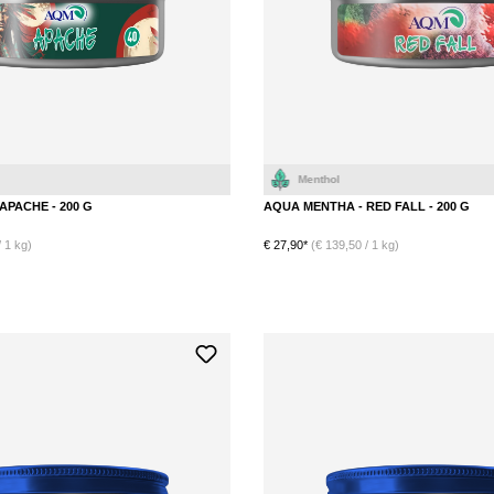
Waldbeere
Menthol
APACHE - 200 G
AQUA MENTHA - RED FALL - 200 G
 1 kg)
€ 27,90*
(€ 139,50 / 1 kg)