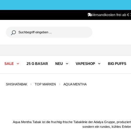
he springen
Zur Hauptnavigation springen
Versandkosten frei ab € 
SALE
25 G BASAR
NEU
VAPESHOP
BIG PUFFS
SHISHATABAK
TOP MARKEN
AQUA MENTHA
Aqua Mentha Tabak ist die fruchtig-frische Tabaklinie der Adalya Gruppe, produzier
sondern ein rundes, kühles Erlebn