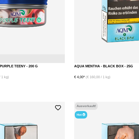
Mangostan
Menthol
PURPLE TEENY - 200 G
AQUA MENTHA - BLACK BOX - 25G
 1 kg)
€ 4,00*
(€ 160,00 / 1 kg)
Ausverkauft!
Hot