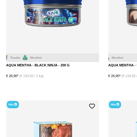
Menthol
AQUA MENTHA - BLACK NINJA - 200 G
AQUA MENTHA - 
€ 26,90*
(€ 134,50 / 1 kg)
€ 26,90*
(€ 134,50 /
Hot
Hot