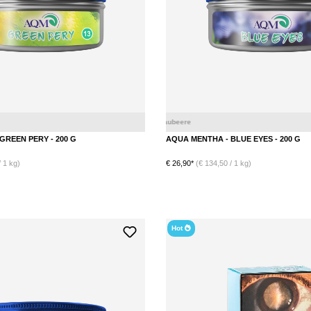
cai
Birne
Minze
GREEN PERY - 200 G
AQUA MENTHA - BLUE EYES - 200 G
 1 kg)
€ 26,90*
(€ 134,50 / 1 kg)
Hot