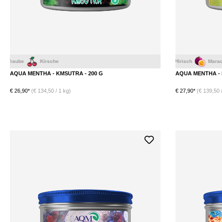
Kirsche
Beeren Mix
Pfirisch
Maracuja
Oran
AQUA MENTHA - KMSUTRA - 200 G
AQUA MENTHA - F
€ 26,90*
(€ 134,50 / 1 kg)
€ 27,90*
(€ 139,50 /