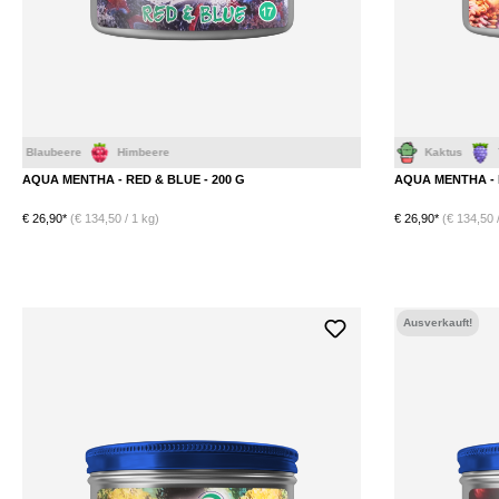
Himbeere
Drachenfrucht
Kaktus
Traube
Hi
AQUA MENTHA - RED & BLUE - 200 G
AQUA MENTHA - 
€ 26,90*
(€ 134,50 / 1 kg)
€ 26,90*
(€ 134,50 /
Ausverkauft!