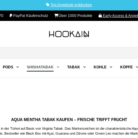
Top Angebote entdecken
70
PayPal Käuferschutz
Über 1000 Produkte
Early Access & Angeb
PODS
SHISHATABAK
TABAK
KOHLE
KÖPFE
AQUA MENTHA TABAK KAUFEN – FRISCHE TRIFFT FRUCHT
t in der Türkei auf Basis von Virginia Tabak. Das Markenzeichen ist die charakteristische Aqu
is. Bestseller wie Black Box mit Açaí, Guarana und Zitrone oder Green Leo machen die Marke