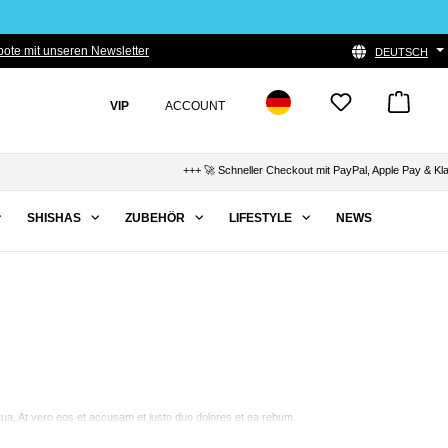
ote mit unseren Newsletter
DEUTSCH
VIP
ACCOUNT
+++ 🚀 Schneller Checkout mit PayPal, Apple Pay & Klarn
SHISHAS
ZUBEHÖR
LIFESTYLE
NEWS
tua. At vero eos et accusam et justo duo dolores et ea rebum.