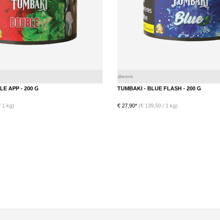
Apfel
Anis
E APP - 200 G
TUMBAKI - BLUE FLASH - 200 G
 1 kg)
€ 27,90*
(€ 139,50 / 1 kg)