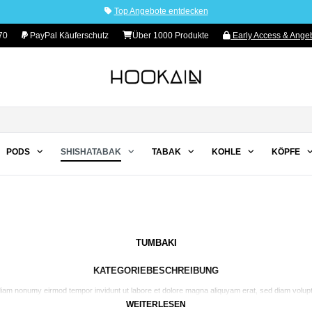
Top Angebote entdecken
70
PayPal Käuferschutz
Über 1000 Produkte
Early Access & Angeb
PODS
SHISHATABAK
TABAK
KOHLE
KÖPFE
TUMBAKI
KATEGORIEBESCHREIBUNG
 diam nonumy eirmod tempor invidunt ut labore et dolore magna aliquyam erat, sed diam volup
WEITERLESEN