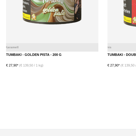
ramell
TUMBAKI - GOLDEN PISTA - 200 G
TUMBAKI - DOUBL
€ 27,90*
(€ 139,50 / 1 kg)
€ 27,90*
(€ 139,50 /