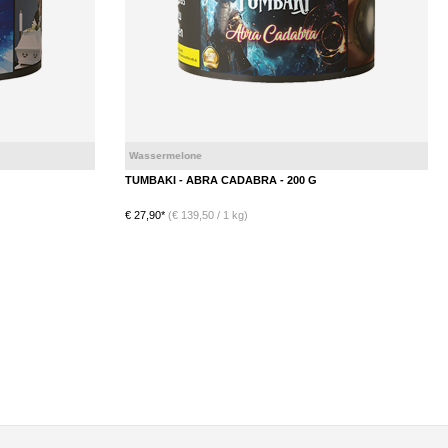
Pfirisch
Wassermelone
Eis
Blaubeere
TUMBAKI - ABRA CADABRA - 200 G
€ 27,90*
(€ 139,50 / 1 kg)