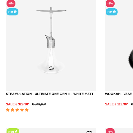
-6%
-8%
Hot
Hot
STEAMULATION - ULTIMATE ONE GEN III - WHITE MATT
WOOKAH - VASE
SALE € 329,90*
€ 349,90*
SALE € 119,90*
€
Durchschnittliche Bewertung von 5 von 5 Sternen
Neu
-9%