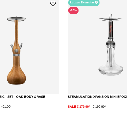
Letztes Exemplar
-10%
C - SET - OAK BODY & VASE -
STEAMULATION XPANSION MINI EPOX
 401,00*
SALE € 179,90*
€ 199,90*