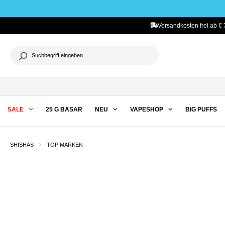
he springen
Zur Hauptnavigation springen
Versandkosten frei ab € 
SALE
25 G BASAR
NEU
VAPESHOP
BIG PUFFS
SHISHAS
TOP MARKEN