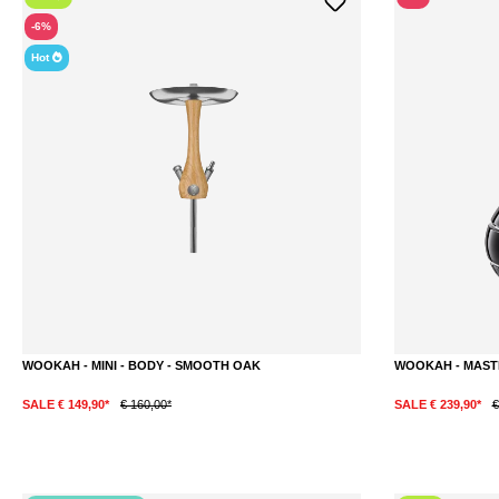
-6%
Hot
WOOKAH - MINI - BODY - SMOOTH OAK
WOOKAH - MASTE
SALE € 149,90*
€ 160,00*
SALE € 239,90*
€