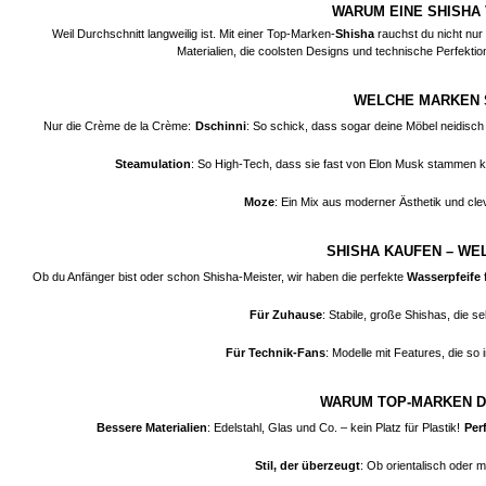
WARUM EINE SHISHA
Weil Durchschnitt langweilig ist. Mit einer Top-Marken-
Shisha
rauchst du nicht nur
Materialien, die coolsten Designs und technische Perfektio
WELCHE MARKEN 
Nur die Crème de la Crème:
Dschinni
: So schick, dass sogar deine Möbel neidisch
Steamulation
: So High-Tech, dass sie fast von Elon Musk stammen k
Moze
: Ein Mix aus moderner Ästhetik und clev
SHISHA KAUFEN – WEL
Ob du Anfänger bist oder schon Shisha-Meister, wir haben die perfekte
Wasserpfeife
f
Für Zuhause
: Stabile, große Shishas, die s
Für Technik-Fans
: Modelle mit Features, die so 
WARUM TOP-MARKEN D
Bessere Materialien
: Edelstahl, Glas und Co. – kein Platz für Plastik!
Per
Stil, der überzeugt
: Ob orientalisch oder m