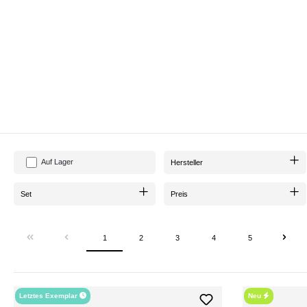
Auf Lager
Hersteller
Set
Preis
1
2
3
4
5
Letztes Exemplar
Neu