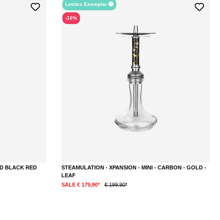
Letztes Exemplar
-10%
ID BLACK RED
STEAMULATION - XPANSION - MINI - CARBON - GOLD -
LEAF
SALE € 179,90*
€ 199,90*