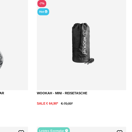
-7%
Hot
EAR
WOOKAH - MINI - REISETASCHE
SALE € 64,90*
€ 70,00*
Letztes Exemplar