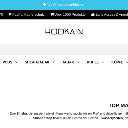
Top Angebote entdecken
70
PayPal Käuferschutz
Über 1000 Produkte
Early Access & Angeb
PODS
SHISHATABAK
TABAK
KOHLE
KÖPFE
TOP M
Eine
Shisha
, die aussieht wie ein Kunstwerk, raucht wie ein Profi und dabei länger 
Shisha Shop
findest du die Besten der Besten –
Wasserpfeifen
, d