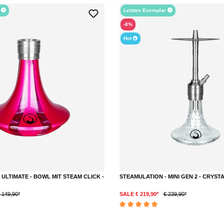
r
Letztes Exemplar
-8%
Hot
ULTIMATE - BOWL MIT STEAM CLICK -
STEAMULATION - MINI GEN 2 - CRYST
 149,90*
SALE € 219,90*
€ 239,90*
Bewertung von 5 von 5 Sternen
Durchschnittliche Bewertung von 5 von 5 S