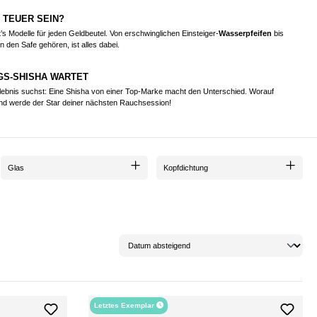
 TEUER SEIN?
’s Modelle für jeden Geldbeutel. Von erschwinglichen Einsteiger-
Wasserpfeifen
bis
n den Safe gehören, ist alles dabei.
GS-SHISHA WARTET
rlebnis suchst: Eine Shisha von einer Top-Marke macht den Unterschied. Worauf
 und werde der Star deiner nächsten Rauchsession!
Glas
Kopfdichtung
Letztes Exemplar