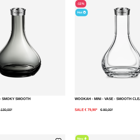
-11%
Hot
 - SMOKY SMOOTH
WOOKAH - MINI - VASE - SMOOTH CL
 130,00*
SALE € 79,90*
€ 90,00*
Neu