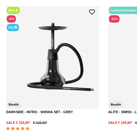
Neu
Letztes Exempla
-9%
-11%
Hot
Bundle
Bundle
DARKSIDE - INTRO - SHISHA SET - GREY
ALITE - SWISS -
SALE € 154,90*
€ 169,90*
SALE € 169,90*
€
Durchschnittliche Bewertung von 5 von 5 Sternen