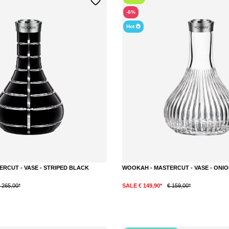
-6%
Hot
RCUT - VASE - STRIPED BLACK
WOOKAH - MASTERCUT - VASE - ONI
 265,00*
SALE € 149,90*
€ 159,00*