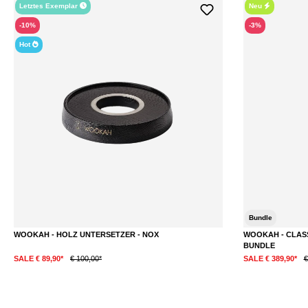
Letztes Exemplar
Neu
-10%
-3%
Hot
Bundle
WOOKAH - HOLZ UNTERSETZER - NOX
WOOKAH - CLASSI
BUNDLE
SALE € 89,90*
€ 100,00*
SALE € 389,90*
€