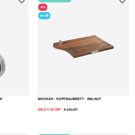
-6%
Hot
ON
WOOKAH - KOPFBAUBRETT - WALNUT
SALE € 117,90*
€ 125,00*