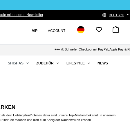
ote mit unseren Newsletter
DEUTSCH
VIP
ACCOUNT
+++ 🚀 Schneller Checkout mit PayPal, Apple Pay & Klarna 
SHISHAS
ZUBEHÖR
LIFESTYLE
NEWS
ARKEN
hält als dein Lieblingsfilm? Genau dafür sind unsere Top-Marken bekannt. In unserem
ie Eindruck machen und dich zum König der Rauchwolken krönen.