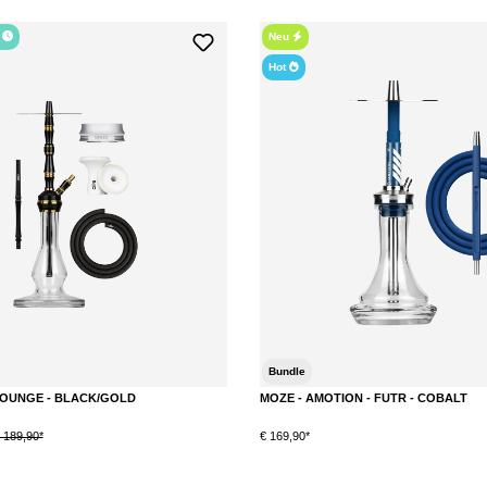
r
Neu
Hot
Bundle
 LOUNGE - BLACK/GOLD
MOZE - AMOTION - FUTR - COBALT
 189,90*
€ 169,90*