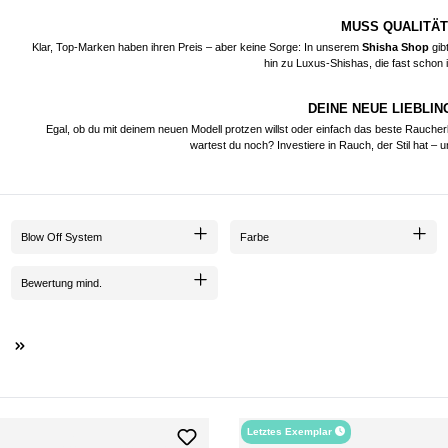
MUSS QUALITÄT
Klar, Top-Marken haben ihren Preis – aber keine Sorge: In unserem
Shisha Shop
gibt
hin zu Luxus-Shishas, die fast schon i
DEINE NEUE LIEBLIN
Egal, ob du mit deinem neuen Modell protzen willst oder einfach das beste Rauche
wartest du noch? Investiere in Rauch, der Stil hat –
Blow Off System
Farbe
Bewertung mind.
Letztes Exemplar