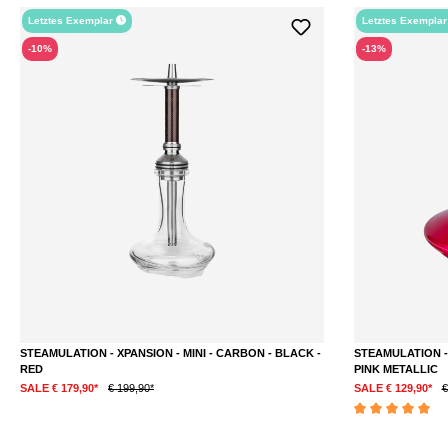
Letztes Exemplar
Letztes Exempla
-10%
-13%
STEAMULATION - XPANSION - MINI - CARBON - BLACK -
STEAMULATION - 
RED
PINK METALLIC
SALE € 179,90*
€ 199,90*
SALE € 129,90*
€
Durchschnittliche 