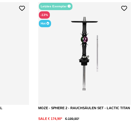
Letztes Exemplar
-13%
Hot
AL
MOZE - SPHERE 2 - RAUCHSÄULEN SET - LACTIC TITAN
SALE € 174,90*
€ 199,90*
ternen