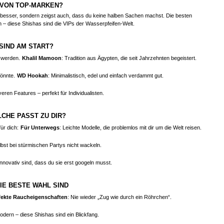
 VON TOP-MARKEN?
 besser, sondern zeigst auch, dass du keine halben Sachen machst. Die besten
n – diese Shishas sind die VIPs der Wasserpfeifen-Welt.
SIND AM START?
 werden.
Khalil Mamoon
: Tradition aus Ägypten, die seit Jahrzehnten begeistert.
önnte.
WD Hookah
: Minimalistisch, edel und einfach verdammt gut.
eren Features – perfekt für Individualisten.
CHE PASST ZU DIR?
ür dich:
Für Unterwegs
: Leichte Modelle, die problemlos mit dir um die Welt reisen.
elbst bei stürmischen Partys nicht wackeln.
innovativ sind, dass du sie erst googeln musst.
IE BESTE WAHL SIND
fekte Raucheigenschaften
: Nie wieder „Zug wie durch ein Röhrchen“.
odern – diese Shishas sind ein Blickfang.