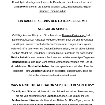
Kunstobjekt durchgehen. Liebevolle Details, wie eine kunstvoll verzierte
Glasbowl
und ein in die Base graviertes Logo, machen jede
Alligator
Shisha zu einem Unikat
.
EIN RAUCHERLEBNIS DER EXTRAKLASSE MIT
ALLIGATOR SHISHA
Vielfältige Auswahl für jeden Geschmack Im
Hookain Onlineshop
findest
Du eineAuswahl an
Alligator
Modellen, die nicht nur durch ihre Qualität
und Optik, sondern auch durch ihre Preise überzeugen. Ganz gleich,
welche Größe oder welches Design Du bevorzugst, hier ist sicherlich das
richtige Modell für Dich dabei. Ergänze Deine Bestellung mit passendem
Shisha Zubehör
aus unserem Sortiment und erlebe in wenigen Tagen ein
Raucherlebnis
, das Dich vom ersten Moment überzeugen wird. Ob Du
ein erfahrener
Shisha-Liebhaber
bist oder gerade erst mit dem Rauchen
beginnst – eine
Alligator Shisha
ist so perfekt ausgestattet, dass du
deine Rauchsession direkt starten kannst.
WAS MACHT DIE ALLIGATOR SHISHA SO BESONDERS?
Die
Alligator Shisha
zeichnet sich durch ihre innovativen Features aus,
die sie von herkömmlichen
Shishas
abheben. Sie kommt mit vier
Schlauchanschlüssen
, die über einen 18,8er Schliff verfügen, wodurch
die Adapter für den
Silikonschlauch
ganz ohne Dichtung angebracht