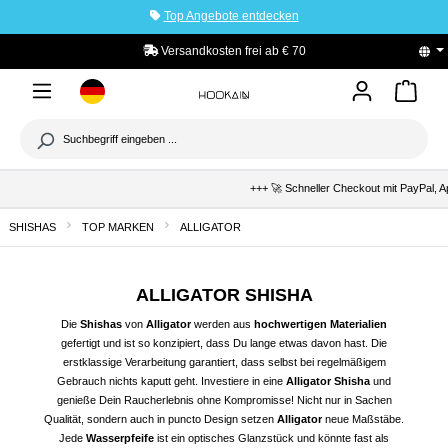
Top Angebote entdecken
tinhalt springen
Versandkosten frei ab € 70
+++ 🚀 Schneller Checkout mit PayPal, Ap
SHISHAS
TOP MARKEN
ALLIGATOR
ALLIGATOR SHISHA
Die
Shishas
von
Alligator
werden aus
hochwertigen Materialien
gefertigt und ist so konzipiert, dass Du lange etwas davon hast. Die
erstklassige Verarbeitung garantiert, dass selbst bei regelmäßigem
Gebrauch nichts kaputt geht. Investiere in eine
Alligator
Shisha
und
genieße Dein Raucherlebnis ohne Kompromisse! Nicht nur in Sachen
Qualität, sondern auch in puncto Design setzen
Alligator
neue Maßstäbe.
Jede
Wasserpfeife
ist ein optisches Glanzstück und könnte fast als