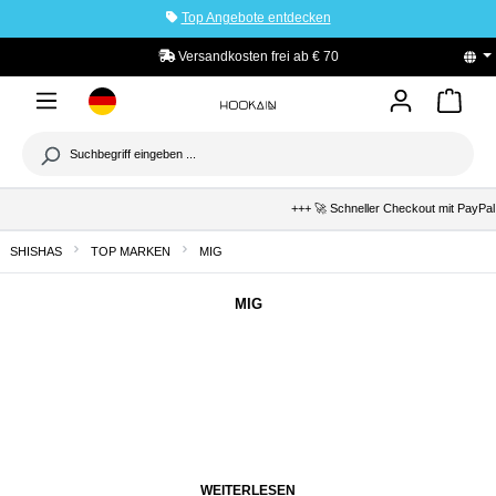
Top Angebote entdecken
tinhalt springen
Versandkosten frei ab € 70
+++ 🚀 Schneller Checkout mit PayPal
SHISHAS
TOP MARKEN
MIG
MIG
WEITERLESEN