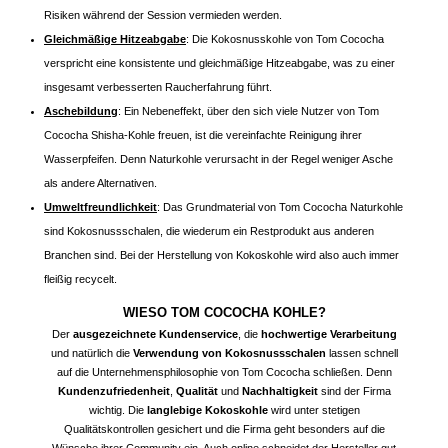
Risiken während der Session vermieden werden.
Gleichmäßige Hitzeabgabe
: Die Kokosnusskohle von Tom Cococha
verspricht eine konsistente und gleichmäßige Hitzeabgabe, was zu einer
insgesamt verbesserten Raucherfahrung führt.
Aschebildung
: Ein Nebeneffekt, über den sich viele Nutzer von Tom
Cococha Shisha-Kohle freuen, ist die vereinfachte Reinigung ihrer
Wasserpfeifen. Denn Naturkohle verursacht in der Regel weniger Asche
als andere Alternativen.
Umweltfreundlichkeit
: Das Grundmaterial von Tom Cococha Naturkohle
sind Kokosnussschalen, die wiederum ein Restprodukt aus anderen
Branchen sind. Bei der Herstellung von Kokoskohle wird also auch immer
fleißig recycelt.
WIESO TOM COCOCHA KOHLE?
Der
ausgezeichnete Kundenservice
, die
hochwertige Verarbeitung
und natürlich die
Verwendung von Kokosnussschalen
lassen schnell
auf die Unternehmensphilosophie von Tom Cococha schließen. Denn
Kundenzufriedenheit
,
Qualität
und
Nachhaltigkeit
sind der Firma
wichtig. Die
langlebige Kokoskohle
wird unter stetigen
Qualitätskontrollen gesichert und die Firma geht besonders auf die