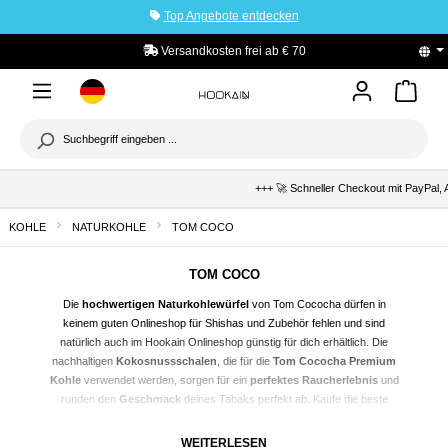
Top Angebote entdecken
tinhalt springen
Versandkosten frei ab € 70
+++ 🚀 Schneller Checkout mit PayPal, A
KOHLE
NATURKOHLE
TOM COCO
TOM COCO
Die
hochwertigen Naturkohlewürfel
von Tom Cococha dürfen in
keinem guten Onlineshop für
Shishas
und Zubehör fehlen und sind
natürlich auch im Hookain Onlineshop günstig für dich erhältlich. Die
nachhaltigen
Kokosnussschalen
, die für die
Tom Cococha Premium
Kohle
verwendet werden, sorgen für ein
perfektes Raucherlebnis
und
runden den
Geschmack
deines Tabaks perfekt ab. Kaufe die beste
Kokosnusskohle für Shishas
günstig in unserem Onlineshop
und wir
liefern sie dir bequem nach Hause!
WEITERLESEN