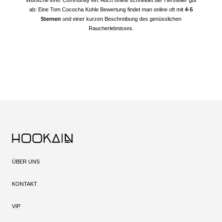
Wünsche ihrer Community ein. Auch online schneidet der Hersteller gut
ab: Eine Tom Cococha Kohle Bewertung findet man online oft mit
4-5
Sternen
und einer kurzen Beschreibung des genüsslichen
Raucherlebnisses.
ÜBER UNS
KONTAKT
VIP