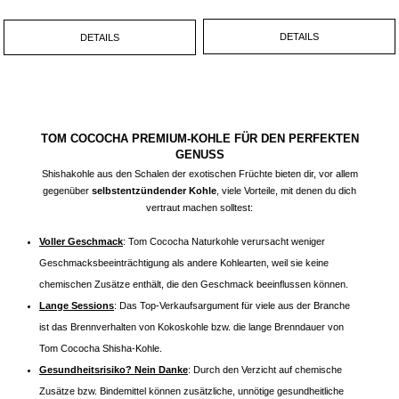
Kohle
produziert die Firma außerdem noch
Grill-Briketts
für gemütliche
BBQ´s in
Bio-Qualität
.
DETAILS
DETAILS
TOM COCOCHA PREMIUM-KOHLE FÜR DEN PERFEKTEN
GENUSS
Shishakohle aus den Schalen der exotischen Früchte bieten dir, vor allem
gegenüber
selbstentzündender Kohle
, viele Vorteile, mit denen du dich
vertraut machen solltest:
Voller Geschmack
: Tom Cococha Naturkohle verursacht weniger
Geschmacksbeeinträchtigung als andere Kohlearten, weil sie keine
chemischen Zusätze enthält, die den Geschmack beeinflussen können.
Lange Sessions
: Das Top-Verkaufsargument für viele aus der Branche
ist das Brennverhalten von Kokoskohle bzw. die lange Brenndauer von
Tom Cococha
Shisha
-Kohle.
Gesundheitsrisiko? Nein Danke
: Durch den Verzicht auf chemische
Zusätze bzw. Bindemittel können zusätzliche, unnötige gesundheitliche