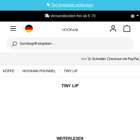
Top Angebote entdecken
tinhalt springen
Versandkosten frei ab € 70
+++ 🚀 Schneller Checkout mit PayPal,
KÖPFE
HOOKAIN PHUNNEL
TINY LIP
TINY LIP
WEITERLESEN