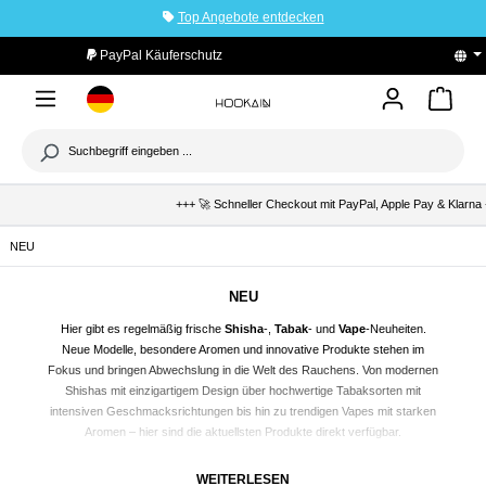
Top Angebote entdecken
tinhalt springen
PayPal Käuferschutz
+++ 🚀 Schneller Checkout mit PayPal, Apple Pay & Klarna +++ 
NEU
NEU
Hier gibt es regelmäßig frische
Shisha
-,
Tabak
- und
Vape
-Neuheiten.
Neue Modelle, besondere Aromen und innovative Produkte stehen im
Fokus und bringen Abwechslung in die Welt des Rauchens. Von modernen
Shishas
mit einzigartigem Design über hochwertige Tabaksorten mit
intensiven Geschmacksrichtungen bis hin zu trendigen
Vapes
mit starken
Aromen – hier sind die aktuellsten Produkte direkt verfügbar.
NEUE TRENDS BEI SHISHA, TABAK UND VAPE
WEITERLESEN