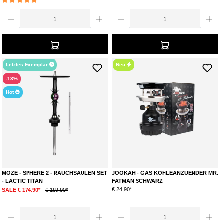
Durchschnittliche Bewertung von 5 von 5 Sternen
Letztes Exemplar
Neu
-13%
Hot
MOZE - SPHERE 2 - RAUCHSÄULEN SET
JOOKAH - GAS KOHLEANZUENDER MR.
- LACTIC TITAN
FATMAN SCHWARZ
€ 24,90*
SALE € 174,90*
€ 199,90*