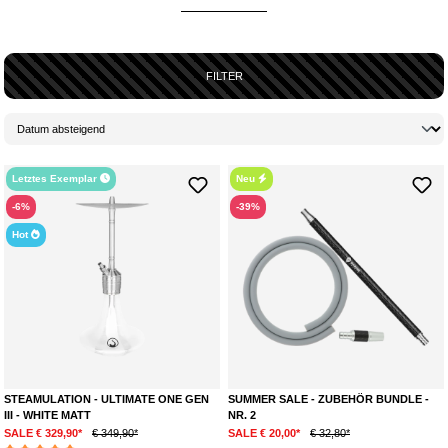
Der New Drop-Bereich bietet eine sorgfältige Auswahl an aktuellen
Shisha
-Modellen, besonderen
Tabak
-Sorten und den neuesten
Vape
-
Produkten. Qualität und Innovation stehen dabei an erster Stelle. Neue
Geschmacksrichtungen, verbesserte Setups und modernes Zubehör sind
FILTER
hier zuerst erhältlich.
SCHNELL SEIN LOHNT SICH – LIMITIERTE NEUHEITEN
Viele
New Drops
sind nur in begrenzter Stückzahl verfügbar. Wer neue
Shisha
-,
Tabak
- oder
Vape
-Produkte ausprobieren möchte, sollte nicht
lange warten. Hier gibt es die neuesten Trends, bevor sie überall bekannt
Letztes Exemplar
Neu
sind.
-6%
-39%
Hot
STEAMULATION - ULTIMATE ONE GEN
SUMMER SALE - ZUBEHÖR BUNDLE -
III - WHITE MATT
NR. 2
SALE € 329,90*
€ 349,90*
SALE € 20,00*
€ 32,80*