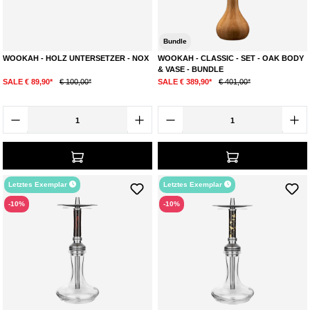
Bundle
WOOKAH - HOLZ UNTERSETZER - NOX
WOOKAH - CLASSIC - SET - OAK BODY
& VASE - BUNDLE
SALE € 89,90*
€ 100,00*
SALE € 389,90*
€ 401,00*
Letztes Exemplar
Letztes Exemplar
-10%
-10%