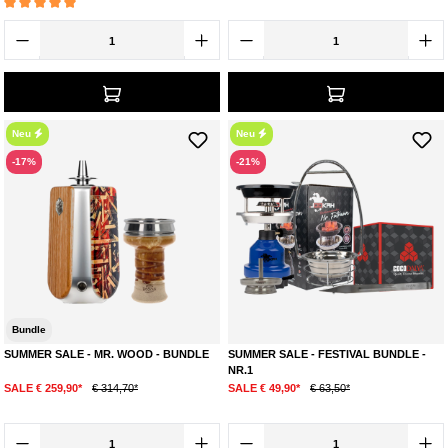
Durchschnittliche Bewertung von 5 von 5 Sternen
Neu
Neu
-17%
-21%
Bundle
SUMMER SALE - MR. WOOD - BUNDLE
SUMMER SALE - FESTIVAL BUNDLE -
NR.1
SALE € 259,90*
€ 314,70*
SALE € 49,90*
€ 63,50*