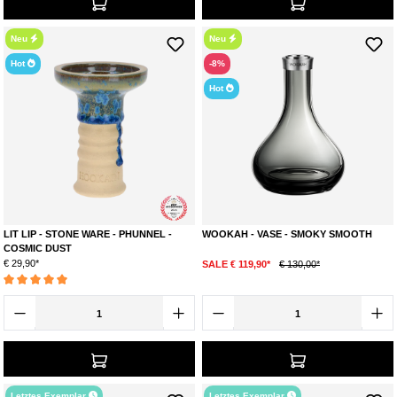
Neu
Neu
Hot
-8%
Hot
LIT LIP - STONE WARE - PHUNNEL -
WOOKAH - VASE - SMOKY SMOOTH
COSMIC DUST
€ 29,90*
SALE € 119,90*
€ 130,00*
Durchschnittliche Bewertung von 5 von 5 Sternen
Letztes Exemplar
Letztes Exemplar