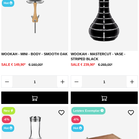
Hot
WOOKAH - MINI - BODY - SMOOTH OAK
WOOKAH - MASTERCUT - VASE -
STRIPED BLACK
SALE € 149,90*
€ 160,00*
SALE € 239,90*
€ 265,00*
Neu
Letztes Exemplar
-6%
-6%
Hot
Hot