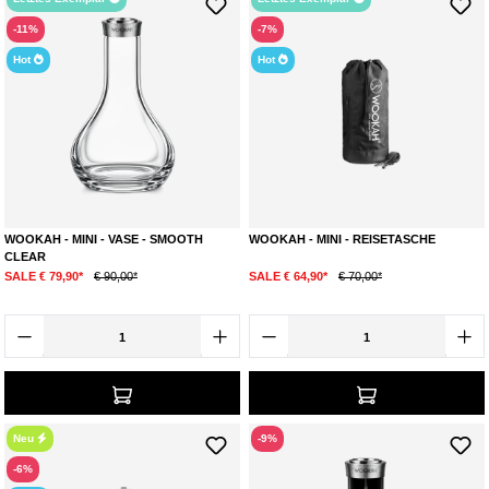
-11%
-7%
Hot
Hot
WOOKAH - MINI - VASE - SMOOTH
WOOKAH - MINI - REISETASCHE
CLEAR
SALE € 79,90*
€ 90,00*
SALE € 64,90*
€ 70,00*
Neu
-9%
-6%