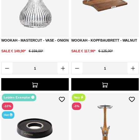
WOOKAH - MASTERCUT - VASE - ONION
WOOKAH - KOPFBAUBRETT - WALNUT
SALE € 149,90*
€ 159,00*
SALE € 117,90*
€ 125,00*
Letztes Exemplar
Neu
-10%
-3%
Hot