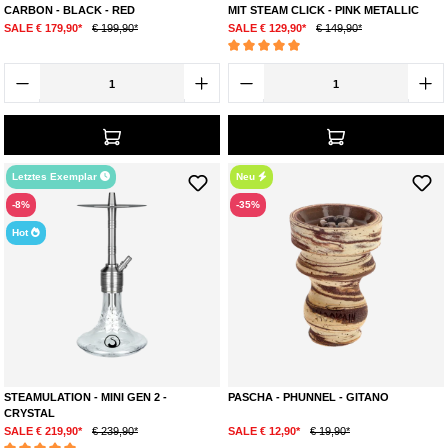
CARBON - BLACK - RED
MIT STEAM CLICK - PINK METALLIC
SALE € 179,90*
€ 199,90*
SALE € 129,90*
€ 149,90*
Durchschnittliche Bewertung von 5 von 5 Ste
Letztes Exemplar
Neu
-8%
-35%
Hot
STEAMULATION - MINI GEN 2 -
PASCHA - PHUNNEL - GITANO
CRYSTAL
SALE € 219,90*
€ 239,90*
SALE € 12,90*
€ 19,90*