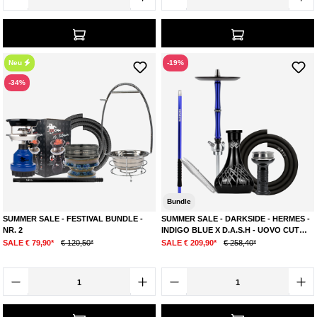
Neu
-19%
-34%
Bundle
SUMMER SALE - FESTIVAL BUNDLE -
SUMMER SALE - DARKSIDE - HERMES -
NR. 2
INDIGO BLUE X D.A.S.H - UOVO CUT
BLACK
SALE € 79,90*
€ 120,50*
SALE € 209,90*
€ 258,40*