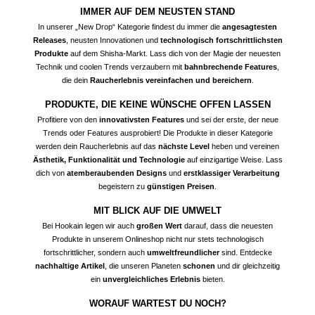
IMMER AUF DEM NEUSTEN STAND
In unserer „New Drop“ Kategorie findest du immer die
angesagtesten
Releases
, neusten Innovationen und
technologisch fortschrittlichsten
Produkte
auf dem Shisha-Markt. Lass dich von der Magie der neuesten
Technik und coolen Trends verzaubern mit
bahnbrechende Features
,
die dein
Raucherlebnis vereinfachen und bereichern
.
PRODUKTE, DIE KEINE WÜNSCHE OFFEN LASSEN
Profitiere von den
innovativsten Features
und sei der erste, der neue
Trends oder Features ausprobiert! Die Produkte in dieser Kategorie
werden dein Raucherlebnis auf das
nächste Level
heben und vereinen
Ästhetik, Funktionalität und Technologie
auf einzigartige Weise. Lass
dich von
atemberaubenden Designs
und
erstklassiger Verarbeitung
begeistern zu
günstigen Preisen
.
MIT BLICK AUF DIE UMWELT
Bei Hookain legen wir auch
großen Wert
darauf, dass die neuesten
Produkte in unserem Onlineshop nicht nur stets technologisch
fortschrittlicher, sondern auch
umweltfreundlicher
sind. Entdecke
nachhaltige Artikel
, die unseren Planeten
schonen
und dir gleichzeitig
ein
unvergleichliches Erlebnis
bieten.
WORAUF WARTEST DU NOCH?