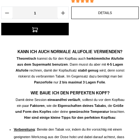
und Größe der Löcher kann die
Zug-Eigenschaften
der Shisha
Durchschnittliche Bewertung von 5 von 5 Ste
beeinflussen
, weshalb du unbedingt auf den
regelmäßigen Abstand
der
DETAILS
Löcher achten solltest.
Praktisches Zubehör für den Kopfbau
wie
Lochstecher und Gabeln kannst du dir
ebenfalls günstig im Hookain
Onlineshop kaufen
und dir die Vorbereitungen für die Session
noch
einfacher
machen!
KANN ICH AUCH OHNE KOPFAUFSATZ SHISHA
RAUCHEN?
KANN ICH AUCH NORMALE ALUFOLIE VERWENDEN?
Das Shisha-Rauchen ohne Kopfaufsatz ist
nicht empfehlenswer
t und
Theoretisch
kannst du für den Kopfbau auch
herkömmliche Alufolie
wird von den meisten erfahrenen Shisha-Rauchern
normalerweise
aus dem Supermarkt benutzen
. Dann musst du aber mit
4-5 Lagen
vermieden
. Der richtige Kopfaufsatz ist
einer der wichtigsten
Alufolie
rechnen, damit der Kopfaufsatz
stabil genug
wird, denn sonst
Bestandteile
der Shisha und
beeinflusst die Qualität deiner Session
riskierst du verbrannten Tabak. Im Gegensatz dazu benötigt man bei
maßgeblich. Ohne Kopfaufsatz kann der
Tabak nicht richtig erhitzt
Panzerfolie
nur
2 bis maximal 3 Lagen Folie
.
werden, wodurch die
Rauchentwicklung
und die
Intensität des Aromas
WIE BAUE ICH DEN PERFEKTEN KOPF?
erheblich
beeinträchtigt
wird. Ein wichtiger Stichpunkt ist hier außerdem
die
Filterung des Tabaks
in der Bowl. Ohne Kopfaufsatz kann der Rauch
Damit deine Session
einwandfrei verläuft
, solltest du vor dem Kopfbau
nicht richtig durch das Wasser
geleitet werden, was zu einer
ein paar
Faktoren
, wie die
Eigenschaften deines Tabaks
, die
Größe
geringeren Filterung führt
und die
Belastung der Atemwege
damit
und Form des Kopfes
oder deine
gewünschte Temperatur
beachten.
unnötig erhöht
. Daher raten wir dir dringend,
ausschließlich mit einem
Hier sind einige kleine Tipps für den perfekten Kopfbau
:
Kopfaufsatz
Shisha zu rauchen. Dadurch wird der
Genuss maximiert
und die
Gesundheitsrisiken
dabei
minimiert
.
Vorbereitung
: Bereite den Tabak vor, indem du ihn vorsichtig mit einem
geeigneten Werkzeug aus der Dose holst und dabei darauf achtest, dass