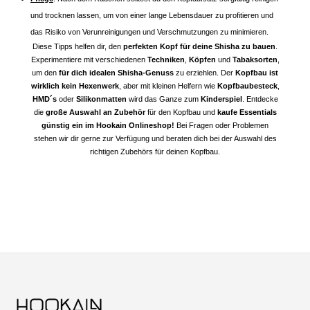
und trocknen lassen, um von einer lange Lebensdauer zu profitieren und
das Risiko von Verunreinigungen und Verschmutzungen zu minimieren.
Diese Tipps helfen dir, den
perfekten Kopf für deine Shisha zu bauen
.
Experimentiere mit verschiedenen
Techniken
,
Köpfen
und
Tabaksorten
,
um den
für dich idealen Shisha-Genuss
zu erziehlen. Der
Kopfbau ist
wirklich kein Hexenwerk
, aber mit kleinen Helfern wie
Kopfbaubesteck
,
HMD´s
oder
Silikonmatten
wird das Ganze zum
Kinderspiel
. Entdecke
die
große Auswahl an Zubehör
für den Kopfbau und
kaufe Essentials
günstig ein im Hookain Onlineshop!
Bei Fragen oder Problemen
stehen wir dir gerne zur Verfügung und beraten dich bei der Auswahl des
richtigen Zubehörs für deinen Kopfbau.