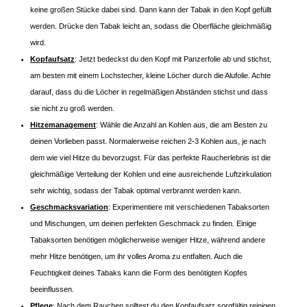
keine großen Stücke dabei sind. Dann kann der Tabak in den Kopf gefüllt
werden. Drücke den Tabak leicht an, sodass die Oberfläche gleichmäßig
wird.
Kopfaufsatz
: Jetzt bedeckst du den Kopf mit Panzerfolie ab und stichst,
am besten mit einem Lochstecher, kleine Löcher durch die Alufolie. Achte
darauf, dass du die Löcher in regelmäßigen Abständen stichst und dass
sie nicht zu groß werden.
Hitzemanagement
: Wähle die Anzahl an Kohlen aus, die am Besten zu
deinen Vorlieben passt. Normalerweise reichen 2-3 Kohlen aus, je nach
dem wie viel Hitze du bevorzugst. Für das perfekte Raucherlebnis ist die
gleichmäßige Verteilung der Kohlen und eine ausreichende Luftzirkulation
sehr wichtig, sodass der Tabak optimal verbrannt werden kann.
Geschmacksvariation
: Experimentiere mit verschiedenen Tabaksorten
und Mischungen, um deinen perfekten Geschmack zu finden. Einige
Tabaksorten benötigen möglicherweise weniger Hitze, während andere
mehr Hitze benötigen, um ihr volles Aroma zu entfalten. Auch die
Feuchtigkeit deines Tabaks kann die Form des benötigten Kopfes
beeinflussen.
Pflege
: Nach dem Rauchen solltest du den Kopfaufsatz sorgfältig reinigen