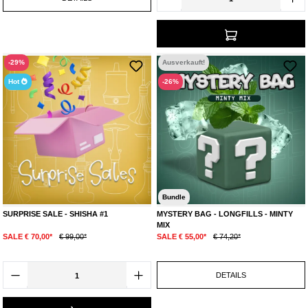
-29%
Ausverkauft!
Hot
-26%
Bundle
SURPRISE SALE - SHISHA #1
MYSTERY BAG - LONGFILLS - MINTY
MIX
SALE € 70,00*
€ 99,00*
SALE € 55,00*
€ 74,20*
DETAILS