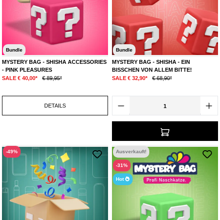
Bundle
Bundle
MYSTERY BAG - SHISHA ACCESSORIES
MYSTERY BAG - SHISHA - EIN
- PINK PLEASURES
BISSCHEN VON ALLEM BITTE!
SALE € 40,00*
€ 89,95*
SALE € 32,90*
€ 68,90*
DETAILS
-49%
Ausverkauft!
-31%
Hot