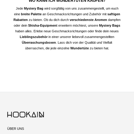
WO KANN ICH WUNDERTÜTEN KAUFEN?
Jede
Mystery Bag
wird sorgfältig von uns zusammengestellt, um euch
eine
breite Palette
an Geschmacksrichtungen und Zubehör mit
saftigen
Rabatten
zu bieten. Ob du dich durch
verschiedenste Aromen
dampfen
oder dein
Shisha-Equipment
erweitern möchtest, unsere
Mystery Bags
haben alles. Erlebe neue Geschmacksrichtungen oder finde dein neues
Lieblingszubehör
in einer unserer liebevoll zusammengestellten
Überraschungsboxen
. Lass dich von der Qualität und Vielfalt
überraschen, die jede einzelne
Wundertüte
zu bieten hat.
ÜBER UNS