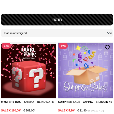
einfach mal
selbst
mit einer Kleinigkeit wirklich
überraschen
willst - in der
Mystery Bag Kategorie
wird jeder
Wundertüten-Fan
garantiert fündig!
Wenn du auf der Suche nach etwas
Besonderem
bist und dabei gerne
sparen möchtest, dann sind unsere
geheimnisvollen Mystery Bags
FILTER
genau das Richtige für dich.
SPAREN MIT STIL
Unsere
Mystery Bags
sind nicht nur eine Box voller
geheimnisvoller
Überraschungen
, sondern auch ein Garant für fantastische
-33%
-50%
Schnäppchen
. Mit Rabatten von
30-60%
bieten wir dir die Möglichkeit,
hochwertiges
Shisha
-Zubehör
oder
E-Liquids
zu einem
Bruchteil
des
regulären Preises zu erwerben. Warum mehr bezahlen, wenn du das
Gleiche für weniger bekommen und dich dabei noch
überraschen
kannst? Mach dich bereit, die
Deals
zu entdecken, die dein
Raucherlebnis
auf das
nächste Level
heben.
MYSTERY BAG - SHISHA - BLIND DATE
SURPRISE SALE - VAPING - E-LIQUID #1
SALE € 180,00*
€ 269,00*
SALE € 5,90*
€ 11,90*
(€ 590,00 / 1 l)