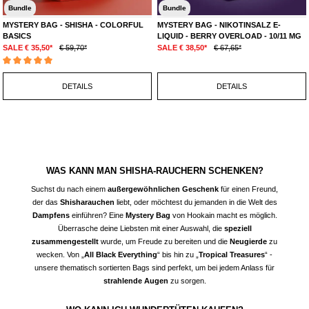
Bundle
Bundle
MYSTERY BAG - SHISHA - COLORFUL
MYSTERY BAG - NIKOTINSALZ E-
BASICS
LIQUID - BERRY OVERLOAD - 10/11 MG
SALE € 35,50*
€ 59,70*
SALE € 38,50*
€ 67,65*
Durchschnittliche Bewertung von 5 von 5 Sternen
DETAILS
DETAILS
WAS KANN MAN SHISHA-RAUCHERN SCHENKEN?
Suchst du nach einem
außergewöhnlichen Geschenk
für einen Freund,
der das
Shisharauchen
liebt, oder möchtest du jemanden in die Welt des
Dampfens
einführen? Eine
Mystery Bag
von Hookain macht es möglich.
Überrasche deine Liebsten mit einer Auswahl, die
speziell
zusammengestellt
wurde, um Freude zu bereiten und die
Neugierde
zu
wecken. Von „
All Black Everything
“ bis hin zu „
Tropical Treasures
“ -
unsere thematisch sortierten Bags sind perfekt, um bei jedem Anlass für
strahlende Augen
zu sorgen.