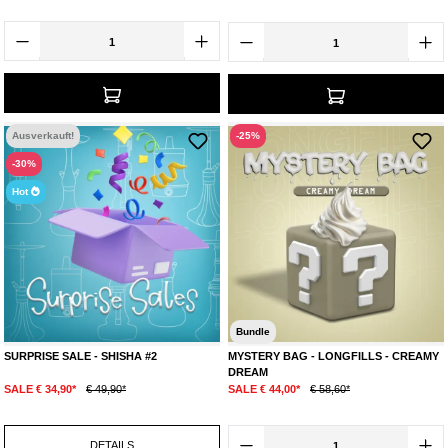
Ausverkauft!
-25%
-30%
Hot
Bundle
SURPRISE SALE - SHISHA #2
MYSTERY BAG - LONGFILLS - CREAMY
DREAM
SALE € 34,90*
€ 49,90*
SALE € 44,00*
€ 58,60*
DETAILS