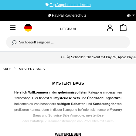
Top Angebote entdecken
tinhalt springen
PayPal Käuferschutz
+++ 🚀 Schneller Checkout mit PayPal, Apple Pay & Kla
SALE
MYSTERY BAGS
MYSTERY BAGS
Herzlich Willkommen
in der
geheimnisvollsten
Kategorie im gesamten
Onlineshop. Hier findest du
mysteriöse Sets
und
Überraschungsartikel
,
bei denen du von besonders
saftigen Rabatten
und
Sonderangeboten
profitieren kannst, denn in dieser Kategorie befinden sich unsere
Mystery
Bags
und
Surprise Sale
Angebote:
mysteriöse
oder
zufällige
Zusammenstellungen von Produkten mit einem
Oberthema
und einem
unschlagbaren Preisnachlass
. Ob du auf der
Suche nach einem
Geschenk
für den nächsten
Anlass
bist oder dich
WEITERLESEN