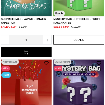
Bundle
SURPRISE SALE - VAPING - EINWEG
MYSTERY BAG - HITSCHLER - PROFI
VAPESTICK
NASCHKATZE
SALE € 4,00*
€ 7,90*
SALE € 8,90*
€ 12,90*
DETAILS
Ausverkauft!
Ausverkauft!
-41%
-43%
Hot