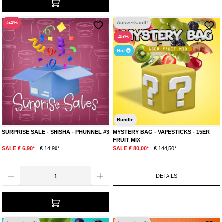
-54%
Ausverkauft!
-45%
Hot
Bundle
SURPRISE SALE - SHISHA - PHUNNEL #3
MYSTERY BAG - VAPESTICKS - 15ER
FRUIT MIX
SALE € 6,90*
€ 14,90*
SALE € 80,00*
€ 144,50*
DETAILS