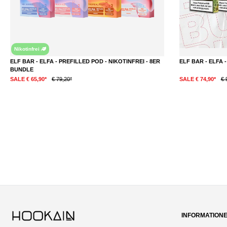
Nikotinfrei
ELF BAR - ELFA - PREFILLED POD - NIKOTINFREI - 8ER
ELF BAR - ELFA 
BUNDLE
SALE € 65,90*
€ 79,20*
SALE € 74,90*
€ 
DETAILS
INFORMATION