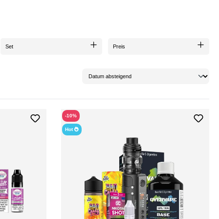
Set
Preis
-10%
Hot