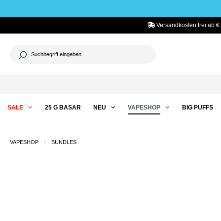
he springen
Zur Hauptnavigation springen
Versandkosten frei ab €
SALE
25 G BASAR
NEU
VAPESHOP
BIG PUFFS
VAPESHOP
BUNDLES