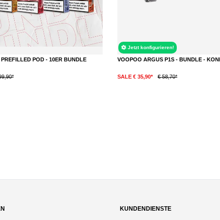
Jetzt konfigurieren!
- PREFILLED POD - 10ER BUNDLE
VOOPOO ARGUS P1S - BUNDLE - KO
99,90*
SALE € 35,90*
€ 58,70*
DETAILS
EN
KUNDENDIENSTE