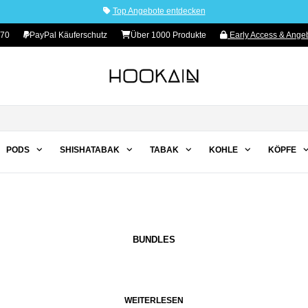
Top Angebote entdecken
 70
PayPal Käuferschutz
Über 1000 Produkte
Early Access & Angeb
PODS
SHISHATABAK
TABAK
KOHLE
KÖPFE
BUNDLES
WEITERLESEN