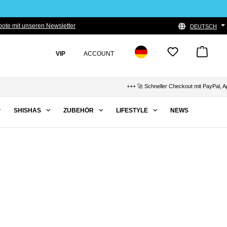
ote mit unseren Newsletter
DEUTSCH
VIP
ACCOUNT
+++ 🚀 Schneller Checkout mit PayPal, Apple P
SHISHAS
ZUBEHÖR
LIFESTYLE
NEWS