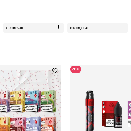
Geschmack
Nikotingehalt
-39%