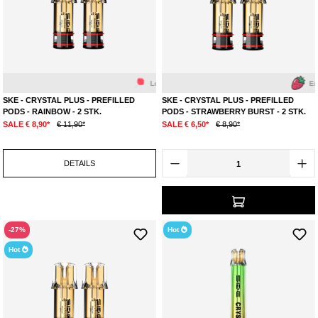
Lolli Pop
Skittles
Erdbeere
SKE - CRYSTAL PLUS - PREFILLED
SKE - CRYSTAL PLUS - PREFILLED
PODS - RAINBOW - 2 STK.
PODS - STRAWBERRY BURST - 2 STK.
SALE € 8,90*
€ 11,90*
SALE € 6,50*
€ 8,90*
DETAILS
-27%
Hot
Hot