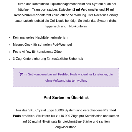
Durch das kontaktlose Liquidmanagement bleibt das System auch bei
häufigem Transport sauber. Zwischen
2 ml Verdampfer
und
10 ml
Reservekammer
entsteht keine offene Verbindung. Der Nachfluss erfolgt
automatisch, sobald die Coil Liquid benötigt. So bleibt das System dicht,
hygienisch und TPD-konform.
Kein manuelles Nachfüllen erforderlich
Magnet-Dock für schnellen Pod-Wechsel
Feste Airflow für konsistente Züge
3-Zug-Kindersicherung für zusätzliche Sicherheit
Im Set kombinierbar mit Prefilled Pods – ideal für Einsteiger, die
ohne Aufwand starten wollen.
Pod Sorten im Überblick
Für das SKE Crystal Edge 10000 System sind verschiedene
Prefilled
Pods
erhältlich. Sie liefern bis zu 10 000 Züge pro Kombination und setzen
auf 20 mg/ml Nikotinsalz für gleichmäßige Stärke und sanften
Zugwiderstand.