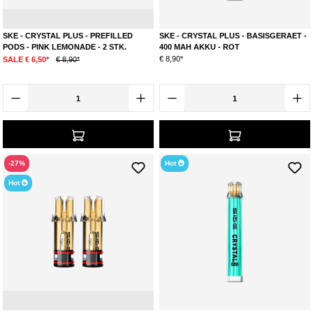
Zitrone
Limonade
Himbeere
SKE - CRYSTAL PLUS - PREFILLED
SKE - CRYSTAL PLUS - BASISGERAET -
PODS - PINK LEMONADE - 2 STK.
400 MAH AKKU - ROT
€ 8,90*
SALE € 6,50*
€ 8,90*
-27%
Hot
Hot
Limonade
Blaubeere
Himbeere