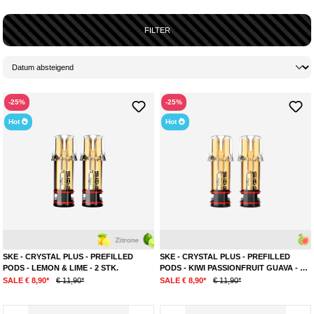
FILTER
-25%
-25%
Hot
Hot
Zitrone
Limette
Guave
SKE - CRYSTAL PLUS - PREFILLED
SKE - CRYSTAL PLUS - PREFILLED
PODS - LEMON & LIME - 2 STK.
PODS - KIWI PASSIONFRUIT GUAVA - 2
STK.
SALE € 8,90*
€ 11,90*
SALE € 8,90*
€ 11,90*