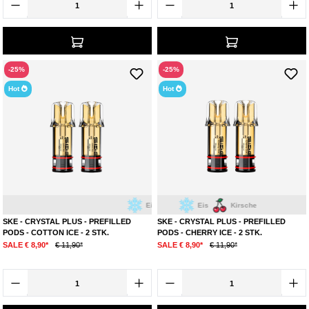
-25%
-25%
Hot
Hot
Eis
Zuckerwatte
Eis
Kirsche
SKE - CRYSTAL PLUS - PREFILLED
SKE - CRYSTAL PLUS - PREFILLED
PODS - COTTON ICE - 2 STK.
PODS - CHERRY ICE - 2 STK.
SALE € 8,90*
€ 11,90*
SALE € 8,90*
€ 11,90*