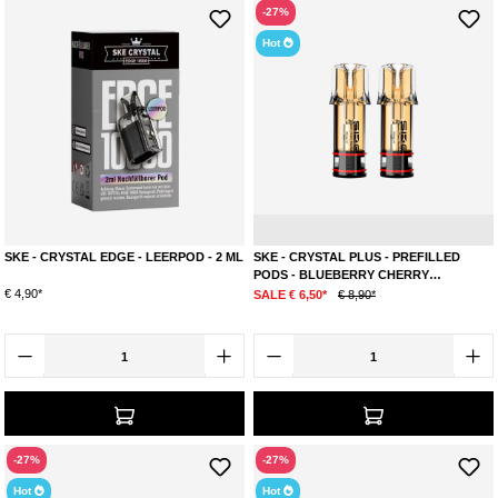
-27%
Hot
SKE - CRYSTAL EDGE - LEERPOD - 2 ML
SKE - CRYSTAL PLUS - PREFILLED
PODS - BLUEBERRY CHERRY
BLACKBERRY - 2 STK.
€ 4,90*
SALE € 6,50*
€ 8,90*
-27%
-27%
Hot
Hot