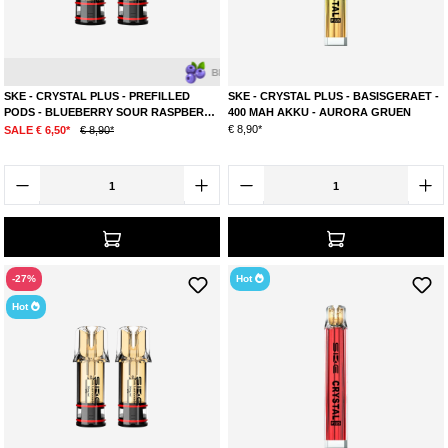
Blaubeere
Himbeere
SKE - CRYSTAL PLUS - PREFILLED
SKE - CRYSTAL PLUS - BASISGERAET -
PODS - BLUEBERRY SOUR RASPBERRY
400 MAH AKKU - AURORA GRUEN
- 2 STK.
€ 8,90*
SALE € 6,50*
€ 8,90*
-27%
Hot
Hot