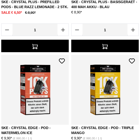
SKE - CRYSTAL PLUS - PREFILLED
SKE - CRYSTAL PLUS - BASISGERAET -
PODS - BLUE RAZZ LEMONADE - 2 STK.
400 MAH AKKU - BLAU
€ 8,90*
SALE € 6,50*
€ 8,90*
SKE - CRYSTAL EDGE - POD -
SKE - CRYSTAL EDGE - POD - TRIPLE
WATERMELON ICE
MANGO
€ 9,90*
€ 9,90*
(€ 990,00 / 1 l)
(€ 990,00 / 1 l)