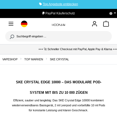
Top Angebote entdecken
tinhalt springen
PayPal Käuferschutz
+++ 🚀 Schneller Checkout mit PayPal, Apple Pay & Klarna +++ 🛡️ K
VAPESHOP
TOP MARKEN
SKE CRYSTAL
SKE CRYSTAL EDGE 10000 – DAS MODULARE POD-
SYSTEM MIT BIS ZU 10 000 ZÜGEN
Effizient, sauber und langlebig: Das SKE Crystal Edge 10000 kombiniert
wiederverwendbares Basisgerät, 2 ml Leerpod und vorbefüllte 10 ml Pods
für konstante Leistung und klaren Geschmack.