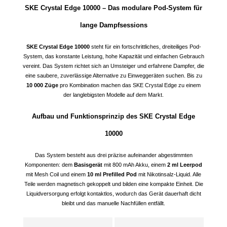
SKE Crystal Edge 10000 – Das modulare Pod-System für
lange Dampfsessions
SKE Crystal Edge 10000
steht für ein fortschrittliches, dreiteiliges Pod-
System, das konstante Leistung, hohe Kapazität und einfachen Gebrauch
vereint. Das System richtet sich an Umsteiger und erfahrene Dampfer, die
eine saubere, zuverlässige Alternative zu Einweggeräten suchen. Bis zu
10 000 Züge
pro Kombination machen das SKE Crystal Edge zu einem
der langlebigsten Modelle auf dem Markt.
Aufbau und Funktionsprinzip des SKE Crystal Edge
10000
Das System besteht aus drei präzise aufeinander abgestimmten
Komponenten: dem
Basisgerät
mit 800 mAh Akku, einem
2 ml Leerpod
mit Mesh Coil und einem
10 ml Prefilled Pod
mit Nikotinsalz-Liquid. Alle
Teile werden magnetisch gekoppelt und bilden eine kompakte Einheit. Die
Liquidversorgung erfolgt kontaktlos, wodurch das Gerät dauerhaft dicht
bleibt und das manuelle Nachfüllen entfällt.