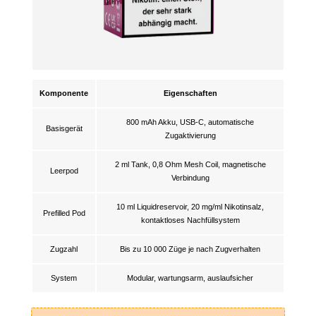
Komponente
Eigenschaften
800 mAh Akku, USB-C, automatische
Basisgerät
Zugaktivierung
2 ml Tank, 0,8 Ohm Mesh Coil, magnetische
Leerpod
Verbindung
10 ml Liquidreservoir, 20 mg/ml Nikotinsalz,
Prefilled Pod
kontaktloses Nachfüllsystem
Zugzahl
Bis zu 10 000 Züge je nach Zugverhalten
System
Modular, wartungsarm, auslaufsicher