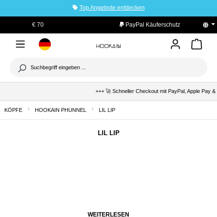
Top Angebote entdecken
tinhalt springen
PayPal Käuferschutz
+++ 🚀 Schneller Checkout mit PayPal, Apple Pay & K
KÖPFE
HOOKAIN PHUNNEL
LIL LIP
LIL LIP
WEITERLESEN