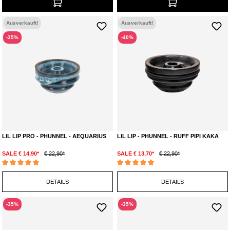
Ausverkauft!
Ausverkauft!
-35%
-40%
LIL LIP PRO - PHUNNEL - AEQUARIUS
LIL LIP - PHUNNEL - RUFF PIPI KAKA
SALE € 14,90*
€ 22,90*
SALE € 13,70*
€ 22,90*
Durchschnittliche Bewertung von 5 von 5 Sternen
Durchschnittliche Bewertung von 5 von 5 Ste
DETAILS
DETAILS
-35%
-35%