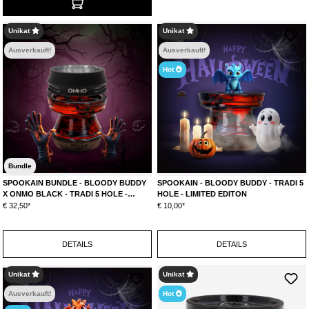
Unikat
Unikat
Ausverkauft!
Ausverkauft!
Hot
Bundle
SPOOKAIN BUNDLE - BLOODY BUDDY
SPOOKAIN - BLOODY BUDDY - TRADI 5
X ONMO BLACK - TRADI 5 HOLE -
HOLE - LIMITED EDITON
LIMITED EDITON
€ 32,50*
€ 10,00*
DETAILS
DETAILS
Unikat
Unikat
Ausverkauft!
Hot