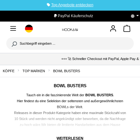
Top Angebote entdecken
tinhalt springen
PayPal Käuferschutz
+++ 🚀 Schneller Checkout mit PayPal, Apple Pay & K
KÖPFE
TOP MARKEN
BOWL BUSTERS
BOWL BUSTERS
Tauch ein in die faszinierende Welt der
BOWL BUSTERS
.
Hier findest du eine Selektion der seltensten und außergewöhnlichsten
BOWLs der Welt.
Releases in dieser Produkt-Kategorie haben eine maximale Stückzahl von
10 Stück und werden nicht angekündigt oder beworben, da die Nachfrage
zu hoch wäre.Wir bieten dir limitierte Handarbeiten aus dem Hause
Hookain, wie exklusive Kopf-Modelle verschiedener Hersteller Weltweit,
die ein Teil der BOWL BUSTERS Familie sind.
WEITERLESEN