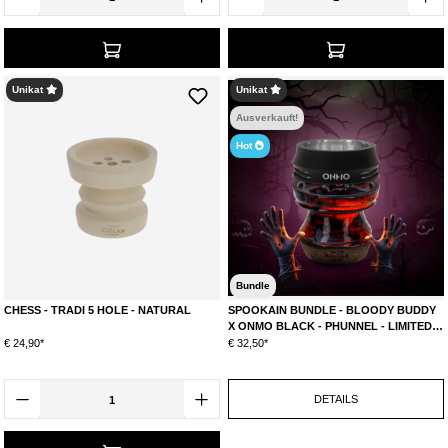
Unikat
Unikat
Ausverkauft!
Hot
Bundle
CHESS - TRADI 5 HOLE - NATURAL
SPOOKAIN BUNDLE - BLOODY BUDDY
X ONMO BLACK - PHUNNEL - LIMITED
EDITON
€ 24,90*
€ 32,50*
DETAILS