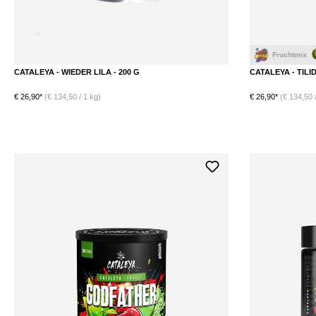
Fruchtmix
Kiwi
CATALEYA - WIEDER LILA - 200 G
CATALEYA - TILID
€ 26,90*
(€ 134,50 / 1 kg)
€ 26,90*
(€ 134,50 /
DETAILS