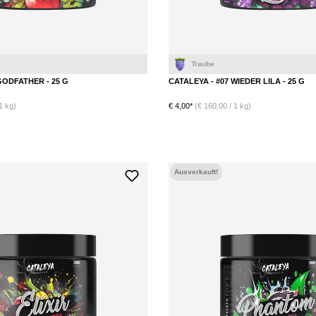
GODFATHER - 25 G
CATALEYA - #07 WIEDER LILA - 25 G
1 kg)
€ 4,00*
(€ 160,00 / 1 kg)
Ausverkauft!