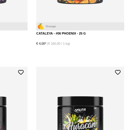
Traube
CATALEYA - #06 PHOENIX - 25 G
€ 4,00*
(€ 160,00 / 1 kg)
DETAILS