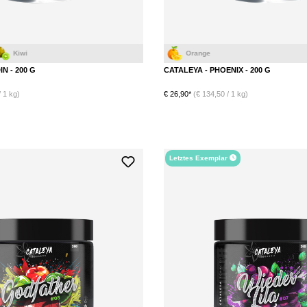
IN - 200 G
CATALEYA - PHOENIX - 200 G
 1 kg)
€ 26,90*
(€ 134,50 / 1 kg)
DETAILS
DETAILS
Letztes Exemplar