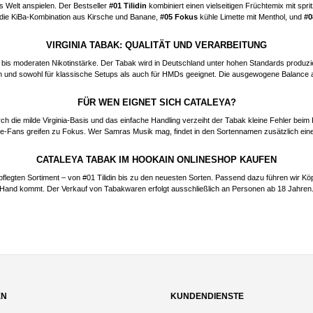
s Welt anspielen. Der Bestseller
#01 Tilidin
kombiniert einen vielseitigen Früchtemix mit sprit
t die KiBa-Kombination aus Kirsche und Banane,
#05 Fokus
kühle Limette mit Menthol, und
#0
VIRGINIA TABAK: QUALITÄT UND VERARBEITUNG
en bis moderaten Nikotinstärke. Der Tabak wird in Deutschland unter hohen Standards produz
uen und sowohl für klassische Setups als auch für HMDs geeignet. Die ausgewogene Balance 
FÜR WEN EIGNET SICH CATALEYA?
h die milde Virginia-Basis und das einfache Handling verzeiht der Tabak kleine Fehler beim Ko
sche-Fans greifen zu Fokus. Wer Samras Musik mag, findet in den Sortennamen zusätzlich ei
CATALEYA TABAK IM HOOKAIN ONLINESHOP KAUFEN
flegten Sortiment – von #01 Tilidin bis zu den neuesten Sorten. Passend dazu führen wir Kö
Hand kommt. Der Verkauf von Tabakwaren erfolgt ausschließlich an Personen ab 18 Jahren
EN
KUNDENDIENSTE