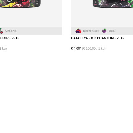
Beeren Mix
Acai
LIXIR - 25 G
CATALEYA - #03 PHANTOM - 25 G
1 kg)
€ 4,00*
(€ 160,00 / 1 kg)
DETAILS
DETAILS