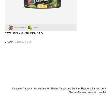
chtmix
Kiwi
CATALEYA - #01 TILIDIN - 25 G
€ 4,00*
(€ 160,00 / 1 kg)
DETAILS
Cataleya Tabak ist ein deutscher
Shisha Tabak
des Berliner Rappers Samra, der d
Shisha
-Genuss, was sich auch i