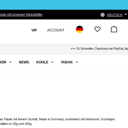
ote mit unseren Newsletter
DEUTSCH
VIP
ACCOUNT
+++ 🚀 Schneller Checkout mit PayPal, Apple Pay 
HÖR
NEWS
KOHLE
TABAK
 Tabak mit feinem Schnitt, Made in Germany, kombiniert mit intensiven, fruchtigen
ltlich in 25g und 200g.