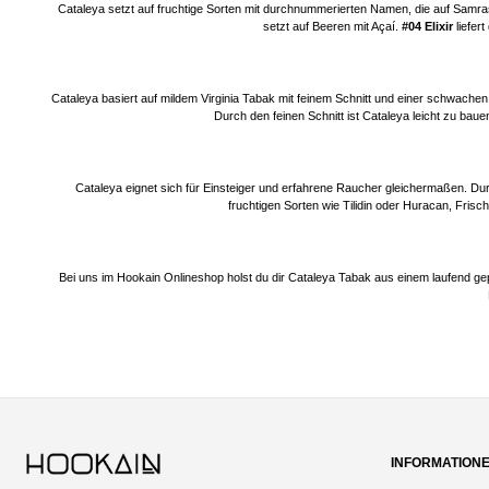
Cataleya setzt auf fruchtige Sorten mit durchnummerierten Namen, die auf Samra
setzt auf Beeren mit Açaí.
#04 Elixir
liefer
Cataleya basiert auf mildem Virginia Tabak mit feinem Schnitt und einer schwach
Durch den feinen Schnitt ist Cataleya leicht zu ba
Cataleya eignet sich für Einsteiger und erfahrene Raucher gleichermaßen. Durc
fruchtigen Sorten wie Tilidin oder Huracan, Fri
Bei uns im Hookain Onlineshop holst du dir Cataleya Tabak aus einem laufend gep
INFORMATION