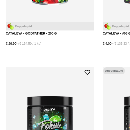
elapfel
Doppelapfel
CATALEYA - GODFATHER - 200 G
CATALEYA - #08 
€ 26,90*
(€ 134,50 / 1 kg)
€ 4,00*
(€ 133,33 / 
Ausverkauft!