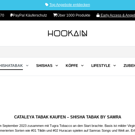
Top Angebote entdecken
 70
PayPal Käuferschutz
Über 1000 Produkte
Early Access & Angeb
HISHATABAK
SHISHAS
KÖPFE
LIFESTYLE
ZUBE
CATALEYA TABAK KAUFEN – SHISHA TABAK BY SAMRA
 September 2023 zusammen mit Tugra Tobacco an den Start brachte. Basis ist milder Virginia
rierten Sorten wie #01 Tilidin und #02 Huracan spielen auf Samras Songs und Welt an. Erhä