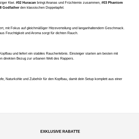
ziger Kiwi.
#02 Huracan
bringt Ananas und Früchtemix zusammen,
#03 Phantom
8 Godfather
den klassischen Doppelapfel.
iert, mit Fokus auf gleichmäßiger Hitzeverteilung und langanhaltendem Geschmack.
aus Feuchtigkeit und Aroma sorgt für dichten Rauch.
pfbau und liefert ein stabiles Raucherlebnis. Einsteiger starten am besten mit
nen direkten Bezug zur urbanen Welt des Rappers.
pfe, Naturkohle und Zubehör für den Kopfbau, damit dein Setup komplett aus einer
.
EXKLUSIVE RABATTE