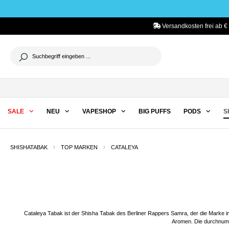
he springen
Zur Hauptnavigation springen
Versandkosten frei ab €
SALE
NEU
VAPESHOP
BIG PUFFS
PODS
S
SHISHATABAK
TOP MARKEN
CATALEYA
Cataleya Tabak ist der Shisha Tabak des Berliner Rappers Samra, der die Marke im
Aromen. Die durchnumme