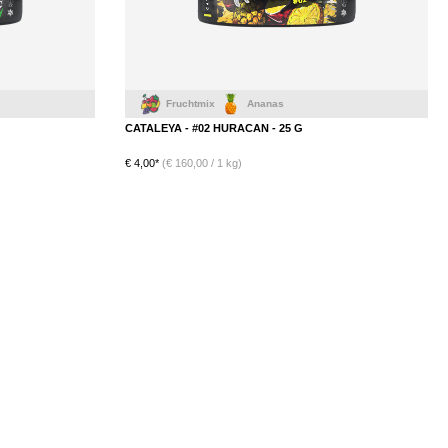
Fruchtmix
Ananas
CATALEYA - #02 HURACAN - 25 G
€ 4,00*
(€ 160,00 / 1 kg)