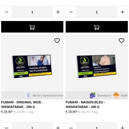
Lumin Freeze
- Zitrone-Minze
Original WGB
- Weiße Gummibärchen
Ceylon Chi
- Spiced Chai
Ambrosia
- Amorosa
WIE WIRD FUMARI SHISHA-TABAK HERGESTELLT?
Der
Grundtabak
, der aus
hauchdünnen Virginia Tabakblättern
besteht, wird in einem
zweistufigen Alterungsprozess
mit Aroma
versetzt. Diese Methode sorgt dafür, dass das Aroma noch
besser vom
Tabak aufgenommen
wird, womit das Potenzial der Aromen
bis auf das
letzte Nanogramm Geschmack
ausgeschöpft wird. Anschließend wird
der Tabak abgefüllt und für den
Verkauf
vorbereitet. Um auch in diesem
Prozess den
intensivsten Geschmack
zu erreichen, wird der Shisha-
Tabak bei Fumari nur
in kleinen Chargen
hergestellt, um ihn danach
möglichst schnell
in
geschmackskonservierenden Beuteln
zu
verpacken. Auf diese Weise wird der Tabak
besonders frisch
und
absolut luftdicht
verkauft, um das
markant frische Aroma
im Inneren
Weiße Gummibärchen
Blaubeere
Muffin
zu bewahren.
FUMARI - ORIGINAL WGB -
FUMARI - MAISON BLEU -
SHISHATABAK - 200 G
SHISHATABAK - 200 G
€ 28,90*
€ 28,90*
(€ 144,50 / 1 kg)
(€ 144,50 / 1 kg)