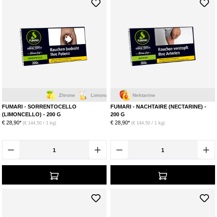
Zitrone
Limonade
Nektarine
FUMARI - SORRENTOCELLO
FUMARI - NACHTAIRE (NECTARINE) -
(LIMONCELLO) - 200 G
200 G
€ 28,90*
€ 28,90*
(€ 144,50 / 1 kg)
(€ 144,50 / 1 kg)