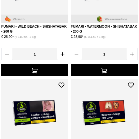
Pfirisch
Wassermelone
FUMARI - WILD BEACH - SHISHATABAK
FUMARI - WATERMOON - SHISHATABAK
- 200 G
- 200 G
€ 28,90*
€ 28,90*
(€ 144,50 / 1 kg)
(€ 144,50 / 1 kg)