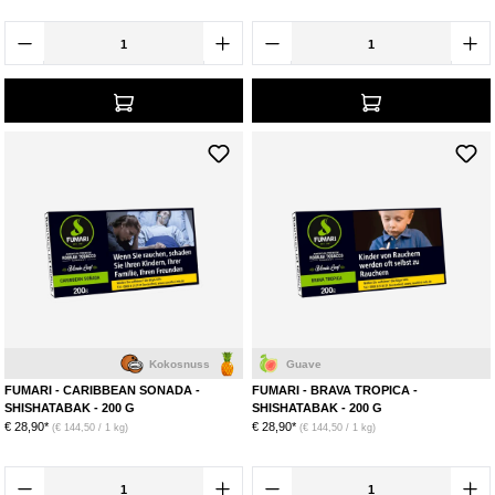
Kokosnuss
Ananas
Guave
FUMARI - CARIBBEAN SONADA -
FUMARI - BRAVA TROPICA -
SHISHATABAK - 200 G
SHISHATABAK - 200 G
€ 28,90*
€ 28,90*
(€ 144,50 / 1 kg)
(€ 144,50 / 1 kg)