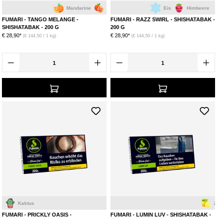
Mandarine
Grapefruit
Eis
Himbeere
FUMARI - TANGO MELANGE -
FUMARI - RAZZ SWIRL - SHISHATABAK -
SHISHATABAK - 200 G
200 G
€ 28,90*
€ 28,90*
(€ 144,50 / 1 kg)
(€ 144,50 / 1 kg)
Kaktus
Zitrone
FUMARI - PRICKLY OASIS -
FUMARI - LUMIN LUV - SHISHATABAK -