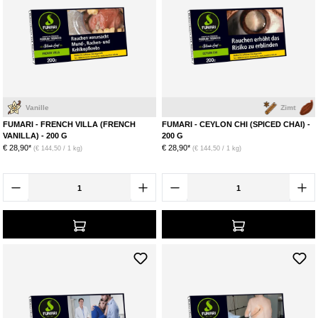
Vanille
Zimt
Kardam
FUMARI - FRENCH VILLA (FRENCH
FUMARI - CEYLON CHI (SPICED CHAI) -
VANILLA) - 200 G
200 G
€ 28,90*
€ 28,90*
(€ 144,50 / 1 kg)
(€ 144,50 / 1 kg)