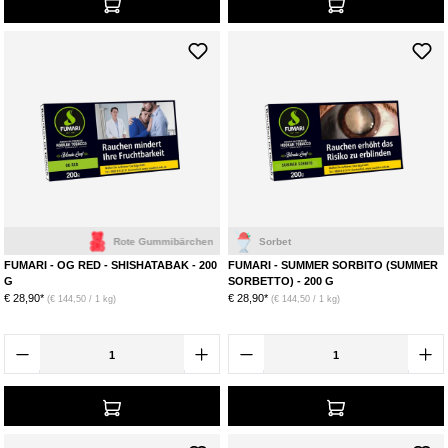
Rote Gummibärchen
Sorbet
FUMARI - OG RED - SHISHATABAK - 200
FUMARI - SUMMER SORBITO (SUMMER
G
SORBETTO) - 200 G
€ 28,90*
€ 28,90*
(€ 144,50 / 1 kg)
(€ 144,50 / 1 kg)