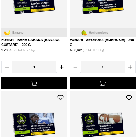
Banane
Honigmelone
FUMARI - BANA CABANA (BANANA
FUMARI - AMOROSA (AMBROSIA) - 200
CUSTARD) - 200 G
G
€ 28,90*
€ 28,90*
(€ 144,50 / 1 kg)
(€ 144,50 / 1 kg)