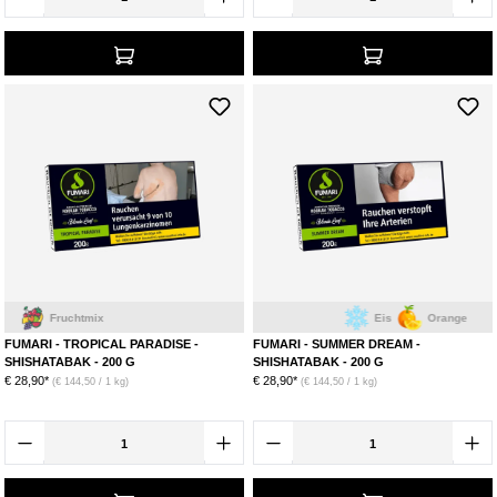
Fruchtmix
Eis
Orange
FUMARI - TROPICAL PARADISE -
FUMARI - SUMMER DREAM -
SHISHATABAK - 200 G
SHISHATABAK - 200 G
€ 28,90*
€ 28,90*
(€ 144,50 / 1 kg)
(€ 144,50 / 1 kg)