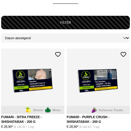
ihrem Gebiet macht. Neben ihrem
beliebten Portfolio
an Wasserpfeifen-
Tabak bietet Fumari auch
eigenes Kopfbau Zubehör
,
Shisha
Phunnel
-
Köpfe
in Kollaborationen und einige weitere
Zubehör-Artikel
an. Im
Hookain Onlineshop
findest du die
Top-Auswahl
der zahlreichen
FILTER
Tabaksorten von
Fumari
… Solltest du in dieser Kategorie jedoch -
entgegen aller Wahrscheinlichkeiten -
nicht
fündig werden, dann ist in den
über 50 weiteren Kategorien
sicherlich etwas für deinen Geschmack
dabei!
WELCHEN GRUNDTABAK VERWENDET FUMARI?
Fumari stellt seinen Tabak
in den USA
her un verwendet ausschließlich
erstklassige Zutaten
, vom
Grundtabak
bis zu den
eingemischten
Aromen
wird auf eine
hohe Qualität
geachtet. Der Grundtabak besteht
aus
extra dünnen
,
rauchgehärteten Virginia Tabakblättern
mit der
optimalen Menge an
Stielen
, die anschließend in
kleine, gleichmäßige
Streifen
geschnitten, bevor sie weiter
zerkleinert
werden. Für einige
wenige Sorten verwendet Fumari auch eine
Dark Leaf Mischung
.
FUMARI´S BESTSELLER
Zitrone
Minze
Schwarze Traube
Geschmack ist bekanntlich
unterschiedlich
, aber mit ein paar Sorten
FUMARI - SITRA FREEZE -
FUMARI - PURPLE CRUSH -
SHISHATABAK - 200 G
erlangte Fumari dennoch
weltweite Bekanntheit
SHISHATABAK - 200 G
. Diese
Topseller
€ 28,90*
€ 28,90*
(€ 144,50 / 1 kg)
solltest du unbedingt probieren:
(€ 144,50 / 1 kg)