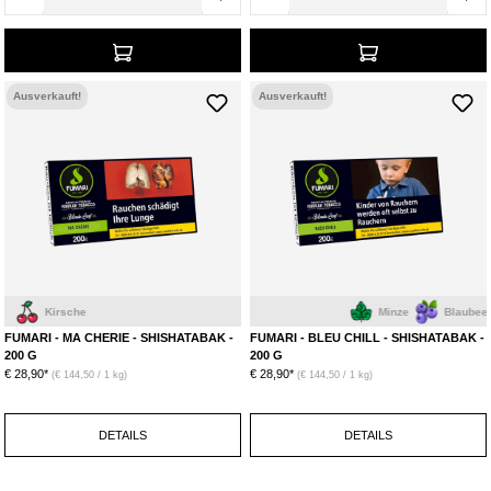
Ausverkauft!
Ausverkauft!
Kirsche
Minze
Blaubeere
FUMARI - MA CHERIE - SHISHATABAK -
FUMARI - BLEU CHILL - SHISHATABAK -
200 G
200 G
€ 28,90*
€ 28,90*
(€ 144,50 / 1 kg)
(€ 144,50 / 1 kg)
DETAILS
DETAILS