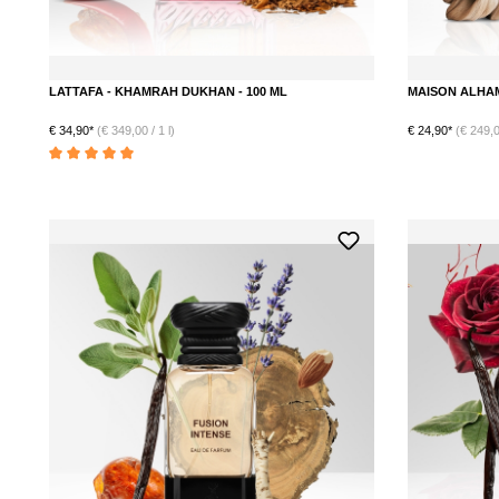
LATTAFA - KHAMRAH DUKHAN - 100 ML
MAISON ALHAM
€ 34,90*
(€ 349,00 / 1 l)
€ 24,90*
(€ 249,00
Durchschnittliche Bewertung von 5 von 5 Sternen