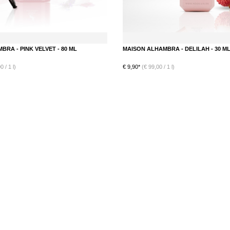
RA - PINK VELVET - 80 ML
MAISON ALHAMBRA - DELILAH - 30 M
 / 1 l)
€ 9,90*
(€ 99,00 / 1 l)