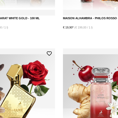
CARAT WHITE GOLD - 100 ML
MAISON ALHAMBRA - PHILOS ROSSO -
 / 1 l)
€ 19,90*
(€ 199,00 / 1 l)
e Bewertung von 5 von 5 Sternen