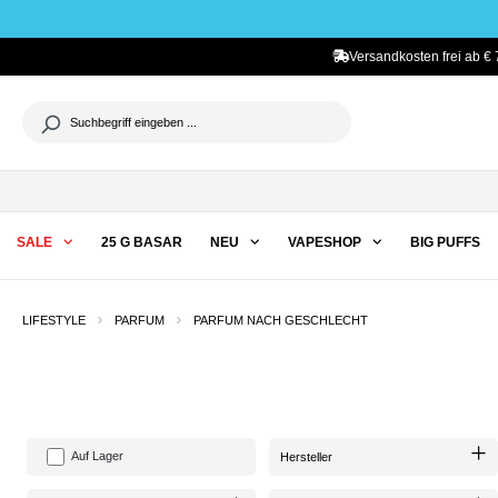
he springen
Zur Hauptnavigation springen
Versandkosten frei ab € 
SALE
25 G BASAR
NEU
VAPESHOP
BIG PUFFS
LIFESTYLE
PARFUM
PARFUM NACH GESCHLECHT
Auf Lager
Hersteller