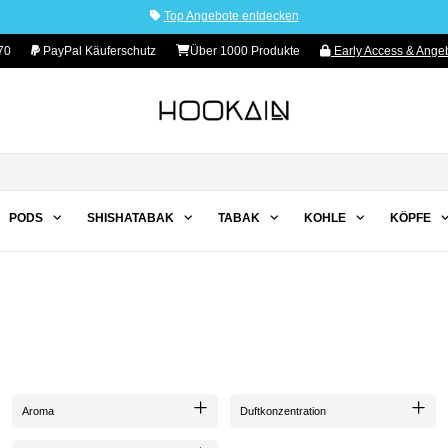
Top Angebote entdecken
70
PayPal Käuferschutz
Über 1000 Produkte
Early Access & Angeb
PODS
SHISHATABAK
TABAK
KOHLE
KÖPFE
Aroma
Duftkonzentration