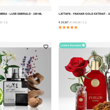
BRA - LUXE EMERALD - 100 ML
LATTAFA - FAKHAR GOLD EXTRAIT - 1
 / 1 l)
€ 24,90*
(€ 249,00 / 1 l)
Durchschnittliche Bewertung von 5 von 5 S
Letztes Exemplar