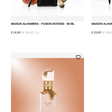
MAISON ALHAMBRA - FUSION INTENSE - 80 ML
MAISON ALHAMB
€ 24,90*
(€ 249,00 / 1 l)
€ 19,90*
(€ 199,00