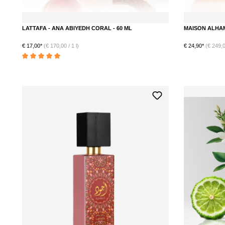
LATTAFA - ANA ABIYEDH CORAL - 60 ML
MAISON ALHAM
€ 17,00*
(€ 170,00 / 1 l)
€ 24,90*
(€ 249,00
Durchschnittliche Bewertung von 5 von 5 Sternen