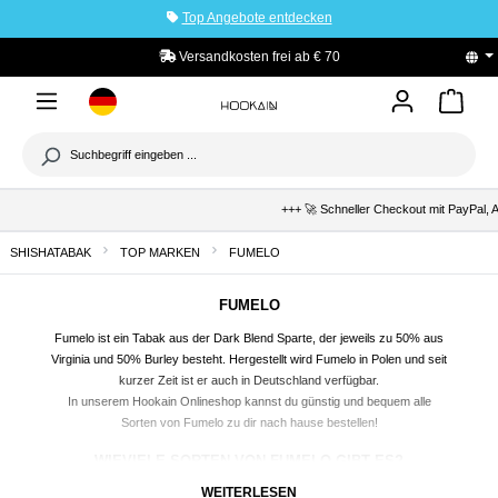
Top Angebote entdecken
tinhalt springen
Versandkosten frei ab € 70
+++ 🚀 Schneller Checkout mit PayPal, 
SHISHATABAK
TOP MARKEN
FUMELO
FUMELO
Fumelo ist ein Tabak aus der Dark Blend Sparte, der jeweils zu 50% aus
Virginia und 50% Burley besteht. Hergestellt wird Fumelo in Polen und seit
kurzer Zeit ist er auch in Deutschland verfügbar.
In unserem Hookain Onlineshop kannst du günstig und bequem alle
Sorten von Fumelo zu dir nach hause bestellen!
WIEVIELE SORTEN VON FUMELO GIBT ES?
Fumelo bietet zum aktuellen Zeitpunkt 10 verschiedene Sorten, die du alle
WEITERLESEN