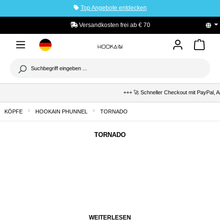
Top Angebote entdecken
tinhalt springen
Versandkosten frei ab € 70
+++ 🚀 Schneller Checkout mit PayPal, A
KÖPFE
HOOKAIN PHUNNEL
TORNADO
TORNADO
WEITERLESEN