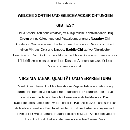
dabei erhalten.
WELCHE SORTEN UND GESCHMACKSRICHTUNGEN
GIBT ES?
Cloud Smoke setzt auf kreative, oft ausgefallene Kombinationen.
Big
Green
bringt Kokosnuss und Pistazie zusammen,
Naughty Girl
kombiniert Wassermelone, Erdbeere und Eisbonbon.
Modus
setzt auf
einen Mix aus Cola und Limette,
Baddie Girl
auf verführerische
Fruchtnoten. Das Spektrum reicht von fruchtigen Beerenmischungen über
kühle Minznoten bis zu cremigen Dessert-Aromen, sodass für jede
Vorliebe etwas dabei ist.
VIRGINIA TABAK: QUALITÄT UND VERARBEITUNG
Cloud Smoke basiert auf hochwertigem Virginia Tabak und überzeugt
durch eine perfekt ausgewogene Feuchtigkeit. Dadurch ist der Tabak
sofort rauchfertig und benötigt keine zusätzliche
Molasse
. Das
Rauchgefühl ist angenehm weich, ohne im Hals zu kratzen, und sorgt für
dichte Rauchwolken. Der Tabak ist leicht zu handhaben und eignet sich
für Einsteiger wie erfahrene Raucher gleichermaßen. Am besten lagerst
du ihn kühl und dunkel in der wiederverschließbaren Dose.