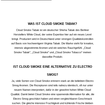
WAS IST CLOUD SMOKE TABAK?
Cloud Smoke Tabak ist ein deutscher
Shisha Tabak
des Berliner
Herstellers White Cloud, der seine Expertise hier auf ein neues Level
bringt. Produziert wird in Deutschland unter strengen Qualitätskontrollen
auf Basis von hochwertigem Virginia Tabak. Die Marke steht für kreative,
intensiv abgestimmte Aromen und ein weiches Rauchgefühl. „Cloud
Smoke Tabak", „Cloud Smoke" und „Cloud Smoke Tobacco" meinen
dasselbe Produkt.
IST CLOUD SMOKE EINE ALTERNATIVE ZU ELECTRO
SMOG?
Ja, viele Sorten von Cloud Smoke erinnern stark an die beliebten Electro
Smog Aromen. Die Rezepturen sind teils nahezu identisch, oft nur unter
neuem Namen interpretiert, dafür in der gewohnt hohen White Cloud
Qualität. Damit bietet Cloud Smoke eine spannende Alternative für alle, die
Electro Smog geschätzt haben und einen vergleichbaren Geschmack
suchen. Die gleiche intensive Fruchtigkeit und kühlende Frische bleiben