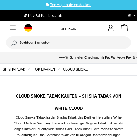
Top Angebote entdecken
tinhalt springen
PayPal Käuferschutz
+++ 🚀 Schneller Checkout mit PayPal, Apple Pay & Kl
SHISHATABAK
TOP MARKEN
CLOUD SMOKE
CLOUD SMOKE TABAK KAUFEN – SHISHA TABAK VON
WHITE CLOUD
Cloud Smoke Tabak ist der Shisha Tabak des Berliner Herstellers White
Cloud, Made in Germany. Basis ist hochwertiger Virginia Tabak mit perfekt
abgestimmter Feuchtigkeit, sodass der Tabak ohne Extra-Molasse sofort
rauchfertig ist. Das Sortiment reicht von fruchtigen Beerenmischungen