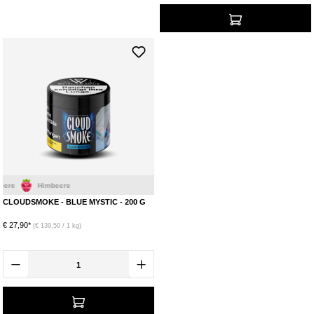
e
Himbeere
CLOUDSMOKE - BLUE MYSTIC - 200 G
€ 27,90*
(€ 139,50 / 1 kg)