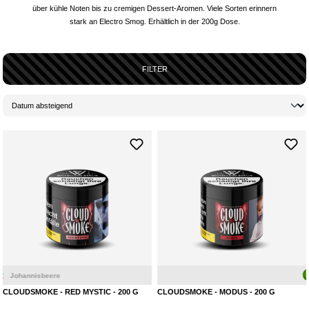
über kühle Noten bis zu cremigen Dessert-Aromen. Viele Sorten erinnern
stark an Electro Smog. Erhältlich in der 200g Dose.
FILTER
Johannisbeere
CLOUDSMOKE - RED MYSTIC - 200 G
CLOUDSMOKE - MODUS - 200 G