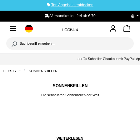
Top Angebote entdecken
tinhalt springen
Versandkosten frei ab € 70
+++ 🚀 Schneller Checkout mit PayPal, Apple 
LIFESTYLE
SONNENBRILLEN
SONNENBRILLEN
Die schnellsten Sonnenbrillen der Welt
WEITERLESEN