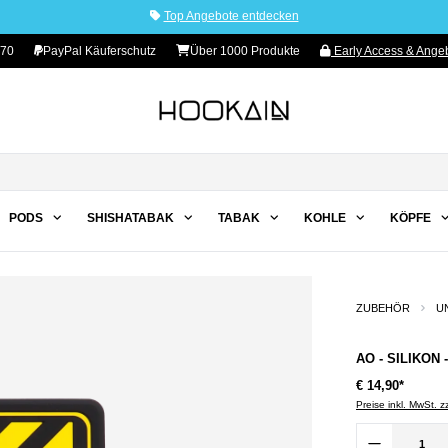
Top Angebote entdecken
 70
PayPal Käuferschutz
Über 1000 Produkte
Early Access & Angeb
PODS
SHISHATABAK
TABAK
KOHLE
KÖPFE
ZUBEHÖR
U
AO - SILIKON
€ 14,90*
Preise inkl. MwSt. 