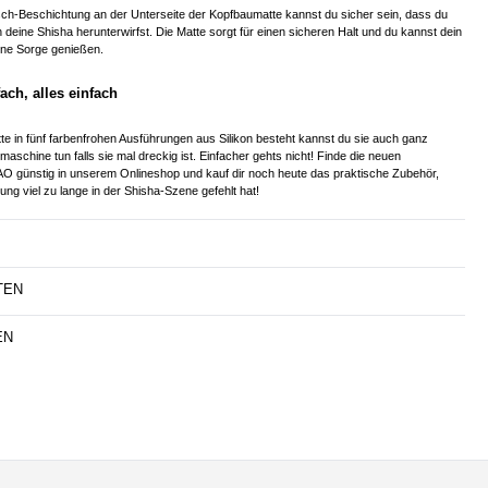
sch-Beschichtung an der Unterseite der Kopfbaumatte kannst du sicher sein, dass du
 deine Shisha herunterwirfst. Die Matte sorgt für einen sicheren Halt und du kannst dein
hne Sorge genießen.
ach, alles einfach
tte in fünf farbenfrohen Ausführungen aus Silikon besteht kannst du sie auch ganz
aschine tun falls sie mal dreckig ist. Einfacher gehts nicht! Finde die neuen
AO günstig in unserem Onlineshop und kauf dir noch heute das praktische Zubehör,
ng viel zu lange in der Shisha-Szene gefehlt hat!
TEN
EN