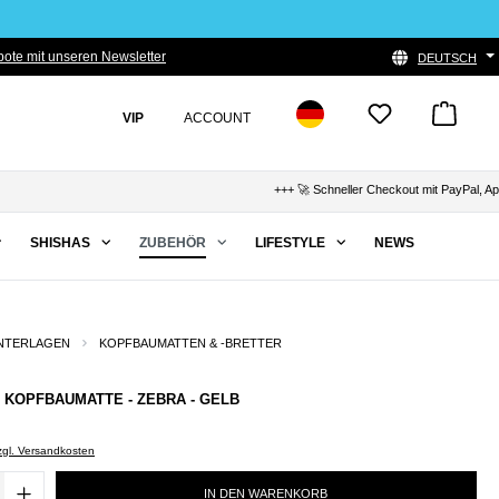
ote mit unseren Newsletter
DEUTSCH
VIP
ACCOUNT
+++ 🚀 Schneller Checkout mit PayPal, Apple Pa
SHISHAS
ZUBEHÖR
LIFESTYLE
NEWS
NTERLAGEN
KOPFBAUMATTEN & -BRETTER
 - KOPFBAUMATTE - ZEBRA - GELB
zzgl. Versandkosten
IN DEN WARENKORB