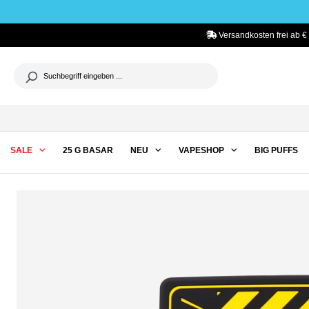
he springen
Zur Hauptnavigation springen
Versandkosten frei ab €
SALE
25 G BASAR
NEU
VAPESHOP
BIG PUFFS