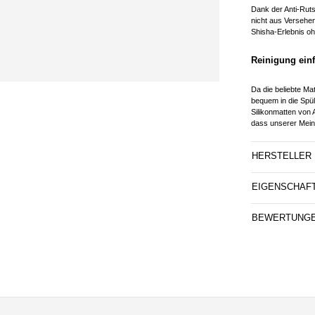
Dank der Anti-Rut
nicht aus Versehen
Shisha-Erlebnis o
Reinigung einf
Da die beliebte Ma
bequem in die Spülm
Silikonmatten von 
dass unserer Meinu
HERSTELLER
EIGENSCHAF
BEWERTUNG