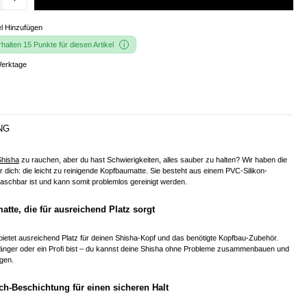
l Hinzufügen
alten 15 Punkte für diesen Artikel
Werktage
NG
Shisha
zu rauchen, aber du hast Schwierigkeiten, alles sauber zu halten? Wir haben die
r dich: die leicht zu reinigende Kopfbaumatte. Sie besteht aus einem PVC-Silikon-
schbar ist und kann somit problemlos gereinigt werden.
tte, die für ausreichend Platz sorgt
ietet ausreichend Platz für deinen Shisha-Kopf und das benötigte Kopfbau-Zubehör.
nfänger oder ein Profi bist – du kannst deine Shisha ohne Probleme zusammenbauen und
igen.
ch-Beschichtung für einen sicheren Halt