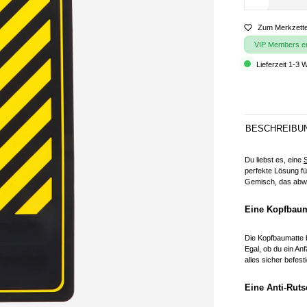
Zum Merkzette
VIP Members erh
Lieferzeit 1-3 
BESCHREIBU
Du liebst es, eine
perfekte Lösung fü
Gemisch, das abwa
Eine Kopfbauma
Die Kopfbaumatte b
Egal, ob du ein A
alles sicher befest
Eine Anti-Ruts