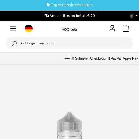
Top Angebote entdecken
tinhalt springen
Versandkosten frei ab € 70
PayPal Käuferschutz
+++ 🚀 Schneller Checkout mit PayPal, Apple Pay &