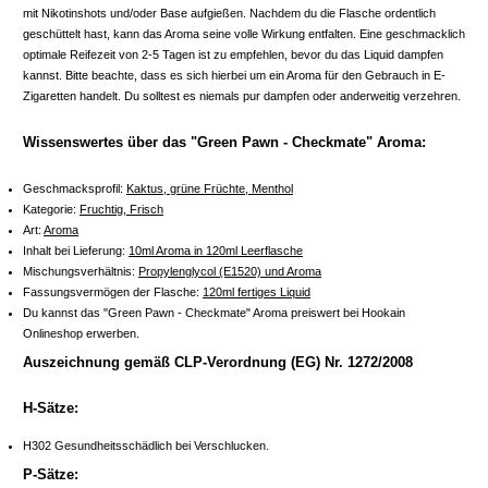
mit Nikotinshots und/oder Base aufgießen. Nachdem du die Flasche ordentlich
geschüttelt hast, kann das Aroma seine volle Wirkung entfalten. Eine geschmacklich
optimale Reifezeit von 2-5 Tagen ist zu empfehlen, bevor du das Liquid dampfen
kannst. Bitte beachte, dass es sich hierbei um ein Aroma für den Gebrauch in E-
Zigaretten handelt. Du solltest es niemals pur dampfen oder anderweitig verzehren.
Wissenswertes über das "Green Pawn - Checkmate" Aroma:
Geschmacksprofil:
Kaktus, grüne Früchte, Menthol
Kategorie:
Fruchtig, Frisch
Art:
Aroma
Inhalt bei Lieferung:
10ml Aroma in 120ml Leerflasche
Mischungsverhältnis:
Propylenglycol (E1520) und Aroma
Fassungsvermögen der Flasche:
120ml fertiges Liquid
Du kannst das "Green Pawn - Checkmate" Aroma preiswert bei Hookain
Onlineshop erwerben.
Auszeichnung gemäß CLP-Verordnung (EG) Nr. 1272/2008
H-Sätze:
H302 Gesundheitsschädlich bei Verschlucken.
P-Sätze: