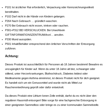
P101 Ist ärztlicher Rat erforderlich, Verpackung oder Kennzeichnungsetikett
bereithalten.
P102 Darf nicht in die Hände von Kindern gelangen.
P264 Nach Gebrauch … gründlich waschen.
P270 Bei Gebrauch nicht essen, trinken oder rauchen.
P301+P312 BEI VERSCHLUCKEN: Bei Unwohlsein
GIFTINFORMATIONSZENTRUM/Arzt/… anrufen.
P330 Mund ausspülen.
P501 Inhalt/Behälter entsprechend den örtlichen Vorschriften der Entsorgung
zuführen.
Achtung:
Dieses Produkt ist ausschließlich für Personen ab 18 Jahren bestimmt! Bewahre es
unzugänglich für Kinder auf. Wenn du unter 18 Jahre alt bist, schwanger oder
stillend, unter Herzerkrankungen, Bluthochdruck, Diabetes leidest oder
Medikamente gegen Asthma einnimmst, ist dieses Produkt nicht für dich geeignet.
Es handelt sich um ein Genussmittel und wurde nicht als Mittel zur
Raucherentwöhnung geprüft oder dafür entwickelt.
Da dieses Produkt eine Lithium-Ionen-Zelle enthält, darfst du es nicht über den
regulären Hausmüll entsorgen! Bitte sorge für eine fachgerechte Entsorgung in
einer geeigneten Sammelbox oder bringe es zu einer kommunalen Sammelstelle.