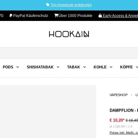
Top Angebote entdecken
70
PayPal Käuferschutz
Über 1000 Produkte
Early Access & Angeb
PODS
SHISHATABAK
TABAK
KOHLE
KÖPFE
VAPESHOP
L
DAMPFLION - 
€ 10,20*
€ 16,4
(€ 1.020,00* / 1 l)
Preise inkl. MwSt. 