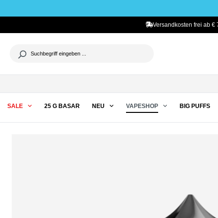
he springen
Zur Hauptnavigation springen
Versandkosten frei ab € 
SALE
25 G BASAR
NEU
VAPESHOP
BIG PUFFS