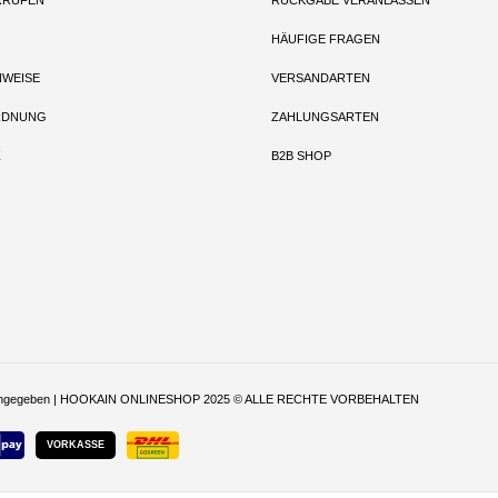
RRUFEN
RÜCKGABE VERANLASSEN
HÄUFIGE FRAGEN
NWEISE
VERSANDARTEN
RDNUNG
ZAHLUNGSARTEN
Z
B2B SHOP
t anders angegeben | HOOKAIN ONLINESHOP 2025 © ALLE RECHTE VORBEHALTEN
VORKASSE