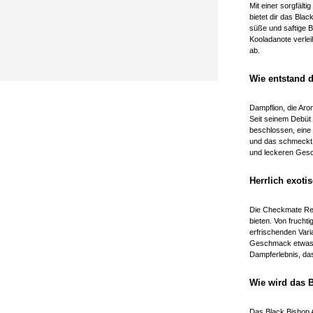
Mit einer sorgfä
bietet dir das Bl
süße und saftige B
Kooladanote verle
ab.
Wie entstand 
Dampflion, die Ar
Seit seinem Debüt
beschlossen, eine e
und das schmeckt m
und leckeren Ges
Herrlich exot
Die Checkmate Rei
bieten. Von frucht
erfrischenden Vari
Geschmack etwas da
Dampferlebnis, das
Wie wird das B
Das Black Bishop A