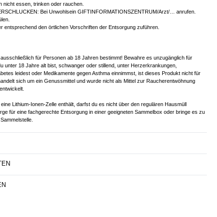
 nicht essen, trinken oder rauchen.
ERSCHLUCKEN: Bei Unwohlsein GIFTINFORMATIONSZENTRUM/Arzt/… anrufen.
len.
er entsprechend den örtlichen Vorschriften der Entsorgung zuführen.
 ausschließlich für Personen ab 18 Jahren bestimmt! Bewahre es unzugänglich für
u unter 18 Jahre alt bist, schwanger oder stillend, unter Herzerkrankungen,
betes leidest oder Medikamente gegen Asthma einnimmst, ist dieses Produkt nicht für
handelt sich um ein Genussmittel und wurde nicht als Mittel zur Raucherentwöhnung
entwickelt.
eine Lithium-Ionen-Zelle enthält, darfst du es nicht über den regulären Hausmüll
orge für eine fachgerechte Entsorgung in einer geeigneten Sammelbox oder bringe es zu
Sammelstelle.
TEN
EN