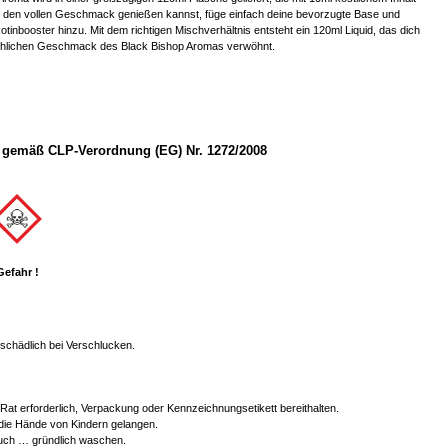
 du den vollen Geschmack genießen kannst, füge einfach deine bevorzugte Base und
otinbooster hinzu. Mit dem richtigen Mischverhältnis entsteht ein 120ml Liquid, das dich
chlichen Geschmack des Black Bishop Aromas verwöhnt.
gemäß CLP-Verordnung (EG) Nr. 1272/2008
Gefahr !
chädlich bei Verschlucken.
r Rat erforderlich, Verpackung oder Kennzeichnungsetikett bereithalten.
 die Hände von Kindern gelangen.
ch … gründlich waschen.