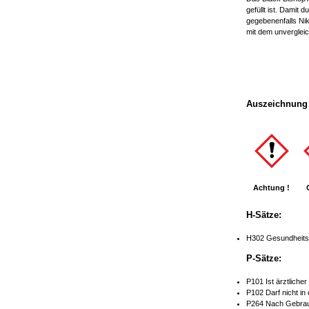
gefüllt ist. Damit
gegebenenfalls Nik
mit dem unverglei
Auszeichnung 
Achtung !
H-Sätze:
H302 Gesundheitss
P-Sätze:
P101 Ist ärztliche
P102 Darf nicht in
P264 Nach Gebrau