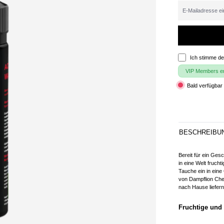
Ich stimme d
VIP Members erh
Bald verfügbar 
BESCHREIBU
Bereit für ein Ge
in eine Welt fruch
Tauche ein in ein
von Dampflion Che
nach Hause liefern
Fruchtige und