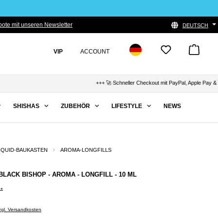
ote mit unseren Newsletter
DEUTSCH
VIP
ACCOUNT
+++ 🚀 Schneller Checkout mit PayPal, Apple Pay & Klar
SHISHAS
ZUBEHÖR
LIFESTYLE
NEWS
IQUID-BAUKASTEN
AROMA-LONGFILLS
BLACK BISHOP - AROMA - LONGFILL - 10 ML
9*
zzgl. Versandkosten