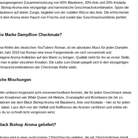
ltig ausgewogenen Zusammensetzung von 60% Blaubeere, 20% Anis und 20% Koolada
ack Bishop Aroma eine einzigartige und harmonische Geschmackskombination. Spüre die
laubeere auf deiner Zunge, begleitet von der subtilen Würze des Anis. Die erfrischende
iht dem Aroma einen Hauch von Frische und rundet das Geschmackserlebnis perfekt
die Marke Dampflion Checkmate?
oma-Reihe des deutschen YouTubers Roman, ist ein absolutes Muss für jeden Dampfer.
 im Jahr 2016 hat Roman eine treue Fangemeinde um sich versammelt und
igene Aroma-Kollektion auf den Markt zu bringen. Qualität steht für ihn an erster Stelle,
an in jeder einzelnen Kreation. Die Liebe zum Detail spiegelt sich in den einzigartigen
chmackskombinationen der Checkmate Reihe wider.
ische Mischungen
he umfasst insgesamt acht unverwechselbare Aromen, die für jeden Geschmack etwas
igen Kreationen wie White Queen mit Melone, Granatapfel und Brombeere bis hin zu
ationen wie dem Black Bishop Aroma mit Blaubeere, Anis und Koolada – hier ist für jeden
bei. Lass dich von der Vielfalt und Raffinesse der Aromen verführen und erlebe ein
 du so schnell nicht vergessen wirst.
lack Bishop Aroma geliefert?
roma wird in einer großzügigen 120ml Flasche geliefert, die mit 10ml köstlichem Inhalt