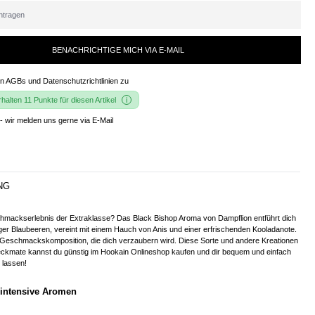
BENACHRICHTIGE MICH VIA E-MAIL
en
AGBs und Datenschutzrichtlinien
zu
alten 11 Punkte für diesen Artikel
- wir melden uns gerne via E-Mail
NG
schmackserlebnis der Extraklasse? Das Black Bishop Aroma von Dampflion entführt dich
tiger Blaubeeren, vereint mit einem Hauch von Anis und einer erfrischenden Kooladanote.
e Geschmackskomposition, die dich verzaubern wird. Diese Sorte und andere Kreationen
ckmate kannst du günstig im Hookain Onlineshop kaufen und dir bequem und einfach
 lassen!
 intensive Aromen