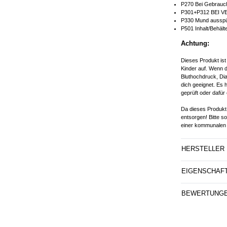
P270 Bei Gebrauch
P301+P312 BEI V
P330 Mund ausspü
P501 Inhalt/Behält
Achtung:
Dieses Produkt ist
Kinder auf. Wenn d
Bluthochdruck, Dia
dich geeignet. Es 
geprüft oder dafür 
Da dieses Produkt 
entsorgen! Bitte s
einer kommunalen 
HERSTELLER
EIGENSCHAF
BEWERTUNG