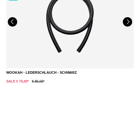
WOOKAH - LEDERSCHLAUCH - SCHWARZ
W
€ 
SALE € 75,00*
€ 85,00*