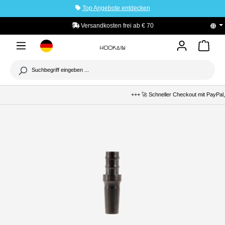
Top Angebote entdecken
tinhalt springen
Versandkosten frei ab € 70
+++ 🚀 Schneller Checkout mit PayPal,