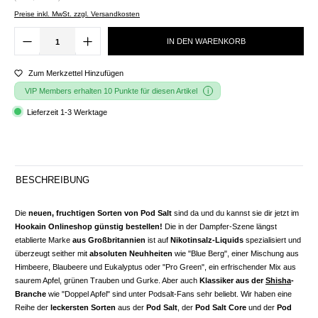
Preise inkl. MwSt. zzgl. Versandkosten
IN DEN WARENKORB
Zum Merkzettel Hinzufügen
VIP Members erhalten 10 Punkte für diesen Artikel
Lieferzeit 1-3 Werktage
BESCHREIBUNG
Die
neuen, fruchtigen Sorten von Pod Salt
sind da und du kannst sie dir jetzt im
Hookain Onlineshop günstig bestellen!
Die in der Dampfer-Szene längst
etablierte Marke
aus Großbritannien
ist auf
Nikotinsalz-Liquids
spezialisiert und
überzeugt seither mit
absoluten Neuhheiten
wie "Blue Berg", einer Mischung aus
Himbeere, Blaubeere und Eukalyptus oder "Pro Green", ein erfrischender Mix aus
saurem Apfel, grünen Trauben und Gurke. Aber auch
Klassiker aus der
Shisha
-
Branche
wie "Doppel Apfel" sind unter Podsalt-Fans sehr beliebt. Wir haben eine
Reihe der
leckersten Sorten
aus der
Pod Salt
, der
Pod Salt Core
und der
Pod