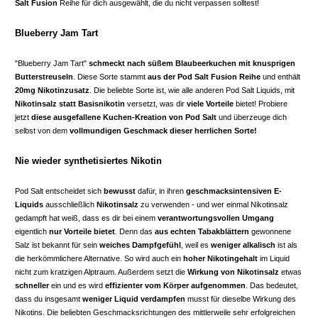
Salt Fusion
Reihe für dich ausgewählt, die du nicht verpassen solltest!
Blueberry Jam Tart
"Blueberry Jam Tart"
schmeckt nach süßem Blaubeerkuchen mit knusprigen
Butterstreuseln
. Diese Sorte stammt
aus der Pod Salt Fusion Reihe
und enthält
20mg Nikotinzusatz
. Die beliebte Sorte ist, wie alle anderen Pod Salt Liquids, mit
Nikotinsalz statt Basisnikotin
versetzt, was dir
viele Vorteile
bietet! Probiere
jetzt
diese ausgefallene Kuchen-Kreation von Pod Salt
und überzeuge dich
selbst von dem
vollmundigen Geschmack dieser herrlichen Sorte!
Nie wieder synthetisiertes Nikotin
Pod Salt entscheidet sich
bewusst
dafür, in ihren
geschmacksintensiven E-
Liquids
ausschließlich
Nikotinsalz
zu verwenden - und wer einmal Nikotinsalz
gedampft hat weiß, dass es dir bei einem
verantwortungsvollen Umgang
eigentlich
nur Vorteile bietet
. Denn das
aus echten Tabakblättern
gewonnene
Salz ist bekannt für sein
weiches Dampfgefühl
, weil es
weniger alkalisch
ist als
die herkömmlichere Alternative. So wird auch ein
hoher Nikotingehalt
im Liquid
nicht zum kratzigen Alptraum. Außerdem setzt die
Wirkung von Nikotinsalz
etwas
schneller
ein und es wird
effizienter vom Körper aufgenommen
. Das bedeutet,
dass du insgesamt
weniger Liquid verdampfen
musst für dieselbe Wirkung des
Nikotins. Die beliebten Geschmacksrichtungen des mittlerweile sehr erfolgreichen