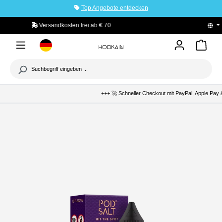
Top Angebote entdecken
tinhalt springen
PayPal Käuferschutz
+++ 🚀 Schneller Checkout mit PayPal, Apple Pay &