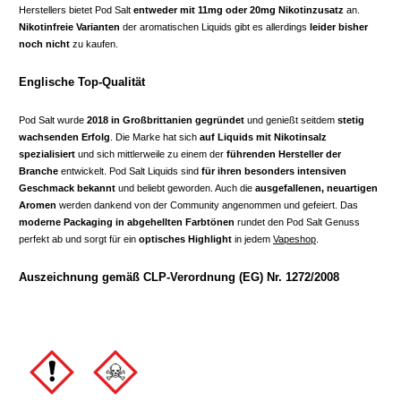
Herstellers bietet Pod Salt
entweder mit 11mg oder 20mg Nikotinzusatz
an.
Nikotinfreie Varianten
der aromatischen Liquids gibt es allerdings
leider bisher
noch nicht
zu kaufen.
Englische Top-Qualität
Pod Salt wurde
2018 in Großbrittanien gegründet
und genießt seitdem
stetig
wachsenden Erfolg
. Die Marke hat sich
auf Liquids mit Nikotinsalz
spezialisiert
und sich mittlerweile zu einem der
führenden Hersteller der
Branche
entwickelt. Pod Salt Liquids sind
für ihren besonders intensiven
Geschmack bekannt
und beliebt geworden. Auch die
ausgefallenen, neuartigen
Aromen
werden dankend von der Community angenommen und gefeiert. Das
moderne Packaging in abgehellten Farbtönen
rundet den Pod Salt Genuss
perfekt ab und sorgt für ein
optisches Highlight
in jedem
Vapeshop
.
Auszeichnung gemäß CLP-Verordnung (EG) Nr. 1272/2008