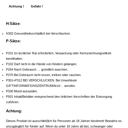
Achtung !
Gefahr !
H-Sätze:
H302 Gesundheitsschädlich bei Verschlucken.
P-Sätze:
P101 Ist ärztlicher Rat erforderlich, Verpackung oder Kennzeichnungsetikett
bereithalten.
P102 Darf nicht in die Hände von Kindern gelangen.
P264 Nach Gebrauch … gründlich waschen.
P270 Bei Gebrauch nicht essen, trinken oder rauchen.
P301+P312 BEI VERSCHLUCKEN: Bei Unwohlsein
GIFTINFORMATIONSZENTRUM/Arzt/… anrufen.
P330 Mund ausspülen.
P501 Inhalt/Behälter entsprechend den örtlichen Vorschriften der Entsorgung
zuführen.
Achtung:
Dieses Produkt ist ausschließlich für Personen ab 18 Jahren bestimmt! Bewahre es
unzugänglich für Kinder auf. Wenn du unter 18 Jahre alt bist, schwanger oder