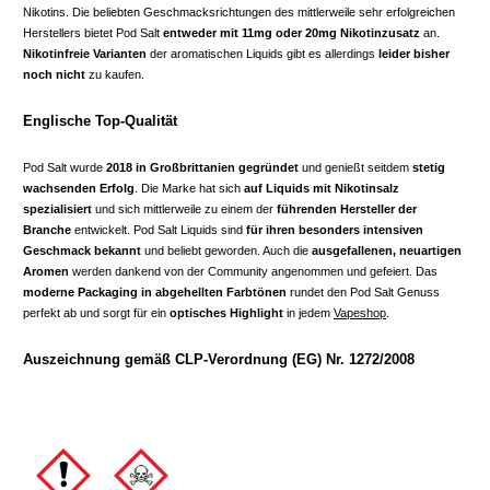
Nikotins. Die beliebten Geschmacksrichtungen des mittlerweile sehr erfolgreichen
Herstellers bietet Pod Salt
entweder mit 11mg oder 20mg Nikotinzusatz
an.
Nikotinfreie Varianten
der aromatischen Liquids gibt es allerdings
leider bisher
noch nicht
zu kaufen.
Englische Top-Qualität
Pod Salt wurde
2018 in Großbrittanien gegründet
und genießt seitdem
stetig
wachsenden Erfolg
. Die Marke hat sich
auf Liquids mit Nikotinsalz
spezialisiert
und sich mittlerweile zu einem der
führenden Hersteller der
Branche
entwickelt. Pod Salt Liquids sind
für ihren besonders intensiven
Geschmack bekannt
und beliebt geworden. Auch die
ausgefallenen, neuartigen
Aromen
werden dankend von der Community angenommen und gefeiert. Das
moderne Packaging in abgehellten Farbtönen
rundet den Pod Salt Genuss
perfekt ab und sorgt für ein
optisches Highlight
in jedem
Vapeshop
.
Auszeichnung gemäß CLP-Verordnung (EG) Nr. 1272/2008