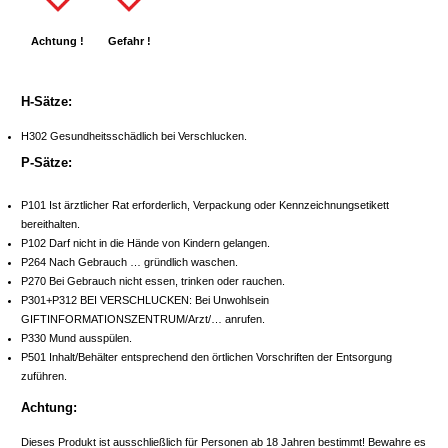
Achtung !
Gefahr !
H-Sätze:
H302 Gesundheitsschädlich bei Verschlucken.
P-Sätze:
P101 Ist ärztlicher Rat erforderlich, Verpackung oder Kennzeichnungsetikett
bereithalten.
P102 Darf nicht in die Hände von Kindern gelangen.
P264 Nach Gebrauch … gründlich waschen.
P270 Bei Gebrauch nicht essen, trinken oder rauchen.
P301+P312 BEI VERSCHLUCKEN: Bei Unwohlsein
GIFTINFORMATIONSZENTRUM/Arzt/… anrufen.
P330 Mund ausspülen.
P501 Inhalt/Behälter entsprechend den örtlichen Vorschriften der Entsorgung
zuführen.
Achtung:
Dieses Produkt ist ausschließlich für Personen ab 18 Jahren bestimmt! Bewahre es