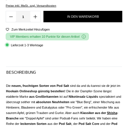
Preise inkl. MwSt. zzgl. Versandkosten
IN DEN WARENKORB
Zum Merkzettel Hinzufügen
VIP Members erhalten 10 Punkte für diesen Artikel
Lieferzeit 1-3 Werktage
BESCHREIBUNG
Die
neuen, fruchtigen Sorten von Pod Salt
sind da und du kannst sie dir jetzt im
Hookain Onlineshop günstig bestellen!
Die in der Dampfer-Szene längst
etablierte Marke
aus Großbritannien
ist auf
Nikotinsalz-Liquids
spezialisiert und
überzeugt seither mit
absoluten Neuhheiten
wie "Blue Berg", einer Mischung aus
Himbeere, Blaubeere und Eukalyptus oder "Pro Green", ein erfrischender Mix aus
saurem Apfel, grünen Trauben und Gurke. Aber auch
Klassiker aus der
Shisha
-
Branche
wie "Doppel Apfel" sind unter Podsalt-Fans sehr beliebt. Wir haben eine
Reihe der
leckersten Sorten
aus der
Pod Salt
, der
Pod Salt Core
und der
Pod