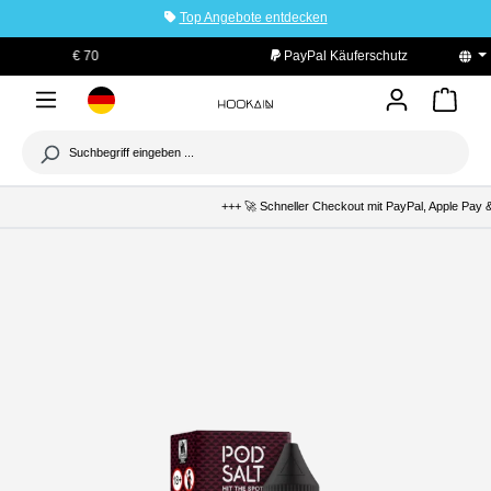
Top Angebote entdecken
tinhalt springen
PayPal Käuferschutz
+++ 🚀 Schneller Checkout mit PayPal, Apple Pay & 