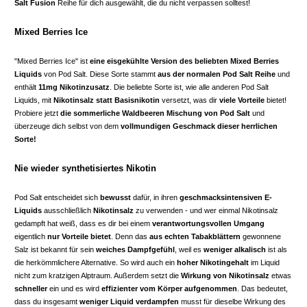
Salt Fusion
Reihe für dich ausgewählt, die du nicht verpassen solltest!
Mixed Berries Ice
"Mixed Berries Ice" ist
eine eisgekühlte Version des beliebten Mixed Berries
Liquids
von Pod Salt. Diese Sorte stammt
aus der normalen Pod Salt Reihe
und
enthält
11mg Nikotinzusatz
. Die beliebte Sorte ist, wie alle anderen Pod Salt
Liquids, mit
Nikotinsalz statt Basisnikotin
versetzt, was dir
viele Vorteile
bietet!
Probiere jetzt
die sommerliche Waldbeeren Mischung von Pod Salt
und
überzeuge dich selbst von dem
vollmundigen Geschmack dieser herrlichen
Sorte!
Nie wieder synthetisiertes Nikotin
Pod Salt entscheidet sich
bewusst
dafür, in ihren
geschmacksintensiven E-
Liquids
ausschließlich
Nikotinsalz
zu verwenden - und wer einmal Nikotinsalz
gedampft hat weiß, dass es dir bei einem
verantwortungsvollen Umgang
eigentlich
nur Vorteile bietet
. Denn das
aus echten Tabakblättern
gewonnene
Salz ist bekannt für sein
weiches Dampfgefühl
, weil es
weniger alkalisch
ist als
die herkömmlichere Alternative. So wird auch ein
hoher Nikotingehalt
im Liquid
nicht zum kratzigen Alptraum. Außerdem setzt die
Wirkung von Nikotinsalz
etwas
schneller
ein und es wird
effizienter vom Körper aufgenommen
. Das bedeutet,
dass du insgesamt
weniger Liquid verdampfen
musst für dieselbe Wirkung des