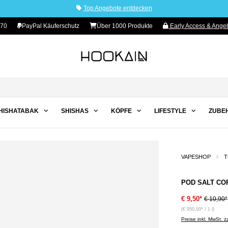
Top Angebote entdecken
 70
PayPal Käuferschutz
Über 1000 Produkte
Early Access & Angeb
HISHATABAK
SHISHAS
KÖPFE
LIFESTYLE
ZUBE
VAPESHOP
T
POD SALT CORE
€ 9,50*
€ 10,90*
(€ 950,00* / 1 l)
Preise inkl. MwSt. 