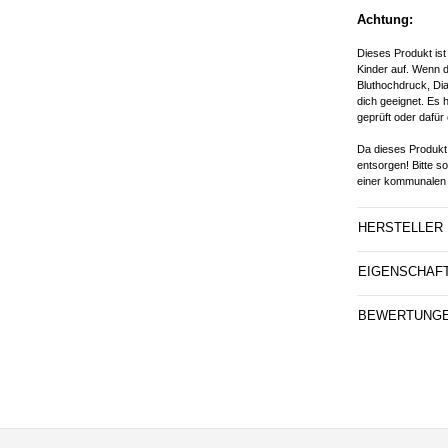
Achtung:
Dieses Produkt ist
Kinder auf. Wenn d
Bluthochdruck, Dia
dich geeignet. Es 
geprüft oder dafür 
Da dieses Produkt 
entsorgen! Bitte s
einer kommunalen 
HERSTELLER
EIGENSCHAF
BEWERTUNG