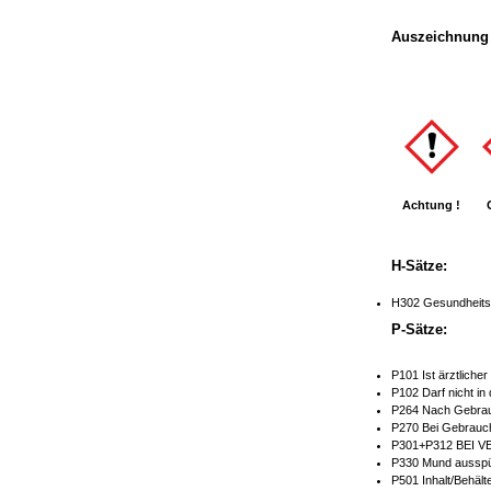
Auszeichnung 
Achtung !
H-Sätze:
H302 Gesundheitss
P-Sätze:
P101 Ist ärztliche
P102 Darf nicht in
P264 Nach Gebrau
P270 Bei Gebrauch
P301+P312 BEI V
P330 Mund ausspü
P501 Inhalt/Behält