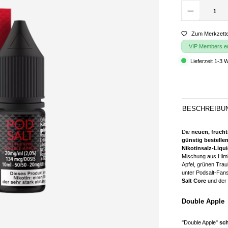
Zum Merkzette
VIP Members erh
Lieferzeit 1-3 
BESCHREIBU
Die
neuen, frucht
günstig bestellen
Nikotinsalz-Liqu
Mischung aus Himb
Apfel, grünen Tra
unter Podsalt-Fans
Salt Core
und der
Double Apple
"Double Apple"
sch