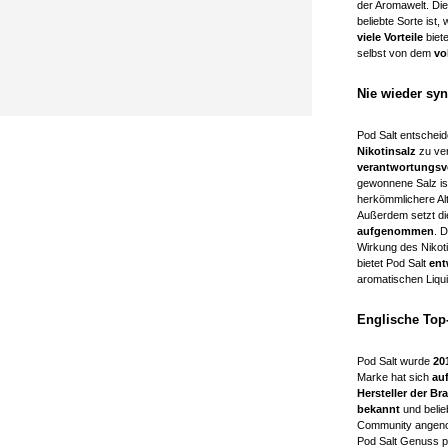
der Aromawelt. Di
beliebte Sorte ist,
viele Vorteile
biet
selbst von dem
vo
Nie wieder syn
Pod Salt entscheid
Nikotinsalz
zu ve
verantwortungs
gewonnene Salz ist
herkömmlichere Alt
Außerdem setzt di
aufgenommen
. 
Wirkung des Nikoti
bietet Pod Salt
ent
aromatischen Liqui
Englische Top-
Pod Salt wurde
20
Marke hat sich
auf
Hersteller der Br
bekannt
und beli
Community angeno
Pod Salt Genuss pe