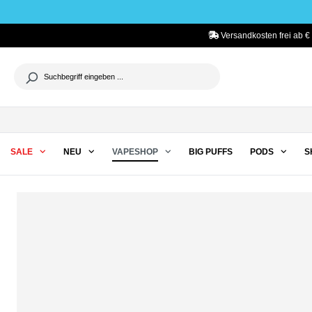
he springen
Zur Hauptnavigation springen
Versandkosten frei ab €
SALE
NEU
VAPESHOP
BIG PUFFS
PODS
S