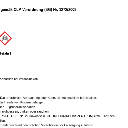
gemäß CLP-Verordnung (EG) Nr. 1272/2008
Gefahr !
chädlich bei Verschlucken.
r Rat erforderlich, Verpackung oder Kennzeichnungsetikett bereithalten.
 die Hände von Kindern gelangen.
ch … gründlich waschen.
 nicht essen, trinken oder rauchen.
ERSCHLUCKEN: Bei Unwohlsein GIFTINFORMATIONSZENTRUM/Arzt/… anrufen.
len.
er entsprechend den örtlichen Vorschriften der Entsorgung zuführen.