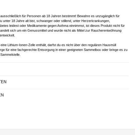
 ausschließlich für Personen ab 18 Jahren bestimmt! Bewahre es unzugänglich für
u unter 18 Jahre alt bist, schwanger oder stillend, unter Herzerkrankungen,
betes leidest oder Medikamente gegen Asthma einnimmst, ist dieses Produkt nicht für
handelt sich um ein Genussmittel und wurde nicht als Mittel zur Raucherentwöhnung
entwickelt.
eine Lithium-Ionen-Zelle enthält, darfst du es nicht über den regulären Hausmüll
orge für eine fachgerechte Entsorgung in einer geeigneten Sammelbox oder bringe es zu
Sammelstelle.
TEN
EN