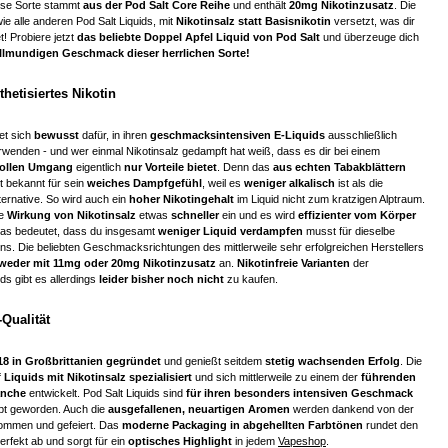
ese Sorte stammt
aus der Pod Salt Core Reihe
und enthält
20mg Nikotinzusatz
. Die
 wie alle anderen Pod Salt Liquids, mit
Nikotinsalz statt Basisnikotin
versetzt, was dir
et! Probiere jetzt
das beliebte Doppel Apfel Liquid von Pod Salt
und überzeuge dich
llmundigen Geschmack dieser herrlichen Sorte!
thetisiertes Nikotin
et sich
bewusst
dafür, in ihren
geschmacksintensiven E-Liquids
ausschließlich
rwenden - und wer einmal Nikotinsalz gedampft hat weiß, dass es dir bei einem
vollen Umgang
eigentlich
nur Vorteile bietet
. Denn das
aus echten Tabakblättern
 bekannt für sein
weiches Dampfgefühl
, weil es
weniger alkalisch
ist als die
ernative. So wird auch ein
hoher Nikotingehalt
im Liquid nicht zum kratzigen Alptraum.
e
Wirkung von Nikotinsalz
etwas
schneller
ein und es wird
effizienter vom Körper
Das bedeutet, dass du insgesamt
weniger Liquid verdampfen
musst für dieselbe
ns. Die beliebten Geschmacksrichtungen des mittlerweile sehr erfolgreichen Herstellers
weder mit 11mg oder 20mg Nikotinzusatz
an.
Nikotinfreie Varianten
der
ds gibt es allerdings
leider bisher noch nicht
zu kaufen.
Qualität
18 in Großbrittanien gegründet
und genießt seitdem
stetig wachsenden Erfolg
. Die
 Liquids mit Nikotinsalz spezialisiert
und sich mittlerweile zu einem der
führenden
anche
entwickelt. Pod Salt Liquids sind
für ihren besonders intensiven Geschmack
ebt geworden. Auch die
ausgefallenen, neuartigen Aromen
werden dankend von der
mmen und gefeiert. Das
moderne Packaging in abgehellten Farbtönen
rundet den
rfekt ab und sorgt für ein
optisches Highlight
in jedem
Vapeshop
.