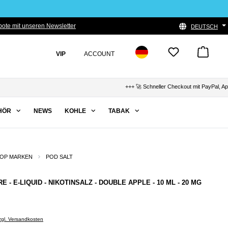
ote mit unseren Newsletter
DEUTSCH
VIP
ACCOUNT
+++ 🚀 Schneller Checkout mit PayPal, Apple Pay
HÖR
NEWS
KOHLE
TABAK
OP MARKEN
POD SALT
 - E-LIQUID - NIKOTINSALZ - DOUBLE APPLE - 10 ML - 20 MG
zzgl. Versandkosten