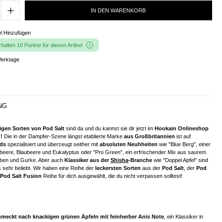
IN DEN WARENKORB
l Hinzufügen
alten 10 Punkte für diesen Artikel
Werktage
NG
igen Sorten von Pod Salt
sind da und du kannst sie dir jetzt im
Hookain Onlineshop
!
Die in der Dampfer-Szene längst etablierte Marke
aus Großbritannien
ist auf
ids
spezialisiert und überzeugt seither mit
absoluten Neuhheiten
wie "Blue Berg", einer
eere, Blaubeere und Eukalyptus oder "Pro Green", ein erfrischender Mix aus saurem
uben und Gurke. Aber auch
Klassiker aus der
Shisha
-Branche
wie "Doppel Apfel" sind
 sehr beliebt. Wir haben eine Reihe der
leckersten Sorten
aus der
Pod Salt
, der
Pod
Pod Salt Fusion
Reihe für dich ausgewählt, die du nicht verpassen solltest!
meckt nach knackigen grünen Äpfeln mit feinherber Anis Note
, ein Klassiker in