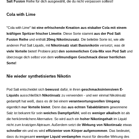
Salt Fusion
Reihe für dich ausgewählt, die du nicht verpassen solltest!
Cola with Lime
"Cola with Lime"
ist eine erfrischende Kreation aus eiskalter Cola mit einem
kräftigen Spritzer frischer Limette
. Diese Sorte stammt
aus der Pod Salt
Fusion Reihe
und enthält
20mg Nikotinzusatz
. Die beliebte Sorte ist, wie alle
anderen Pod Salt Liquids, mit
Nikotinsalz statt Basisnikotin
versetzt, was dir
viele Vorteile
bietet! Probiere jetzt
den sommerlichen Cola-Mix von Pod Salt
und
überzeuge dich selbst von dem
vollmundigen Geschmack dieser herrlichen
Sorte!
Nie wieder synthetisiertes Nikotin
Pod Salt entscheidet sich
bewusst
dafür, in ihren
geschmacksintensiven E-
Liquids
ausschließlich
Nikotinsalz
zu verwenden - und wer einmal Nikotinsalz
gedampft hat weiß, dass es dir bei einem
verantwortungsvollen Umgang
eigentlich
nur Vorteile bietet
. Denn das
aus echten Tabakblättern
gewonnene
Salz ist bekannt für sein
weiches Dampfgefühl
, weil es
weniger alkalisch
ist als
die herkömmlichere Alternative. So wird auch ein
hoher Nikotingehalt
im Liquid
nicht zum kratzigen Alptraum. Außerdem setzt die
Wirkung von Nikotinsalz
etwas
schneller
ein und es wird
effizienter vom Körper aufgenommen
. Das bedeutet,
dass du insgesamt
weniger Liquid verdampfen
musst für dieselbe Wirkung des