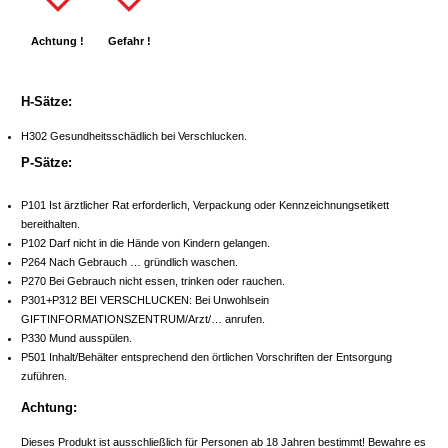
Achtung !
Gefahr !
H-Sätze:
H302 Gesundheitsschädlich bei Verschlucken.
P-Sätze:
P101 Ist ärztlicher Rat erforderlich, Verpackung oder Kennzeichnungsetikett
bereithalten.
P102 Darf nicht in die Hände von Kindern gelangen.
P264 Nach Gebrauch … gründlich waschen.
P270 Bei Gebrauch nicht essen, trinken oder rauchen.
P301+P312 BEI VERSCHLUCKEN: Bei Unwohlsein
GIFTINFORMATIONSZENTRUM/Arzt/… anrufen.
P330 Mund ausspülen.
P501 Inhalt/Behälter entsprechend den örtlichen Vorschriften der Entsorgung
zuführen.
Achtung:
Dieses Produkt ist ausschließlich für Personen ab 18 Jahren bestimmt! Bewahre es