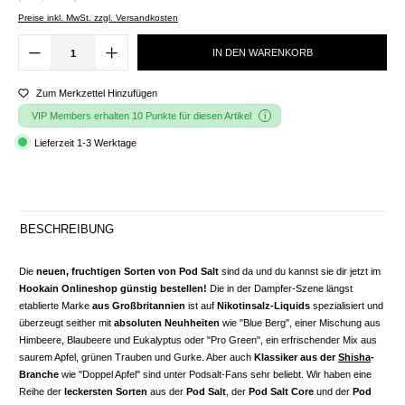
Preise inkl. MwSt. zzgl. Versandkosten
IN DEN WARENKORB
Zum Merkzettel Hinzufügen
VIP Members erhalten 10 Punkte für diesen Artikel
Lieferzeit 1-3 Werktage
BESCHREIBUNG
Die
neuen, fruchtigen Sorten von Pod Salt
sind da und du kannst sie dir jetzt im
Hookain Onlineshop günstig bestellen!
Die in der Dampfer-Szene längst
etablierte Marke
aus Großbritannien
ist auf
Nikotinsalz-Liquids
spezialisiert und
überzeugt seither mit
absoluten Neuhheiten
wie "Blue Berg", einer Mischung aus
Himbeere, Blaubeere und Eukalyptus oder "Pro Green", ein erfrischender Mix aus
saurem Apfel, grünen Trauben und Gurke. Aber auch
Klassiker aus der
Shisha
-
Branche
wie "Doppel Apfel" sind unter Podsalt-Fans sehr beliebt. Wir haben eine
Reihe der
leckersten Sorten
aus der
Pod Salt
, der
Pod Salt Core
und der
Pod