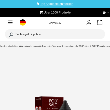
Top Angebote entdecken
tinhalt springen
Über 1000 Produkte
henke direkt im Warenkorb auswählbar +++ Versandkostenfrei ab 70 € +++ ⭐ VIP Punkte samm