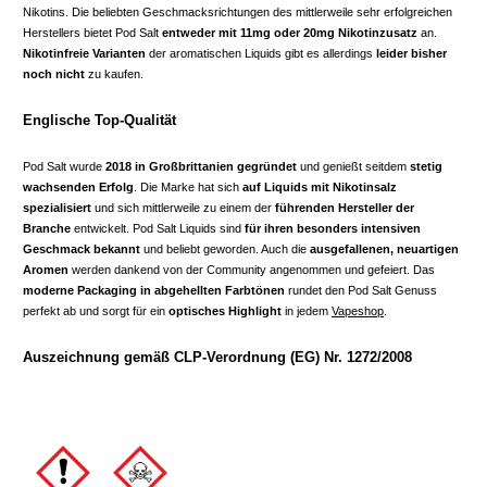
Nikotins. Die beliebten Geschmacksrichtungen des mittlerweile sehr erfolgreichen
Herstellers bietet Pod Salt
entweder mit 11mg oder 20mg Nikotinzusatz
an.
Nikotinfreie Varianten
der aromatischen Liquids gibt es allerdings
leider bisher
noch nicht
zu kaufen.
Englische Top-Qualität
Pod Salt wurde
2018 in Großbrittanien gegründet
und genießt seitdem
stetig
wachsenden Erfolg
. Die Marke hat sich
auf Liquids mit Nikotinsalz
spezialisiert
und sich mittlerweile zu einem der
führenden Hersteller der
Branche
entwickelt. Pod Salt Liquids sind
für ihren besonders intensiven
Geschmack bekannt
und beliebt geworden. Auch die
ausgefallenen, neuartigen
Aromen
werden dankend von der Community angenommen und gefeiert. Das
moderne Packaging in abgehellten Farbtönen
rundet den Pod Salt Genuss
perfekt ab und sorgt für ein
optisches Highlight
in jedem
Vapeshop
.
Auszeichnung gemäß CLP-Verordnung (EG) Nr. 1272/2008