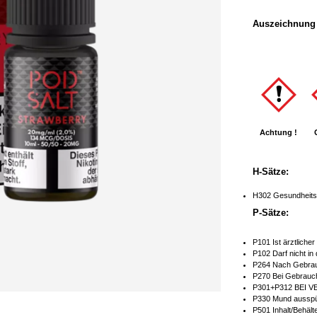
Auszeichnung 
Achtung !
H-Sätze:
H302 Gesundheitss
P-Sätze:
P101 Ist ärztliche
P102 Darf nicht in
P264 Nach Gebrau
P270 Bei Gebrauch
P301+P312 BEI V
P330 Mund ausspü
P501 Inhalt/Behält