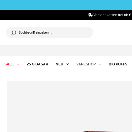
he springen
Zur Hauptnavigation springen
Versandkosten frei ab € 
SALE
25 G BASAR
NEU
VAPESHOP
BIG PUFFS