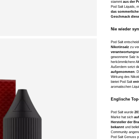
stammt
aus der P
Pod Salt Liquids, m
das sommerliche
Geschmack dieser
Nie wieder syn
Pod Salt entscheid
Nikotinsalz
zu ve
verantwortungs
gewonnene Salz ist
herkömmlichere Alt
Außerdem setzt di
aufgenommen
. 
Wirkung des Nikoti
bietet Pod Salt
ent
aromatischen Liqui
Englische Top-
Pod Salt wurde
20
Marke hat sich
auf
Hersteller der Br
bekannt
und beli
Community angeno
Pod Salt Genuss pe