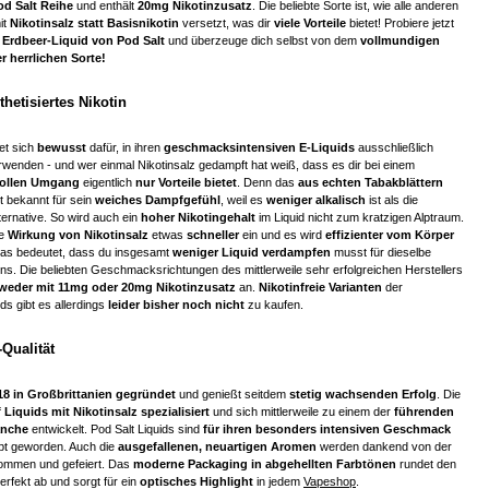
od Salt Reihe
und enthält
20mg Nikotinzusatz
. Die beliebte Sorte ist, wie alle anderen
it
Nikotinsalz statt Basisnikotin
versetzt, was dir
viele Vorteile
bietet! Probiere jetzt
 Erdbeer-Liquid von Pod Salt
und überzeuge dich selbst von dem
vollmundigen
 herrlichen Sorte!
thetisiertes Nikotin
et sich
bewusst
dafür, in ihren
geschmacksintensiven E-Liquids
ausschließlich
rwenden - und wer einmal Nikotinsalz gedampft hat weiß, dass es dir bei einem
vollen Umgang
eigentlich
nur Vorteile bietet
. Denn das
aus echten Tabakblättern
 bekannt für sein
weiches Dampfgefühl
, weil es
weniger alkalisch
ist als die
ernative. So wird auch ein
hoher Nikotingehalt
im Liquid nicht zum kratzigen Alptraum.
e
Wirkung von Nikotinsalz
etwas
schneller
ein und es wird
effizienter vom Körper
Das bedeutet, dass du insgesamt
weniger Liquid verdampfen
musst für dieselbe
ns. Die beliebten Geschmacksrichtungen des mittlerweile sehr erfolgreichen Herstellers
weder mit 11mg oder 20mg Nikotinzusatz
an.
Nikotinfreie Varianten
der
ds gibt es allerdings
leider bisher noch nicht
zu kaufen.
Qualität
18 in Großbrittanien gegründet
und genießt seitdem
stetig wachsenden Erfolg
. Die
 Liquids mit Nikotinsalz spezialisiert
und sich mittlerweile zu einem der
führenden
anche
entwickelt. Pod Salt Liquids sind
für ihren besonders intensiven Geschmack
ebt geworden. Auch die
ausgefallenen, neuartigen Aromen
werden dankend von der
mmen und gefeiert. Das
moderne Packaging in abgehellten Farbtönen
rundet den
rfekt ab und sorgt für ein
optisches Highlight
in jedem
Vapeshop
.