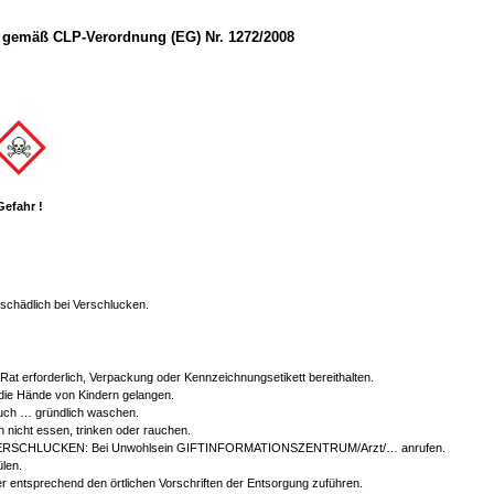
gemäß CLP-Verordnung (EG) Nr. 1272/2008
Gefahr !
chädlich bei Verschlucken.
r Rat erforderlich, Verpackung oder Kennzeichnungsetikett bereithalten.
 die Hände von Kindern gelangen.
ch … gründlich waschen.
 nicht essen, trinken oder rauchen.
ERSCHLUCKEN: Bei Unwohlsein GIFTINFORMATIONSZENTRUM/Arzt/… anrufen.
len.
er entsprechend den örtlichen Vorschriften der Entsorgung zuführen.