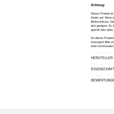
Achtung:
Dieses Produkt ist
Kinder auf. Wenn d
Bluthochdruck, Dia
dich geeignet. Es 
geprüft oder dafür 
Da dieses Produkt 
entsorgen! Bitte s
einer kommunalen 
HERSTELLER
EIGENSCHAF
BEWERTUNG