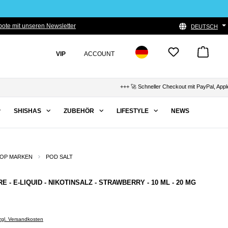
ote mit unseren Newsletter
DEUTSCH
VIP
ACCOUNT
+++ 🚀 Schneller Checkout mit PayPal, Apple Pay &
SHISHAS
ZUBEHÖR
LIFESTYLE
NEWS
OP MARKEN
POD SALT
E - E-LIQUID - NIKOTINSALZ - STRAWBERRY - 10 ML - 20 MG
zzgl. Versandkosten