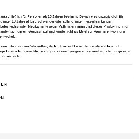
 ausschließlich für Personen ab 18 Jahren bestimmt! Bewahre es unzugänglich für
u unter 18 Jahre alt bist, schwanger oder stillend, unter Herzerkrankungen,
betes leidest oder Medikamente gegen Asthma einnimmst, ist dieses Produkt nicht für
handelt sich um ein Genussmittel und wurde nicht als Mittel zur Raucherentwöhnung
entwickelt.
eine Lithium-Ionen-Zelle enthält, darfst du es nicht über den regulären Hausmüll
orge für eine fachgerechte Entsorgung in einer geeigneten Sammelbox oder bringe es zu
Sammelstelle.
TEN
EN