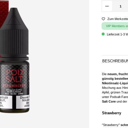
Zum Merkzette
VIP Members erh
Lieferzeit 1-3 
BESCHREIBU
Die
neuen, frucht
günstig bestellen
Nikotinsalz-Liqu
Mischung aus Himb
Apfel, grünen Tra
unter Podsalt-Fans
Salt Core
und der
Strawberry
"Strawberry"
schm