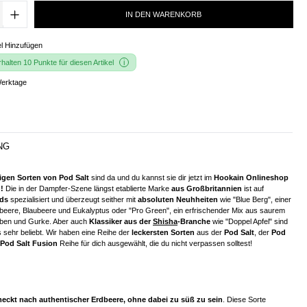
IN DEN WARENKORB
l Hinzufügen
alten 10 Punkte für diesen Artikel
Werktage
NG
igen Sorten von Pod Salt
sind da und du kannst sie dir jetzt im
Hookain Onlineshop
!
Die in der Dampfer-Szene längst etablierte Marke
aus Großbritannien
ist auf
ids
spezialisiert und überzeugt seither mit
absoluten Neuhheiten
wie "Blue Berg", einer
eere, Blaubeere und Eukalyptus oder "Pro Green", ein erfrischender Mix aus saurem
uben und Gurke. Aber auch
Klassiker aus der
Shisha
-Branche
wie "Doppel Apfel" sind
 sehr beliebt. Wir haben eine Reihe der
leckersten Sorten
aus der
Pod Salt
, der
Pod
Pod Salt Fusion
Reihe für dich ausgewählt, die du nicht verpassen solltest!
eckt nach authentischer Erdbeere, ohne dabei zu süß zu sein
. Diese Sorte