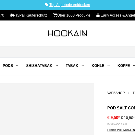
Top Angebote entdecken
70
PayPal Käuferschutz
Über 1000 Produkte
Early Access & Angeb
PODS
SHISHATABAK
TABAK
KOHLE
KÖPFE
VAPESHOP
T
POD SALT COR
€ 9,50*
€ 10,90*
(€ 950,00* / 1 l)
Preise inkl. MwSt. 