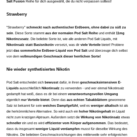
Salt Fusion
Reihe für dich ausgewählt, die du nicht verpassen solltest!
Strawberry
"Strawberry"
schmeckt nach authentischer Erdbeere, ohne dabei zu süß zu
sein
. Diese Sorte stammt
aus der normalen Pod Salt Reihe
und enthält
11mg
Nikotinzusatz
. Die beliebte Sorte ist, wie alle anderen Pod Salt Liquids, mit
Nikotinsalz statt Basisnikotin
versetzt, was dir
viele Vorteile
bietet! Probiere
jetzt
das sommerliche Erdbeer-Liquid von Pod Salt
und überzeuge dich selbst
von dem
vollmundigen Geschmack dieser herrlichen Sorte!
Nie wieder synthetisiertes Nikotin
Pod Salt entscheidet sich
bewusst
dafür, in ihren
geschmacksintensiven E-
Liquids
ausschließlich
Nikotinsalz
zu verwenden - und wer einmal Nikotinsalz
gedampft hat weiß, dass es dir bei einem
verantwortungsvollen Umgang
eigentlich
nur Vorteile bietet
. Denn das
aus echten Tabakblättern
gewonnene
Salz ist bekannt für sein
weiches Dampfgefühl
, weil es
weniger alkalisch
ist als
die herkömmlichere Alternative. So wird auch ein
hoher Nikotingehalt
im Liquid
nicht zum kratzigen Alptraum. Außerdem setzt die
Wirkung von Nikotinsalz
etwas
schneller
ein und es wird
effizienter vom Körper aufgenommen
. Das bedeutet,
dass du insgesamt
weniger Liquid verdampfen
musst für dieselbe Wirkung des
Nikotins. Die beliebten Geschmacksrichtungen des mittlerweile sehr erfolgreichen