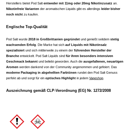
Herstellers bietet Pod Salt
entweder mit 11mg oder 20mg Nikotinzusatz
an.
Nikotinfreie Varianten
der aromatischen Liquids gibt es allerdings
leider bisher
noch nicht
zu kaufen.
Englische Top-Qualität
Pod Salt wurde
2018 in Großbrittanien gegründet
und genießt seitdem
stetig
wachsenden Erfolg
. Die Marke hat sich
auf Liquids mit Nikotinsalz
spezialisiert
und sich mittlerweile zu einem der
führenden Hersteller der
Branche
entwickelt. Pod Salt Liquids sind
für ihren besonders intensiven
Geschmack bekannt
und beliebt geworden. Auch die
ausgefallenen, neuartigen
Aromen
werden dankend von der Community angenommen und gefeiert. Das
moderne Packaging in abgehellten Farbtönen
rundet den Pod Salt Genuss
perfekt ab und sorgt für ein
optisches Highlight
in jedem
Vapeshop
.
Auszeichnung gemäß CLP-Verordnung (EG) Nr. 1272/2008