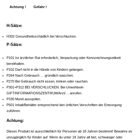
Achtung !
Gefahr !
H-Sätze:
H302 Gesundheitsschädlich bei Verschlucken.
P-Sätze:
P101 Ist ärztlicher Rat erforderlich, Verpackung oder Kennzeichnungsetikett
bereithalten.
P102 Darf nicht in die Hände von Kindern gelangen.
P264 Nach Gebrauch … gründlich waschen.
P270 Bei Gebrauch nicht essen, trinken oder rauchen.
P301+P312 BEI VERSCHLUCKEN: Bei Unwohlsein
GIFTINFORMATIONSZENTRUM/Arzt/… anrufen.
P330 Mund ausspülen.
P501 Inhalt/Behälter entsprechend den örtlichen Vorschriften der Entsorgung
zuführen.
Achtung:
Dieses Produkt ist ausschließlich für Personen ab 18 Jahren bestimmt! Bewahre es
unzugänglich für Kinder auf. Wenn du unter 18 Jahre alt bist, schwanger oder