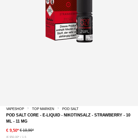
VAPESHOP
TOP MARKEN
POD SALT
POD SALT CORE - E-LIQUID - NIKOTINSALZ - STRAWBERRY - 10
ML - 11 MG
€ 10,90*
€ 9,50*
(€ 950,00* / 1 l)