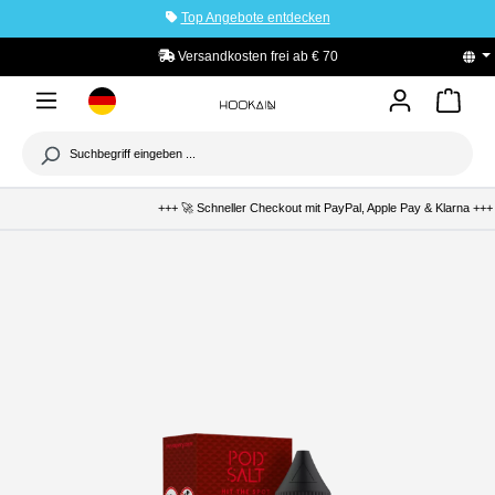
Top Angebote entdecken
tinhalt springen
Versandkosten frei ab € 70
PayPal K
+++ 🚀 Schneller Checkout mit PayPal, Apple Pay & Klarna +++ 🛡️ 