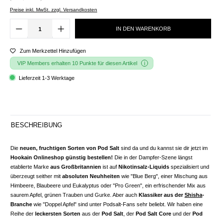
Preise inkl. MwSt. zzgl. Versandkosten
IN DEN WARENKORB
Zum Merkzettel Hinzufügen
VIP Members erhalten 10 Punkte für diesen Artikel
Lieferzeit 1-3 Werktage
BESCHREIBUNG
Die
neuen, fruchtigen Sorten von Pod Salt
sind da und du kannst sie dir jetzt im
Hookain Onlineshop günstig bestellen!
Die in der Dampfer-Szene längst
etablierte Marke
aus Großbritannien
ist auf
Nikotinsalz-Liquids
spezialisiert und
überzeugt seither mit
absoluten Neuhheiten
wie "Blue Berg", einer Mischung aus
Himbeere, Blaubeere und Eukalyptus oder "Pro Green", ein erfrischender Mix aus
saurem Apfel, grünen Trauben und Gurke. Aber auch
Klassiker aus der
Shisha
-
Branche
wie "Doppel Apfel" sind unter Podsalt-Fans sehr beliebt. Wir haben eine
Reihe der
leckersten Sorten
aus der
Pod Salt
, der
Pod Salt Core
und der
Pod