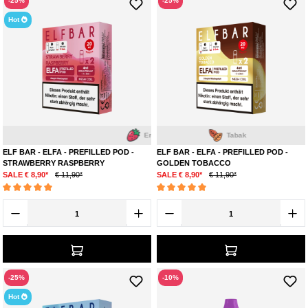
-25%
-25%
Hot
Erdbeere
Himbeere
Tabak
ELF BAR - ELFA - PREFILLED POD -
ELF BAR - ELFA - PREFILLED POD -
STRAWBERRY RASPBERRY
GOLDEN TOBACCO
SALE € 8,90*
€ 11,90*
SALE € 8,90*
€ 11,90*
Durchschnittliche Bewertung von 5 von 5 Sternen
Durchschnittliche Bewertung von 5 von 5 Ste
-25%
-10%
Hot