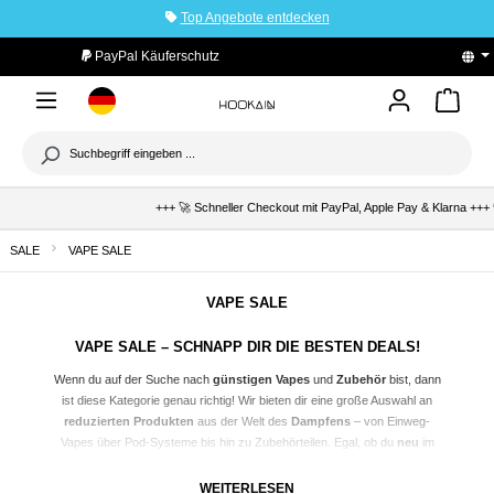
Top Angebote entdecken
tinhalt springen
PayPal Käuferschutz
+++ 🚀 Schneller Checkout mit PayPal, Apple Pay & Klarna +++ 🛡️ 
SALE
VAPE SALE
VAPE SALE
VAPE SALE – SCHNAPP DIR DIE BESTEN DEALS!
Wenn du auf der Suche nach
günstigen
Vapes
und
Zubehör
bist, dann
ist diese Kategorie genau richtig! Wir bieten dir eine große Auswahl an
reduzierten Produkten
aus der Welt des
Dampfens
– von Einweg-
Vapes über Pod-Systeme bis hin zu Zubehörteilen. Egal, ob du
neu
im
Vaping-Bereich bist oder bereits ein
erfahrener
Dampfer, in dieser
Kategorie findest du Top-Marken wie Elf Bar, GeekVape, Vaporesso und
WEITERLESEN