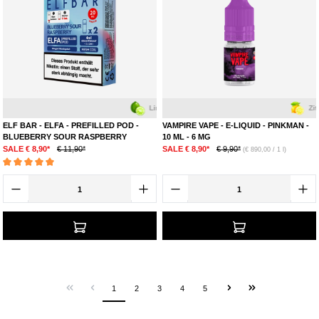
Limette
Himbeere
Zitrone
ELF BAR - ELFA - PREFILLED POD -
VAMPIRE VAPE - E-LIQUID - PINKMAN -
BLUEBERRY SOUR RASPBERRY
10 ML - 6 MG
SALE € 8,90*
€ 11,90*
SALE € 8,90*
€ 9,90*
(€ 890,00 / 1 l)
Durchschnittliche Bewertung von 5 von 5 Sternen
1
2
3
4
5