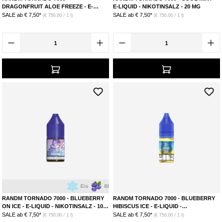
DRAGONFRUIT ALOE FREEZE - E-
E-LIQUID - NIKOTINSALZ - 20 MG
LIQUID - NIKOTINSALZ - 20 MG
SALE ab
€ 7,50*
SALE ab
€ 7,50*
(€ 750,00 / 1 l)
(€ 750,00 / 1 l)
Eis
Blaubeere
RANDM TORNADO 7000 - BLUEBERRY
RANDM TORNADO 7000 - BLUEBERRY
ON ICE - E-LIQUID - NIKOTINSALZ - 10
HIBISCUS ICE - E-LIQUID -
MG
NIKOTINSALZ - 20 MG
SALE ab
€ 7,50*
SALE ab
€ 7,50*
(€ 750,00 / 1 l)
(€ 750,00 / 1 l)