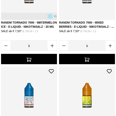
Eis
Wassermelone
RANDM TORNADO 7000 - WATERMELON
RANDM TORNADO 7000 - MIXED
ICE - E-LIQUID - NIKOTINSALZ - 20 MG
BERRIES - E-LIQUID - NIKOTINSALZ - 10
MG
SALE ab
€ 7,50*
SALE ab
€ 7,50*
(€ 750,00 / 1 l)
(€ 750,00 / 1 l)