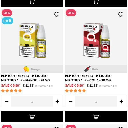
-26%
-26%
Hot
Mango
Cola
ELF BAR - ELFLIQ - E-LIQUID -
ELF BAR - ELFLIQ - E-LIQUID -
NIKOTINSALZ - MANGO - 20 MG
NIKOTINSALZ - COLA - 10 MG
SALE € 8,90*
€ 11,99*
SALE € 8,90*
€ 11,99*
(€ 890,00 / 1 l)
(€ 890,00 / 1 l)
Durchschnittliche Bewertung von 5 von 5 Sternen
Durchschnittliche Bewertung von 5 von 5 Ste