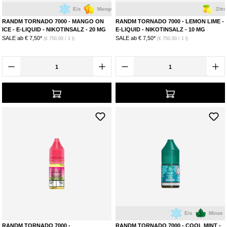
Eis
Mango
Zitrone
L
RANDM TORNADO 7000 - MANGO ON
RANDM TORNADO 7000 - LEMON LIME -
ICE - E-LIQUID - NIKOTINSALZ - 20 MG
E-LIQUID - NIKOTINSALZ - 10 MG
SALE ab
€ 7,50*
SALE ab
€ 7,50*
(€ 750,00 / 1 l)
(€ 750,00 / 1 l)
Eis
Minze
RANDM TORNADO 7000 -
RANDM TORNADO 7000 - COOL MINT -