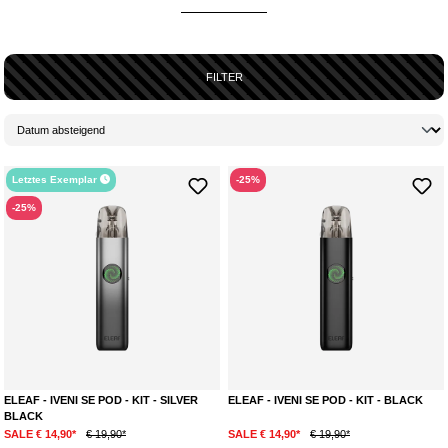
viele mehr zu
unschlagbaren
Preisen.
DIESE DEALS SOLLTEST DU NICHT VERPASSEN
FILTER
Warum im Sale shoppen? Ganz einfach: Hier sparst du
bares Geld
,
ohne
auf Qualität
verzichten
zu müssen. Unsere stark reduzierten Angebote
beinhalten
alles, was dein Vaping-Herz begehrt – von stylischen
Einweg-Vapes
mit
fruchtigen
Aromen bis hin zu leistungsstarken Pod-
Systemen für den täglichen Einsatz. Die Vielfalt der Aromen reicht von
frischen Früchten wie Mango und Blaubeere bis hin zu süßen Desserts,
Letztes Exemplar
-25%
die dir den perfekten Dampfergenuss bieten.
-25%
PERFEKTE EINSTEIGER-SETS UND PROFIMODELLE
Suchst du ein
einfaches
,
handliches
Gerät für unterwegs? Unsere
reduzierten
Einweg-Vapes
bieten dir den perfekten Einstieg – keine
komplizierten
Einstellungen
, einfach auspacken und loslegen! Wenn du
eher ein erfahrener Vaper bist, haben wir auch die
fortschrittlichsten
Pod-Systeme
für dich im Sale, die dir nicht nur beste
Performance
,
sondern auch lange
Haltbarkeit
garantieren.
ELEAF - IVENI SE POD - KIT - SILVER
ELEAF - IVENI SE POD - KIT - BLACK
BLACK
SALE € 14,90*
€ 19,90*
SALE € 14,90*
€ 19,90*