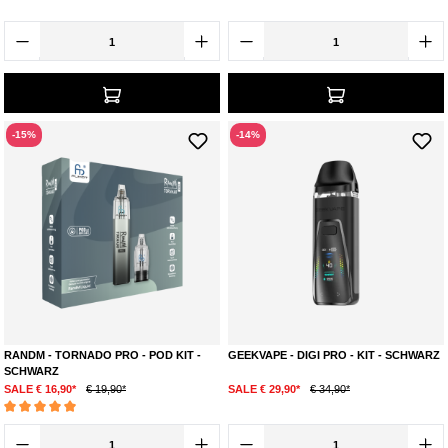
-15%
-14%
RANDM - TORNADO PRO - POD KIT -
GEEKVAPE - DIGI PRO - KIT - SCHWARZ
SCHWARZ
SALE € 16,90*
€ 19,90*
SALE € 29,90*
€ 34,90*
Durchschnittliche Bewertung von 5 von 5 Sternen