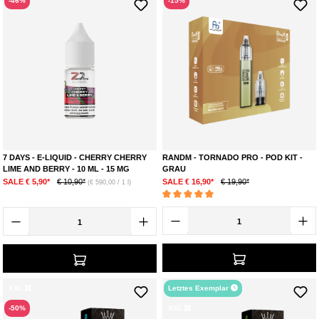
-46%
-15%
7 DAYS - E-LIQUID - CHERRY CHERRY
RANDM - TORNADO PRO - POD KIT -
LIME AND BERRY - 10 ML - 15 MG
GRAU
SALE € 5,90*
€ 10,90*
SALE € 16,90*
€ 19,90*
(€ 590,00 / 1 l)
Durchschnittliche Bewertung von 5 von 5 Ste
XXL
Letztes Exemplar
-50%
XXL