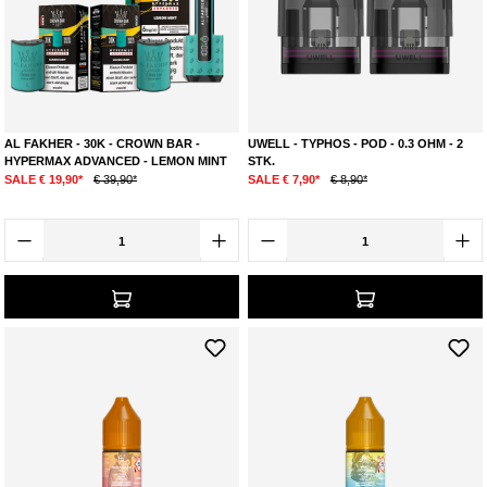
AL FAKHER - 30K - CROWN BAR -
UWELL - TYPHOS - POD - 0.3 OHM - 2
HYPERMAX ADVANCED - LEMON MINT
STK.
SALE € 19,90*
€ 39,90*
SALE € 7,90*
€ 8,90*