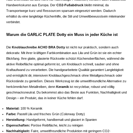
Handwerkskunst aus Europa. Der
CO2-Fußabdruck
bleibt minimal, da
Transportwege kurz und Ressourcen sparsam eingesetzt werden. Dadurch
erhältst du eine langlebige Küchenhilfe, die Stil und Umweltbewusstsein miteinander
verbindet.
Warum die GARLiC PLATE Dotty ein Muss in jeder Küche ist
Die
Knoblauchreibe ACHO BRA Dotty
ist nicht nur praktisch, sondern auch
dekorativ. Mit ihrer kräftigen Farbkombination aus Lila und Grün ist sie ein echter
Blickfang. Ihre glatte, glasierte Rückseite schützt Küchenoberflächen, während die
aktive Reibefläche optimal geformt ist, um Knoblauch schnell, sauber und ohne
Kraftaufwand zu verarbeiten. Die handgearbeitete Qualität garantiert Langlebigkeit
und ermöglicht dir, intensiven Knoblauchgeschmack ohne Metallgeschmack oder
Rückstände zu genießen. Dieses Werkzeug ist die umweltfreundliche Alternative zu
herkömmlichen Metallreiben, denn
Keramik
ist recyclebar, robust und völlig
geschmacksneutral. Du bekommst also das Beste aus Funktion, Nachhaltigkeit und
Design – ein Produkt, das in keiner Küche fehlen darf.
Material:
100 % Keramik
Farbe:
Pastell Lila und frisches Grün (Colorway Dotty)
Herstellung:
Handgeformt, handbemalt und glasiert in Spanien
Eigenschaften:
Poröse Reibfläche, leicht zu reinigen
Nachhaltigkeit:
Faire, umweltfreundliche Produktion mit geringem CO2-