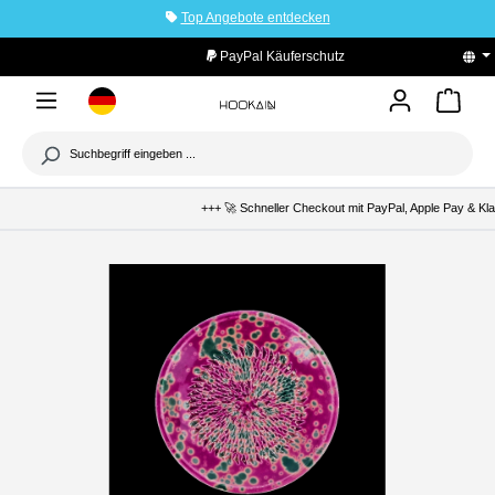
Top Angebote entdecken
tinhalt springen
PayPal Käuferschutz
+++ 🚀 Schneller Checkout mit PayPal, Apple Pay & Klar