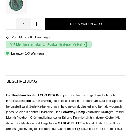
IN DEN WARENKORB
Zum Merkzettel Hinzufügen
VIP Members erhalten 14 Punkte für diesen Artikel
Lieferzeit 1-3 Werktage
BESCHREIBUNG
Die
Knoblauchreibe ACHO BRA Dotty
ist eine hochwertige, handgefertigte
Knoblauchreibe aus Keramik
, die in einer kleinen Familienmanufaktur in Spanien
hergestellt wird. Jede Reibe wird von Hand geformt, glasiert und bemalt, wodurch
jedes Stück ein echtes Unikat ist. Der
Colorway Dotty
kombiniert kräftiges Pastell
Lila mit frischem Grün und bringt damit Stil und Funktionalität in deine Küche. Mit
dieser nachhaltigen und langlebigen
GARLiC PLATE
schonst du die Umwelt und
erhältst gleichzeitig ein Produkt, das auf höchster Qualität basiert. Durch die lokale