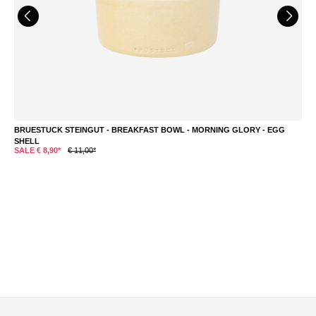
BRUESTUCK STEINGUT - BREAKFAST BOWL - MORNING GLORY - EGG
B
SHELL
S
SALE € 8,90*
€ 11,00*
S
Du