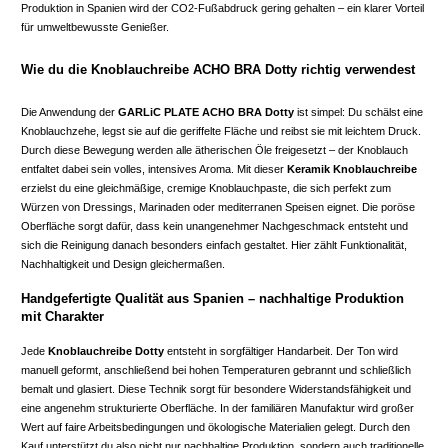
Produktion in Spanien wird der CO2-Fußabdruck gering gehalten – ein klarer Vorteil
für umweltbewusste Genießer.
Wie du die Knoblauchreibe ACHO BRA Dotty richtig verwendest
Die Anwendung der
GARLiC PLATE ACHO BRA Dotty
ist simpel: Du schälst eine
Knoblauchzehe, legst sie auf die geriffelte Fläche und reibst sie mit leichtem Druck.
Durch diese Bewegung werden alle ätherischen Öle freigesetzt – der Knoblauch
entfaltet dabei sein volles, intensives Aroma. Mit dieser
Keramik Knoblauchreibe
erzielst du eine gleichmäßige, cremige Knoblauchpaste, die sich perfekt zum
Würzen von Dressings, Marinaden oder mediterranen Speisen eignet. Die poröse
Oberfläche sorgt dafür, dass kein unangenehmer Nachgeschmack entsteht und
sich die Reinigung danach besonders einfach gestaltet. Hier zählt Funktionalität,
Nachhaltigkeit und Design gleichermaßen.
Handgefertigte Qualität aus Spanien – nachhaltige Produktion
mit Charakter
Jede
Knoblauchreibe Dotty
entsteht in sorgfältiger Handarbeit. Der Ton wird
manuell geformt, anschließend bei hohen Temperaturen gebrannt und schließlich
bemalt und glasiert. Diese Technik sorgt für besondere Widerstandsfähigkeit und
eine angenehm strukturierte Oberfläche. In der familiären Manufaktur wird großer
Wert auf faire Arbeitsbedingungen und ökologische Materialien gelegt. Durch den
Kauf unterstützt du also nicht nur nachhaltige Produktion, sondern auch traditionelle