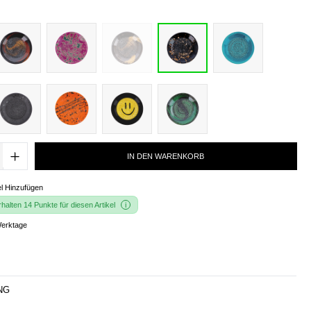
IN DEN WARENKORB
l Hinzufügen
alten 14 Punkte für diesen Artikel
Werktage
NG