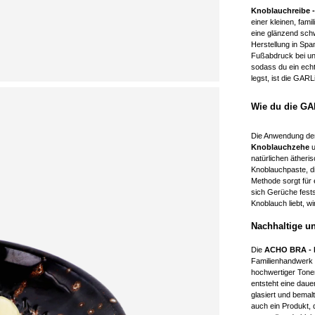
Knoblauchreibe 
einer kleinen, fami
eine glänzend schw
Herstellung in Sp
Fußabdruck bei und
sodass du ein echt
legst, ist die GA
Wie du die GA
Die Anwendung d
Knoblauchzehe
u
natürlichen ätheri
Knoblauchpaste, di
Methode sorgt für 
sich Gerüche fests
Knoblauch liebt, w
Nachhaltige un
Die
ACHO BRA - 
Familienhandwerk u
hochwertiger Tone
entsteht eine daue
glasiert und bemalt
auch ein Produkt,