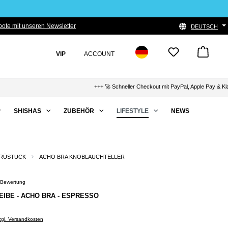
ote mit unseren Newsletter
DEUTSCH
VIP
ACCOUNT
+++ 🚀 Schneller Checkout mit PayPal, Apple Pay & Klarna
SHISHAS
ZUBEHÖR
LIFESTYLE
NEWS
RÜSTUCK
ACHO BRA KNOBLAUCHTELLER
 Bewertung
Bewertung von 5 von 5 Sternen
IBE - ACHO BRA - ESPRESSO
zzgl. Versandkosten