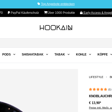
Top Angebote entdecken
70
PayPal Käuferschutz
Über 1000 Produkte
Early Access & Angeb
PODS
SHISHATABAK
TABAK
KOHLE
KÖPFE
LIFESTYLE
B
(1)
Durchschnittliche 
KNOBLAUCHRE
€ 13,90*
Preise inkl. MwSt. 