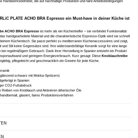
ine Handwerksbetriebe, die auf nachhaltige Produktion und faire Arbeitsbedingungen
LiC PLATE ACHO BRA Espresso ein Must-have in deiner Küche ist
ibe ACHO BRA Espresso
ist mehr als ein Küchenhelfer – sie verbindet Funktionalität
das handgearbeitete Material und die charakteristische Espresso-Optik wird sie schnell
 deinem Küchentisch. Sie passt perfekt zu mediterranen Küchenaccessoires und zeigt,
t und Stil keine Gegensätze sind. Ihre widerstandsfähige Keramik sorgt für eine lange
 bei regelmäßigem Gebrauch. Dank ihrer Herstellung in Spanien entsteht ein Produkt
nsportaufwand und geringem Energieverbrauch. Kurz gesagt: Diese
Knoblauchreibe
anglebig, pflegeleicht und geschmacklich ein Gewinn für jede Küche.
eramik
glänzend schwarz mit Mokka-Spritzern)
efertigt in Spanien
ger CO2-Fußabdruck
Reiben von Knoblauch und Aktivieren ätherischer Öle
handbemalt, glasiert, faires Produktionsverfahren
TEN
EN