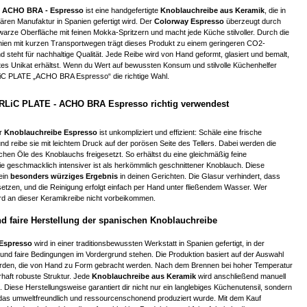
- ACHO BRA - Espresso
ist eine handgefertigte
Knoblauchreibe aus Keramik
, die in
liären Manufaktur in Spanien gefertigt wird. Der
Colorway Espresso
überzeugt durch
arze Oberfläche mit feinen Mokka-Spritzern und macht jede Küche stilvoller. Durch die
anien mit kurzen Transportwegen trägt dieses Produkt zu einem geringeren CO2-
 steht für nachhaltige Qualität. Jede Reibe wird von Hand geformt, glasiert und bemalt,
es Unikat erhältst. Wenn du Wert auf bewussten Konsum und stilvolle Küchenhelfer
RLiC PLATE „ACHO BRA Espresso“ die richtige Wahl.
RLiC PLATE - ACHO BRA Espresso richtig verwendest
er
Knoblauchreibe Espresso
ist unkompliziert und effizient: Schäle eine frische
nd reibe sie mit leichtem Druck auf der porösen Seite des Tellers. Dabei werden die
schen Öle des Knoblauchs freigesetzt. So erhältst du eine gleichmäßig feine
e geschmacklich intensiver ist als herkömmlich geschnittener Knoblauch. Diese
ein
besonders würziges Ergebnis
in deinen Gerichten. Die Glasur verhindert, dass
etzen, und die Reinigung erfolgt einfach per Hand unter fließendem Wasser. Wer
ird an dieser Keramikreibe nicht vorbeikommen.
d faire Herstellung der spanischen Knoblauchreibe
Espresso
wird in einer traditionsbewussten Werkstatt in Spanien gefertigt, in der
nd faire Bedingungen im Vordergrund stehen. Die Produktion basiert auf der Auswahl
rden, die von Hand zu Form gebracht werden. Nach dem Brennen bei hoher Temperatur
rhaft robuste Struktur. Jede
Knoblauchreibe aus Keramik
wird anschließend manuell
. Diese Herstellungsweise garantiert dir nicht nur ein langlebiges Küchenutensil, sondern
 das umweltfreundlich und ressourcenschonend produziert wurde. Mit dem Kauf