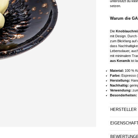
unterstützt du kle
setzen.
Warum die GAR
Die
Knoblauchre
mit Design. Durch 
zum Blickfang auf
dass Nachhaltigkei
Lebensdauer, auch
mit minimalem Tra
aus Keramik
ist l
Material:
100 % K
Farbe:
Espresso (
Herstellung:
Handg
Nachhaltig:
gerin
Verwendung:
zum 
Besonderheiten:
HERSTELLER
EIGENSCHAF
BEWERTUNG