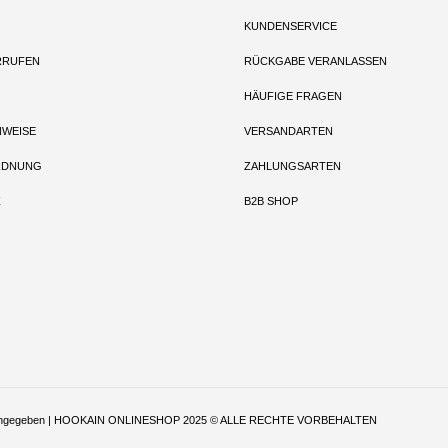
KUNDENSERVICE
RRUFEN
RÜCKGABE VERANLASSEN
HÄUFIGE FRAGEN
NWEISE
VERSANDARTEN
RDNUNG
ZAHLUNGSARTEN
Z
B2B SHOP
t anders angegeben | HOOKAIN ONLINESHOP 2025 © ALLE RECHTE VORBEHALTEN