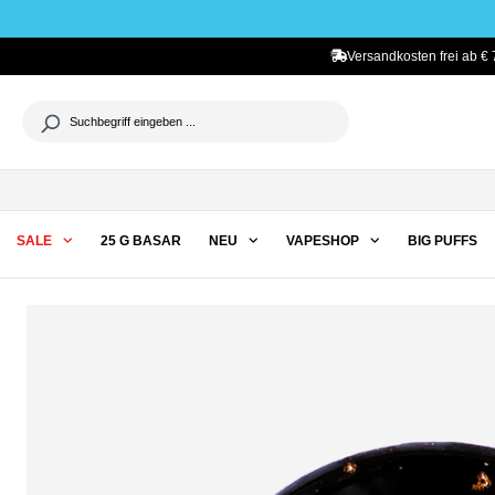
he springen
Zur Hauptnavigation springen
Versandkosten frei ab € 
SALE
25 G BASAR
NEU
VAPESHOP
BIG PUFFS