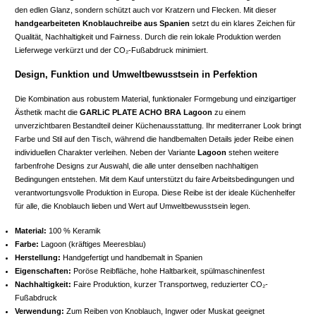
den edlen Glanz, sondern schützt auch vor Kratzern und Flecken. Mit dieser
handgearbeiteten Knoblauchreibe aus Spanien
setzt du ein klares Zeichen für
Qualität, Nachhaltigkeit und Fairness. Durch die rein lokale Produktion werden
Lieferwege verkürzt und der CO₂-Fußabdruck minimiert.
Design, Funktion und Umweltbewusstsein in Perfektion
Die Kombination aus robustem Material, funktionaler Formgebung und einzigartiger
Ästhetik macht die
GARLiC PLATE ACHO BRA Lagoon
zu einem
unverzichtbaren Bestandteil deiner Küchenausstattung. Ihr mediterraner Look bringt
Farbe und Stil auf den Tisch, während die handbemalten Details jeder Reibe einen
individuellen Charakter verleihen. Neben der Variante
Lagoon
stehen weitere
farbenfrohe Designs zur Auswahl, die alle unter denselben nachhaltigen
Bedingungen entstehen. Mit dem Kauf unterstützt du faire Arbeitsbedingungen und
verantwortungsvolle Produktion in Europa. Diese Reibe ist der ideale Küchenhelfer
für alle, die Knoblauch lieben und Wert auf Umweltbewusstsein legen.
Material:
100 % Keramik
Farbe:
Lagoon (kräftiges Meeresblau)
Herstellung:
Handgefertigt und handbemalt in Spanien
Eigenschaften:
Poröse Reibfläche, hohe Haltbarkeit, spülmaschinenfest
Nachhaltigkeit:
Faire Produktion, kurzer Transportweg, reduzierter CO₂-
Fußabdruck
Verwendung:
Zum Reiben von Knoblauch, Ingwer oder Muskat geeignet