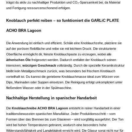
trägst du aktiv zu nachhaltiger Produktion und CO₂-Sparsamkeit bei, da Material
und Fertigung ressourcenschonend erfolgen.
Knoblauch perfekt reiben – so funktioniert die GARLiC PLATE
ACHO BRA Lagoon
Die Anwendung ist einfach und effizient. Schäle eine Knoblauchzehe, platziere sie
auf der porösen Reibfläche und reibe sie mit leichtem Druck. Die strukturierte
Oberfläche ermöglicht dir, feinste Knoblauchpaste zu erzeugen, wobei alle
ätherischen Öle
freigesetzt werden. Dadurch entfaltet der Knoblauch seinen
intensiven,
würzigen Geschmack
vollständig. Durch die spezielle Keramikstruktur
bleibt kein Metallgeschmack zurück, was besonders bei frischem Knoblauch
vorteilhaft ist. Du kannst die geriebene Knoblauchmasse ideal zum Würzen von
Dips, Marinaden oder Suppen einsetzen. Die Reinigung erfolgt unkompliziert unter
fließendem Wasser oder in der Spülmaschine.
Nachhaltige Herstellung in spanischer Handarbeit
Die
Knoblauchreibe ACHO BRA Lagoon
entsteht in reiner Handarbeit in einer
traditionsbewussten spanischen Manufaktur. Jeder Produktionsschritt – vom
Formen über das Brennen bis zum Glasieren – wird sorgfältig ausgeführt. Der Ton
wird bei hohen Temperaturen gebrannt, wodurch eine besonders hohe
Widerstandsfähigkeit und Langlebigkeit erreicht wird. Die Glasur sorgt nicht nur für