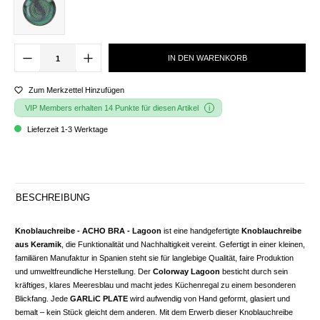
IN DEN WARENKORB
Zum Merkzettel Hinzufügen
VIP Members erhalten 14 Punkte für diesen Artikel
Lieferzeit 1-3 Werktage
BESCHREIBUNG
Knoblauchreibe - ACHO BRA - Lagoon
ist eine handgefertigte
Knoblauchreibe
aus Keramik
, die Funktionalität und Nachhaltigkeit vereint. Gefertigt in einer kleinen,
familiären Manufaktur in Spanien steht sie für langlebige Qualität, faire Produktion
und umweltfreundliche Herstellung. Der
Colorway Lagoon
besticht durch sein
kräftiges, klares Meeresblau und macht jedes Küchenregal zu einem besonderen
Blickfang. Jede
GARLiC PLATE
wird aufwendig von Hand geformt, glasiert und
bemalt – kein Stück gleicht dem anderen. Mit dem Erwerb dieser Knoblauchreibe