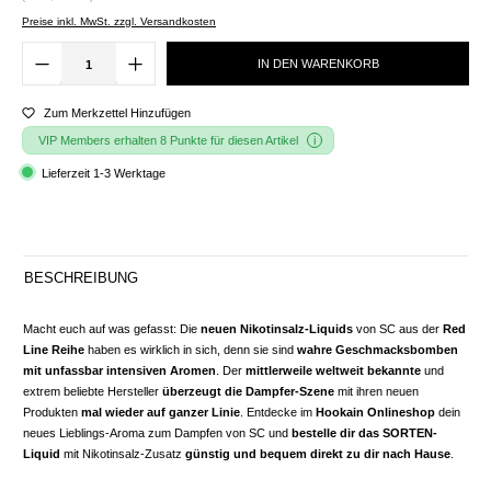
Preise inkl. MwSt. zzgl. Versandkosten
IN DEN WARENKORB
Zum Merkzettel Hinzufügen
VIP Members erhalten 8 Punkte für diesen Artikel
Lieferzeit 1-3 Werktage
BESCHREIBUNG
Macht euch auf was gefasst: Die
neuen Nikotinsalz-Liquids
von SC aus der
Red
Line Reihe
haben es wirklich in sich, denn sie sind
wahre Geschmacksbomben
mit unfassbar intensiven Aromen
. Der
mittlerweile weltweit bekannte
und
extrem beliebte Hersteller
überzeugt die Dampfer-Szene
mit ihren neuen
Produkten
mal wieder auf ganzer Linie
. Entdecke im
Hookain Onlineshop
dein
neues Lieblings-Aroma zum Dampfen von SC und
bestelle dir das SORTEN-
Liquid
mit Nikotinsalz-Zusatz
günstig und bequem direkt zu dir nach Hause
.