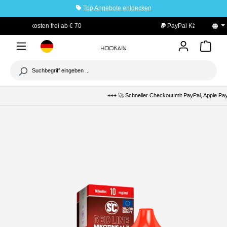
Top Angebote entdecken
tinhalt springen
PayPal Käuferschutz
+++ 🚀 Schneller Checkout mit PayPal, Apple Pay 