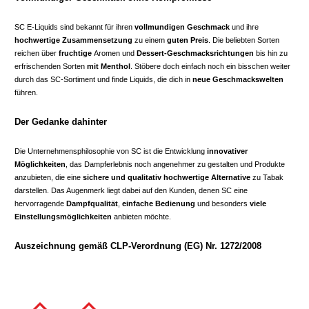
SC E-Liquids sind bekannt für ihren
vollmundigen Geschmack
und ihre
hochwertige Zusammensetzung
zu einem
guten Preis
. Die beliebten Sorten
reichen über
fruchtige
Aromen und
Dessert-Geschmacksrichtungen
bis hin zu
erfrischenden Sorten
mit Menthol
. Stöbere doch einfach noch ein bisschen weiter
durch das SC-Sortiment und finde Liquids, die dich in
neue Geschmackswelten
führen.
Der Gedanke dahinter
Die Unternehmensphilosophie von SC ist die Entwicklung
innovativer
Möglichkeiten
, das Dampferlebnis noch angenehmer zu gestalten und Produkte
anzubieten, die eine
sichere und qualitativ hochwertige Alternative
zu Tabak
darstellen. Das Augenmerk liegt dabei auf den Kunden, denen SC eine
hervorragende
Dampfqualität
,
einfache Bedienung
und besonders
viele
Einstellungsmöglichkeiten
anbieten möchte.
Auszeichnung gemäß CLP-Verordnung (EG) Nr. 1272/2008