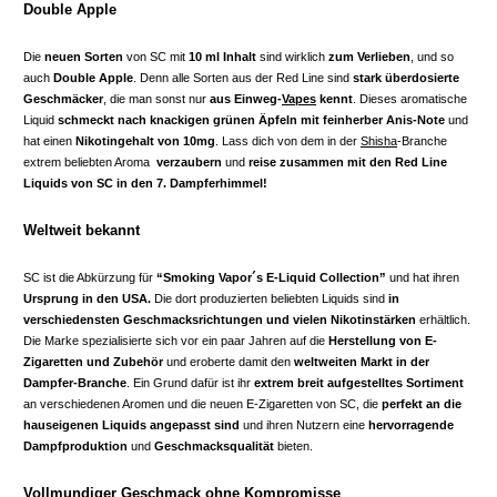
Double Apple
Die
neuen Sorten
von SC mit
10 ml Inhalt
sind wirklich
zum Verlieben
, und so
auch
Double Apple
. Denn alle Sorten aus der Red Line sind
stark überdosierte
Geschmäcker
, die man sonst nur
aus Einweg-
Vapes
kennt
. Dieses aromatische
Liquid
schmeckt nach knackigen grünen Äpfeln mit feinherber Anis-Note
und
hat einen
Nikotingehalt von 10mg
. Lass dich von dem in der
Shisha
-Branche
extrem beliebten Aroma
verzaubern
und
reise zusammen mit den Red Line
Liquids von SC in den 7. Dampferhimmel!
Weltweit bekannt
SC ist die Abkürzung für
“Smoking Vapor´s E-Liquid Collection”
und hat ihren
Ursprung in den USA.
Die dort produzierten beliebten Liquids sind
in
verschiedensten Geschmacksrichtungen
und vielen Nikotinstärken
erhältlich.
Die Marke spezialisierte sich vor ein paar Jahren auf die
Herstellung von E-
Zigaretten und Zubehör
und eroberte damit den
weltweiten Markt in der
Dampfer-Branche
. Ein Grund dafür ist ihr
extrem breit aufgestelltes Sortiment
an verschiedenen Aromen und die neuen E-Zigaretten von SC, die
perfekt an die
hauseigenen Liquids angepasst sind
und ihren Nutzern eine
hervorragende
Dampfproduktion
und
Geschmacksqualität
bieten.
Vollmundiger Geschmack ohne Kompromisse