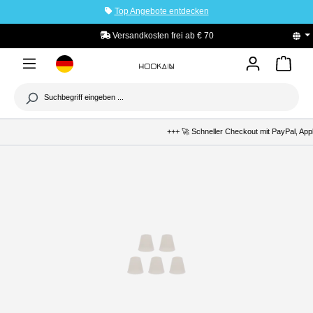
Top Angebote entdecken
tinhalt springen
Versandkosten frei ab € 70
PayPal K
+++ 🚀 Schneller Checkout mit PayPal, Apple Pa