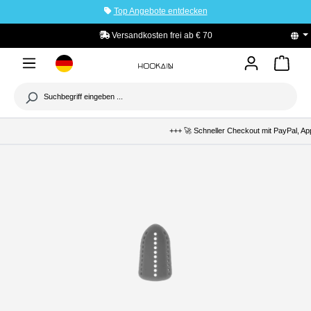
Top Angebote entdecken
tinhalt springen
Versandkosten frei ab € 70
PayPal K
+++ 🚀 Schneller Checkout mit PayPal, Apple P