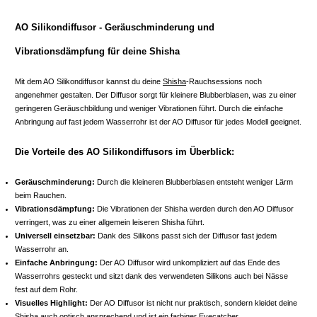
AO Silikondiffusor - Geräuschminderung und
Vibrationsdämpfung für deine Shisha
Mit dem AO Silikondiffusor kannst du deine
Shisha
-Rauchsessions noch
angenehmer gestalten. Der Diffusor sorgt für kleinere Blubberblasen, was zu einer
geringeren Geräuschbildung und weniger Vibrationen führt. Durch die einfache
Anbringung auf fast jedem Wasserrohr ist der AO Diffusor für jedes Modell geeignet.
Die Vorteile des AO Silikondiffusors im Überblick:
Geräuschminderung:
Durch die kleineren Blubberblasen entsteht weniger Lärm
beim Rauchen.
Vibrationsdämpfung:
Die Vibrationen der Shisha werden durch den AO Diffusor
verringert, was zu einer allgemein leiseren Shisha führt.
Universell einsetzbar:
Dank des Silikons passt sich der Diffusor fast jedem
Wasserrohr an.
Einfache Anbringung:
Der AO Diffusor wird unkompliziert auf das Ende des
Wasserrohrs gesteckt und sitzt dank des verwendeten Silikons auch bei Nässe
fest auf dem Rohr.
Visuelles Highlight:
Der AO Diffusor ist nicht nur praktisch, sondern kleidet deine
Shisha auch optisch ansprechend und ist ein farbiger Eyecatcher.