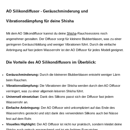
AO Silikondiffusor - Geräuschminderung und
Vibrationsdämpfung für deine Shisha
Mit dem AO Silikondiffusor kannst du deine
Shisha
-Rauchsessions noch
angenehmer gestalten. Der Diffusor sorgt für kleinere Blubberblasen, was zu einer
geringeren Geräuschbildung und weniger Vibrationen führt. Durch die einfache
Anbringung auf fast jedem Wasserrohr ist der AO Diffusor für jedes Modell geeignet.
Die Vorteile des AO Silikondiffusors im Überblick:
Geräuschminderung:
Durch die kleineren Blubberblasen entsteht weniger Lärm
beim Rauchen.
Vibrationsdämpfung:
Die Vibrationen der Shisha werden durch den AO Diffusor
verringert, was zu einer allgemein leiseren Shisha führt.
Universell einsetzbar:
Dank des Silikons passt sich der Diffusor fast jedem
Wasserrohr an.
Einfache Anbringung:
Der AO Diffusor wird unkompliziert auf das Ende des
Wasserrohrs gesteckt und sitzt dank des verwendeten Silikons auch bei Nässe
fest auf dem Rohr.
Visuelles Highlight:
Der AO Diffusor ist nicht nur praktisch, sondern kleidet deine
Shisha auch optisch ansprechend und ist ein farbiger Eyecatcher.