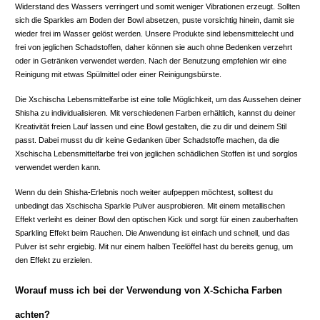
Widerstand des Wassers verringert und somit weniger Vibrationen erzeugt. Sollten
sich die Sparkles am Boden der Bowl absetzen, puste vorsichtig hinein, damit sie
wieder frei im Wasser gelöst werden. Unsere Produkte sind lebensmittelecht und
frei von jeglichen Schadstoffen, daher können sie auch ohne Bedenken verzehrt
oder in Getränken verwendet werden. Nach der Benutzung empfehlen wir eine
Reinigung mit etwas Spülmittel oder einer Reinigungsbürste.
Die Xschischa Lebensmittelfarbe ist eine tolle Möglichkeit, um das Aussehen deiner
Shisha zu individualisieren. Mit verschiedenen Farben erhältlich, kannst du deiner
Kreativität freien Lauf lassen und eine Bowl gestalten, die zu dir und deinem Stil
passt. Dabei musst du dir keine Gedanken über Schadstoffe machen, da die
Xschischa Lebensmittelfarbe frei von jeglichen schädlichen Stoffen ist und sorglos
verwendet werden kann.
Wenn du dein Shisha-Erlebnis noch weiter aufpeppen möchtest, solltest du
unbedingt das Xschischa Sparkle Pulver ausprobieren. Mit einem metallischen
Effekt verleiht es deiner Bowl den optischen Kick und sorgt für einen zauberhaften
Sparkling Effekt beim Rauchen. Die Anwendung ist einfach und schnell, und das
Pulver ist sehr ergiebig. Mit nur einem halben Teelöffel hast du bereits genug, um
den Effekt zu erzielen.
Worauf muss ich bei der Verwendung von X-Schicha Farben
achten?