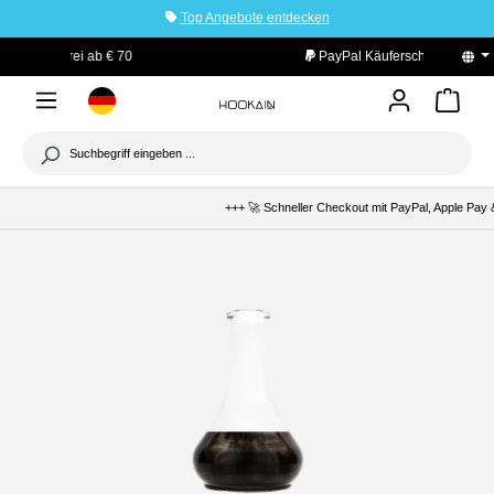
Top Angebote entdecken
tinhalt springen
PayPal Käuferschutz
+++ 🚀 Schneller Checkout mit PayPal, Apple Pay &