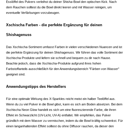
Esslöffel des Pulvers verleihst du deiner Shisha-Bowl den optischen Kick. Nach
dem Rauchen solltest du die Bowl direkt leeren und mit Wasser reinigen, um
eventuelle Verfärbungen vorzubeugen.
Xschischa Farben - die perfekte Ergänzung für deinen
Shishagenuss
Das Xschischa-Sortiment umfasst Farben in vielen verschiedenen Nuancen und ist
die perfekte Ergänzung für deinen Shishagenuss. Wir führen das volle Sortiment der
Xschischa-Produkte und liefern sie schnell und bequem zu dir nach Hause.
Beachte jedoch, dass die Xschischa-Produkte aufgrund ihres hohen
Farbstoffanteils ausschließlich für den Anwendungsbereich "Färben von Wasser"
geeignet sind.
Anwendungstipps des Herstellers
Für eine optimale Wirkung des X-Sparkles reicht meist ein halber Teelöffel aus.
Wenn du zu viel Pulver in die Bowl gibst, kann es sich am Boden absetzen. Bei dem
Xschischa Neon Glow handelt es sich um eine fluoreszierende Farbe, die ihren
Effekt im Schwarzlicht (UV-Licht, UV-A) entfaltet. Wir empfehlen, das Pulver
gründlich mit dem Wasser zu vermischen, indem du die Bowl kräftig schwenkst. Für
einen langanhaltenden Effekt solltest du ohne Diffusor rauchen, da dieser den