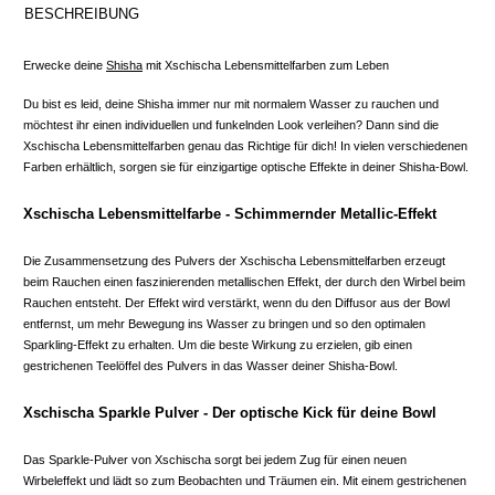
BESCHREIBUNG
Erwecke deine
Shisha
mit Xschischa Lebensmittelfarben zum Leben
Du bist es leid, deine Shisha immer nur mit normalem Wasser zu rauchen und
möchtest ihr einen individuellen und funkelnden Look verleihen? Dann sind die
Xschischa Lebensmittelfarben genau das Richtige für dich! In vielen verschiedenen
Farben erhältlich, sorgen sie für einzigartige optische Effekte in deiner Shisha-Bowl.
Xschischa Lebensmittelfarbe - Schimmernder Metallic-Effekt
Die Zusammensetzung des Pulvers der Xschischa Lebensmittelfarben erzeugt
beim Rauchen einen faszinierenden metallischen Effekt, der durch den Wirbel beim
Rauchen entsteht. Der Effekt wird verstärkt, wenn du den Diffusor aus der Bowl
entfernst, um mehr Bewegung ins Wasser zu bringen und so den optimalen
Sparkling-Effekt zu erhalten. Um die beste Wirkung zu erzielen, gib einen
gestrichenen Teelöffel des Pulvers in das Wasser deiner Shisha-Bowl.
Xschischa Sparkle Pulver - Der optische Kick für deine Bowl
Das Sparkle-Pulver von Xschischa sorgt bei jedem Zug für einen neuen
Wirbeleffekt und lädt so zum Beobachten und Träumen ein. Mit einem gestrichenen