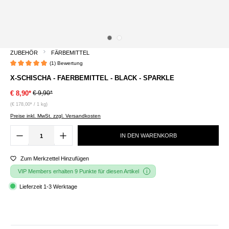
ZUBEHÖR
FÄRBEMITTEL
(1) Bewertung
Durchschnittliche Bewertung von 5 von 5 Sternen
X-SCHISCHA - FAERBEMITTEL - BLACK - SPARKLE
€ 9,90*
€ 8,90*
(€ 178,00* / 1 kg)
Preise inkl. MwSt. zzgl. Versandkosten
IN DEN WARENKORB
Zum Merkzettel Hinzufügen
VIP Members erhalten 9 Punkte für diesen Artikel
Lieferzeit 1-3 Werktage