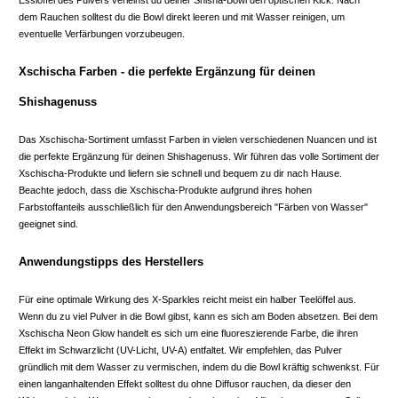
Esslöffel des Pulvers verleihst du deiner Shisha-Bowl den optischen Kick. Nach
dem Rauchen solltest du die Bowl direkt leeren und mit Wasser reinigen, um
eventuelle Verfärbungen vorzubeugen.
Xschischa Farben - die perfekte Ergänzung für deinen
Shishagenuss
Das Xschischa-Sortiment umfasst Farben in vielen verschiedenen Nuancen und ist
die perfekte Ergänzung für deinen Shishagenuss. Wir führen das volle Sortiment der
Xschischa-Produkte und liefern sie schnell und bequem zu dir nach Hause.
Beachte jedoch, dass die Xschischa-Produkte aufgrund ihres hohen
Farbstoffanteils ausschließlich für den Anwendungsbereich "Färben von Wasser"
geeignet sind.
Anwendungstipps des Herstellers
Für eine optimale Wirkung des X-Sparkles reicht meist ein halber Teelöffel aus.
Wenn du zu viel Pulver in die Bowl gibst, kann es sich am Boden absetzen. Bei dem
Xschischa Neon Glow handelt es sich um eine fluoreszierende Farbe, die ihren
Effekt im Schwarzlicht (UV-Licht, UV-A) entfaltet. Wir empfehlen, das Pulver
gründlich mit dem Wasser zu vermischen, indem du die Bowl kräftig schwenkst. Für
einen langanhaltenden Effekt solltest du ohne Diffusor rauchen, da dieser den