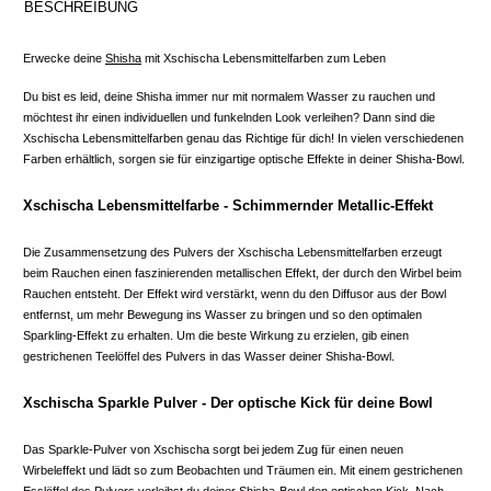
BESCHREIBUNG
Erwecke deine
Shisha
mit Xschischa Lebensmittelfarben zum Leben
Du bist es leid, deine Shisha immer nur mit normalem Wasser zu rauchen und
möchtest ihr einen individuellen und funkelnden Look verleihen? Dann sind die
Xschischa Lebensmittelfarben genau das Richtige für dich! In vielen verschiedenen
Farben erhältlich, sorgen sie für einzigartige optische Effekte in deiner Shisha-Bowl.
Xschischa Lebensmittelfarbe - Schimmernder Metallic-Effekt
Die Zusammensetzung des Pulvers der Xschischa Lebensmittelfarben erzeugt
beim Rauchen einen faszinierenden metallischen Effekt, der durch den Wirbel beim
Rauchen entsteht. Der Effekt wird verstärkt, wenn du den Diffusor aus der Bowl
entfernst, um mehr Bewegung ins Wasser zu bringen und so den optimalen
Sparkling-Effekt zu erhalten. Um die beste Wirkung zu erzielen, gib einen
gestrichenen Teelöffel des Pulvers in das Wasser deiner Shisha-Bowl.
Xschischa Sparkle Pulver - Der optische Kick für deine Bowl
Das Sparkle-Pulver von Xschischa sorgt bei jedem Zug für einen neuen
Wirbeleffekt und lädt so zum Beobachten und Träumen ein. Mit einem gestrichenen