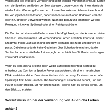
Widerstand des Wassers verringert und somit weniger Vibrationen erzeugt. Sollten
sich die Sparkles am Boden der Bowl absetzen, puste vorsichtig hinein, damit sie
wieder frei im Wasser gelöst werden. Unsere Produkte sind lebensmittelecht und
frei von jeglichen Schadstoffen, daher können sie auch ohne Bedenken verzehrt
oder in Getränken verwendet werden. Nach der Benutzung empfehlen wir eine
Reinigung mit etwas Spülmittel oder einer Reinigungsbürste.
Die Xschischa Lebensmittelfarbe ist eine tolle Möglichkeit, um das Aussehen deiner
Shisha zu individualisieren. Mit verschiedenen Farben erhältlich, kannst du deiner
Kreativität freien Lauf lassen und eine Bowl gestalten, die zu dir und deinem Stil
passt. Dabei musst du dir keine Gedanken über Schadstoffe machen, da die
Xschischa Lebensmittelfarbe frei von jeglichen schädlichen Stoffen ist und sorglos
verwendet werden kann.
Wenn du dein Shisha-Erlebnis noch weiter aufpeppen möchtest, solltest du
unbedingt das Xschischa Sparkle Pulver ausprobieren. Mit einem metallischen
Effekt verleiht es deiner Bowl den optischen Kick und sorgt für einen zauberhaften
Sparkling Effekt beim Rauchen. Die Anwendung ist einfach und schnell, und das
Pulver ist sehr ergiebig. Mit nur einem halben Teelöffel hast du bereits genug, um
den Effekt zu erzielen.
Worauf muss ich bei der Verwendung von X-Schicha Farben
achten?